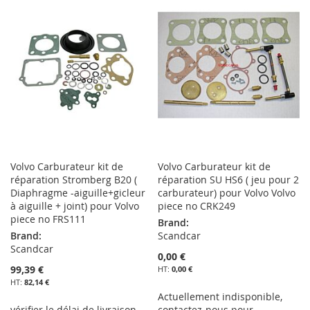
Volvo Carburateur kit de
Volvo Carburateur kit de
réparation Stromberg B20 (
réparation SU HS6 ( jeu pour 2
Diaphragme -aiguille+gicleur
carburateur) pour Volvo Volvo
à aiguille + joint) pour Volvo
piece no CRK249
piece no FRS111
Brand:
Brand:
Scandcar
Scandcar
0,00 €
99,39 €
0,00 €
82,14 €
Actuellement indisponible,
vérifier le délai de livraison
contactez-nous pour