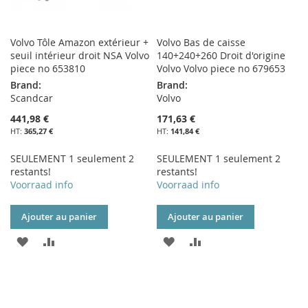
Volvo Tôle Amazon extérieur +
Volvo Bas de caisse
seuil intérieur droit NSA Volvo
140+240+260 Droit d'origine
piece no 653810
Volvo Volvo piece no 679653
Brand:
Brand:
Scandcar
Volvo
441,98 €
171,63 €
365,27 €
141,84 €
SEULEMENT 1 seulement 2
SEULEMENT 1 seulement 2
restants!
restants!
Voorraad info
Voorraad info
Ajouter au panier
Ajouter au panier
AJOUTER
AJOUTER
AJOUTER
AJOUTER
À
AU
À
AU
MA
COMPARATEUR
MA
COMPARATEUR