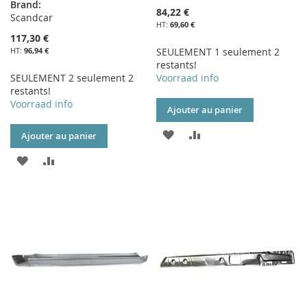
Brand:
84,22 €
Scandcar
69,60 €
117,30 €
96,94 €
SEULEMENT 1 seulement 2
restants!
SEULEMENT 2 seulement 2
Voorraad info
restants!
Voorraad info
Ajouter au panier
AJOUTER
AJOUTER
Ajouter au panier
À
AU
AJOUTER
AJOUTER
MA
COMPARATEUR
À
AU
LISTE
MA
COMPARATEUR
D’ENVIE
LISTE
D’ENVIE