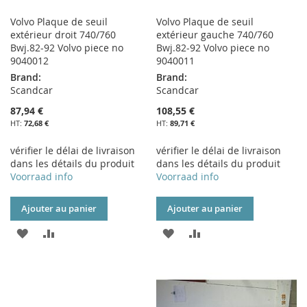
Volvo Plaque de seuil
Volvo Plaque de seuil
extérieur droit 740/760
extérieur gauche 740/760
Bwj.82-92 Volvo piece no
Bwj.82-92 Volvo piece no
9040012
9040011
Brand:
Brand:
Scandcar
Scandcar
87,94 €
108,55 €
72,68 €
89,71 €
vérifier le délai de livraison
vérifier le délai de livraison
dans les détails du produit
dans les détails du produit
Voorraad info
Voorraad info
Ajouter au panier
Ajouter au panier
AJOUTER
AJOUTER
AJOUTER
AJOUTER
À
AU
À
AU
MA
COMPARATEUR
MA
COMPARATEUR
LISTE
LISTE