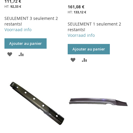
111,72 €
161,08 €
92,33 €
133,12 €
SEULEMENT 3 seulement 2
restants!
SEULEMENT 1 seulement 2
Voorraad info
restants!
Voorraad info
Ajouter au panier
Ajouter au panier
AJOUTER
AJOUTER
AJOUTER
AJOUTER
À
AU
À
AU
MA
COMPARATEUR
MA
COMPARATEUR
LISTE
LISTE
D’ENVIE
D’ENVIE