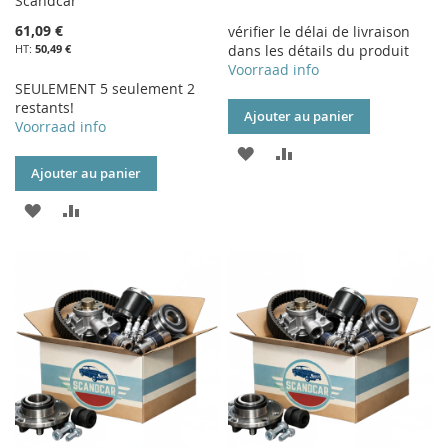
Scandcar
61,09 €
vérifier le délai de livraison
50,49 €
dans les détails du produit
Voorraad info
SEULEMENT 5 seulement 2
restants!
Ajouter au panier
Voorraad info
AJOUTER
AJOUTER
Ajouter au panier
À
AU
AJOUTER
AJOUTER
MA
COMPARATEUR
À
AU
LISTE
MA
COMPARATEUR
D’ENVIE
LISTE
D’ENVIE