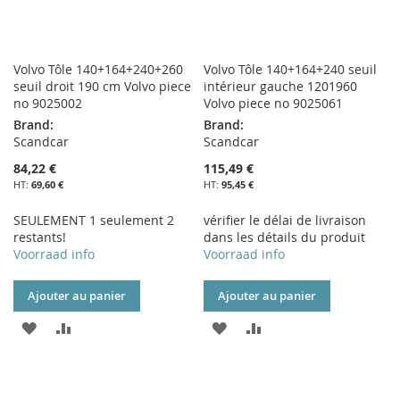
Volvo Tôle 140+164+240+260
Volvo Tôle 140+164+240 seuil
seuil droit 190 cm Volvo piece
intérieur gauche 1201960
no 9025002
Volvo piece no 9025061
Brand:
Brand:
Scandcar
Scandcar
84,22 €
115,49 €
69,60 €
95,45 €
SEULEMENT 1 seulement 2
vérifier le délai de livraison
restants!
dans les détails du produit
Voorraad info
Voorraad info
Ajouter au panier
Ajouter au panier
AJOUTER
AJOUTER
AJOUTER
AJOUTER
À
AU
À
AU
MA
COMPARATEUR
MA
COMPARATEUR