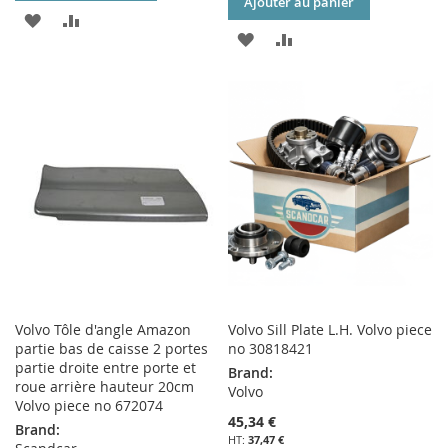
Ajouter au panier
AJOUTER
AJOUTER
AJOUTER
AJOUTER
À
AU
À
AU
MA
COMPARATEUR
MA
COMPARATEUR
LISTE
LISTE
D’ENVIE
D’ENVIE
Volvo Tôle d'angle Amazon
Volvo Sill Plate L.H. Volvo piece
partie bas de caisse 2 portes
no 30818421
partie droite entre porte et
Brand:
roue arrière hauteur 20cm
Volvo
Volvo piece no 672074
45,34 €
Brand:
37,47 €