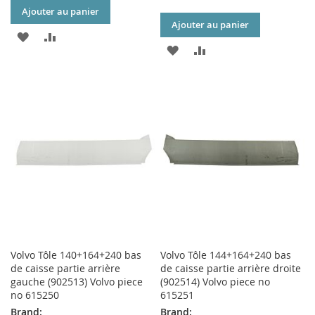
Ajouter au panier
Ajouter au panier
AJOUTER
AJOUTER
AJOUTER
AJOUTER
À
AU
À
AU
MA
COMPARATEUR
MA
COMPARATEUR
LISTE
LISTE
D’ENVIE
D’ENVIE
Volvo Tôle 140+164+240 bas
Volvo Tôle 144+164+240 bas
de caisse partie arrière
de caisse partie arrière droite
gauche (902513) Volvo piece
(902514) Volvo piece no
no 615250
615251
Brand:
Brand: