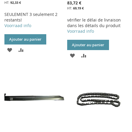
83,72 €
92,33 €
69,19 €
SEULEMENT 3 seulement 2
restants!
vérifier le délai de livraison
Voorraad info
dans les détails du produit
Voorraad info
Ajouter au panier
Ajouter au panier
AJOUTER
AJOUTER
AJOUTER
AJOUTER
À
AU
À
AU
MA
COMPARATEUR
MA
COMPARATEUR
LISTE
LISTE
D’ENVIE
D’ENVIE