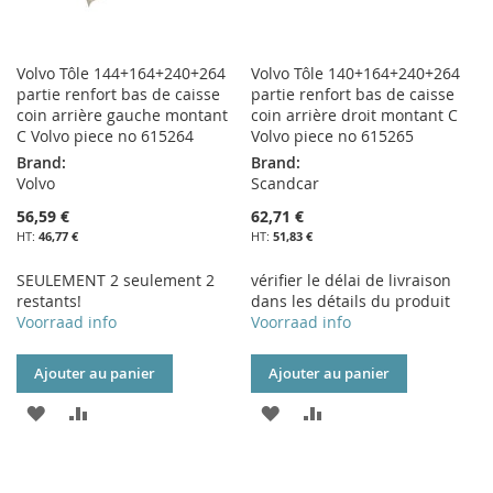
Volvo Tôle 144+164+240+264
Volvo Tôle 140+164+240+264
partie renfort bas de caisse
partie renfort bas de caisse
coin arrière gauche montant
coin arrière droit montant C
C Volvo piece no 615264
Volvo piece no 615265
Brand:
Brand:
Volvo
Scandcar
56,59 €
62,71 €
46,77 €
51,83 €
SEULEMENT 2 seulement 2
vérifier le délai de livraison
restants!
dans les détails du produit
Voorraad info
Voorraad info
Ajouter au panier
Ajouter au panier
AJOUTER
AJOUTER
AJOUTER
AJOUTER
À
AU
À
AU
MA
COMPARATEUR
MA
COMPARATEUR