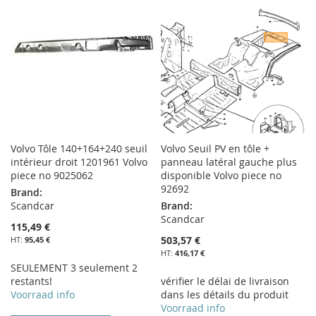
LISTE
LISTE
D’ENVIE
D’ENVIE
Volvo Tôle 140+164+240 seuil
Volvo Seuil PV en tôle +
intérieur droit 1201961 Volvo
panneau latéral gauche plus
piece no 9025062
disponible Volvo piece no
92692
Brand:
Scandcar
Brand:
Scandcar
115,49 €
503,57 €
95,45 €
416,17 €
SEULEMENT 3 seulement 2
restants!
vérifier le délai de livraison
Voorraad info
dans les détails du produit
Voorraad info