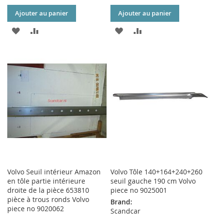
Ajouter au panier
Ajouter au panier
AJOUTER
AJOUTER
AJOUTER
AJOUTER
À
AU
À
AU
MA
COMPARATEUR
MA
COMPARATEUR
LISTE
LISTE
D’ENVIE
D’ENVIE
Volvo Seuil intérieur Amazon
Volvo Tôle 140+164+240+260
en tôle partie intérieure
seuil gauche 190 cm Volvo
droite de la pièce 653810
piece no 9025001
pièce à trous ronds Volvo
Brand:
piece no 9020062
Scandcar