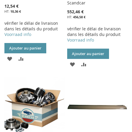
Scandcar
12,54 €
552,46 €
10,36 €
456,58 €
vérifier le délai de livraison
dans les détails du produit
vérifier le délai de livraison
Voorraad info
dans les détails du produit
Voorraad info
Ajouter au panier
Ajouter au panier
AJOUTER
AJOUTER
AJOUTER
AJOUTER
À
AU
À
AU
MA
COMPARATEUR
MA
COMPARATEUR
LISTE
LISTE
D’ENVIE
D’ENVIE