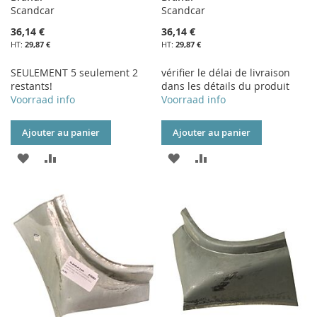
Scandcar
Scandcar
36,14 €
36,14 €
29,87 €
29,87 €
SEULEMENT 5 seulement 2
vérifier le délai de livraison
restants!
dans les détails du produit
Voorraad info
Voorraad info
Ajouter au panier
Ajouter au panier
AJOUTER
AJOUTER
AJOUTER
AJOUTER
À
AU
À
AU
MA
COMPARATEUR
MA
COMPARATEUR
LISTE
LISTE
D’ENVIE
D’ENVIE