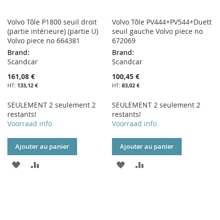
Volvo Tôle P1800 seuil droit
Volvo Tôle PV444+PV544+Duett
(partie intérieure) (partie U)
seuil gauche Volvo piece no
Volvo piece no 664381
672069
Brand:
Brand:
Scandcar
Scandcar
161,08 €
100,45 €
133,12 €
83,02 €
SEULEMENT 2 seulement 2
SEULEMENT 2 seulement 2
restants!
restants!
Voorraad info
Voorraad info
Ajouter au panier
Ajouter au panier
AJOUTER
AJOUTER
AJOUTER
AJOUTER
À
AU
À
AU
MA
COMPARATEUR
MA
COMPARATEUR
LISTE
LISTE