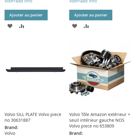
Voorraad info
Voorraad info
Ajouter au panier
Ajouter au panier
AJOUTER
AJOUTER
AJOUTER
AJOUTER
À
AU
À
AU
MA
COMPARATEUR
MA
COMPARATEUR
LISTE
LISTE
D’ENVIE
D’ENVIE
Volvo SILL PLATE Volvo piece
Volvo Tôle Amazon extérieur +
no 30631887
seuil intérieur gauche NOS
Volvo piece no 653809
Brand:
Volvo
Brand: