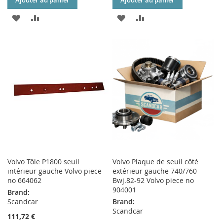
Ajouter au panier
Ajouter au panier
AJOUTER
AJOUTER
AJOUTER
AJOUTER
À
AU
À
AU
MA
COMPARATEUR
MA
COMPARATEUR
LISTE
LISTE
D’ENVIE
D’ENVIE
Volvo Tôle P1800 seuil
Volvo Plaque de seuil côté
intérieur gauche Volvo piece
extérieur gauche 740/760
no 664062
Bwj.82-92 Volvo piece no
904001
Brand:
Scandcar
Brand:
Scandcar
111,72 €