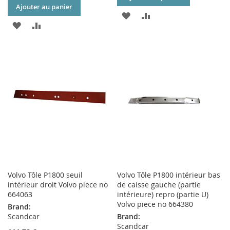
Ajouter au panier
AJOUTER
AJOUTER
AJOUTER
AJOUTER
À
AU
À
AU
MA
COMPARATEUR
MA
COMPARATEUR
LISTE
LISTE
D’ENVIE
D’ENVIE
Volvo Tôle P1800 seuil
Volvo Tôle P1800 intérieur bas
intérieur droit Volvo piece no
de caisse gauche (partie
664063
intérieure) repro (partie U)
Volvo piece no 664380
Brand:
Scandcar
Brand:
Scandcar