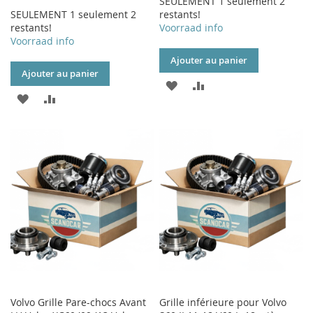
SEULEMENT 1 seulement 2
SEULEMENT 1 seulement 2
restants!
restants!
Voorraad info
Voorraad info
Ajouter au panier
Ajouter au panier
AJOUTER
AJOUTER
AJOUTER
AJOUTER
À
AU
À
AU
MA
COMPARATEUR
MA
COMPARATEUR
LISTE
LISTE
D’ENVIE
D’ENVIE
Volvo Grille Pare-chocs Avant
Grille inférieure pour Volvo