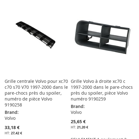
À
AU
MA
COMPARATEUR
MA
COMPARATEUR
LISTE
LISTE
D’ENVIE
D’ENVIE
Grille centrale Volvo pour xc70
Grille Volvo à droite xc70 c
c70 s70 V70 1997-2000 dans le
1997-2000 dans le pare-chocs
pare-chocs près du spoiler,
près du spoiler, pièce Volvo
numéro de pièce Volvo
numéro 9190259
9190258
Brand:
Brand:
Volvo
Volvo
25,65 €
33,18 €
21,20 €
27,42 €