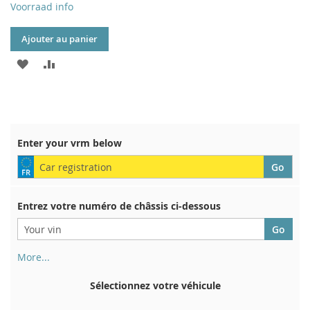
Voorraad info
Ajouter au panier
AJOUTER
AJOUTER
À
AU
MA
COMPARATEUR
LISTE
Enter your vrm below
D’ENVIE
Entrez votre numéro de châssis ci-dessous
More...
Votre numéro de châssis figure au dos de votre certificat
d'immatriculation. Et aussi dans la voiture
Sélectionnez votre véhicule
Sur la plaque inférieure du siège avant droit