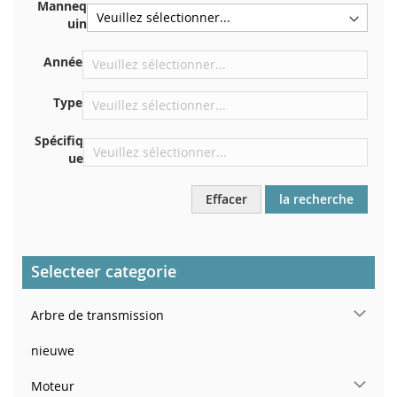
Manneq
Centrer contre la cloison sous le capot
uin
Directement dans le compartiment moteur
Année
Près du pare-brise, sur le tableau de bord
Dans le montant de porte arrière droit
Type
Spécifiq
ue
Effacer
la recherche
Selecteer categorie
Arbre de transmission
nieuwe
Moteur