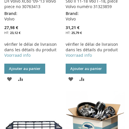
LH Volvo XC60 '09-'13 Volvo
S60 II 11-18 V60 I -18, pièce
piece no 30763413
Volvo numéro 31323859
Brand:
Brand:
Volvo
Volvo
27,98 €
31,21 €
23,12 €
25,79 €
vérifier le délai de livraison
vérifier le délai de livraison
dans les détails du produit
dans les détails du produit
Voorraad info
Voorraad info
Ajouter au panier
Ajouter au panier
AJOUTER
AJOUTER
AJOUTER
AJOUTER
À
AU
À
AU
MA
COMPARATEUR
MA
COMPARATEUR
LISTE
LISTE
D’ENVIE
D’ENVIE