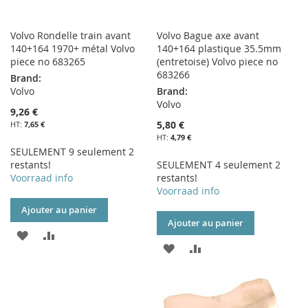
Volvo Rondelle train avant
Volvo Bague axe avant
140+164 1970+ métal Volvo
140+164 plastique 35.5mm
piece no 683265
(entretoise) Volvo piece no
683266
Brand:
Volvo
Brand:
Volvo
9,26 €
5,80 €
7,65 €
4,79 €
SEULEMENT 9 seulement 2
restants!
SEULEMENT 4 seulement 2
Voorraad info
restants!
Voorraad info
Ajouter au panier
Ajouter au panier
AJOUTER
AJOUTER
AJOUTER
AJOUTER
À
AU
À
AU
MA
COMPARATEUR
MA
COMPARATEUR
LISTE