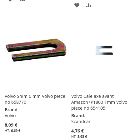
AJOUTER
AJOUTER
À
AU
À
AU
MA
COMPARATEUR
MA
COMPARATEUR
LISTE
LISTE
D’ENVIE
D’ENVIE
Volvo Shim 6 mm Volvo piece
Volvo Cale axe avant
no 658770
Amazon+P1800 1mm Volvo
piece no 654105
Brand:
Volvo
Brand:
Scandcar
8,09 €
4,76 €
6,69 €
3,93 €