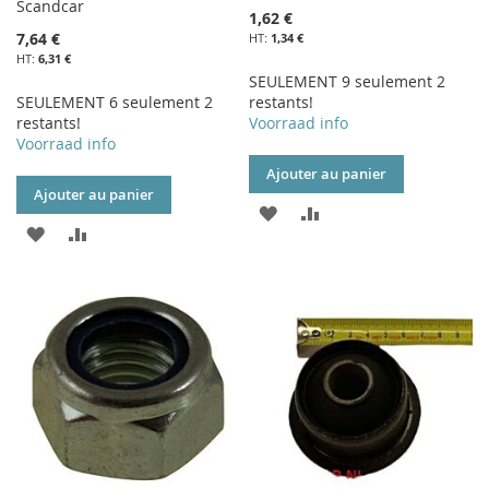
Scandcar
1,62 €
7,64 €
1,34 €
6,31 €
SEULEMENT 9 seulement 2
SEULEMENT 6 seulement 2
restants!
restants!
Voorraad info
Voorraad info
Ajouter au panier
Ajouter au panier
AJOUTER
AJOUTER
AJOUTER
AJOUTER
À
AU
À
AU
MA
COMPARATEUR
MA
COMPARATEUR
LISTE
LISTE
D’ENVIE
D’ENVIE