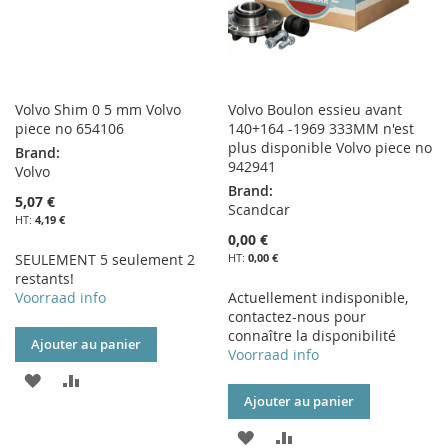
Volvo Shim 0 5 mm Volvo
Volvo Boulon essieu avant
piece no 654106
140+164 -1969 333MM n'est
plus disponible Volvo piece no
Brand:
942941
Volvo
Brand:
5,07 €
Scandcar
4,19 €
0,00 €
SEULEMENT 5 seulement 2
0,00 €
restants!
Voorraad info
Actuellement indisponible,
contactez-nous pour
connaître la disponibilité
Ajouter au panier
Voorraad info
AJOUTER
AJOUTER
Ajouter au panier
À
AU
AJOUTER
AJOUTER