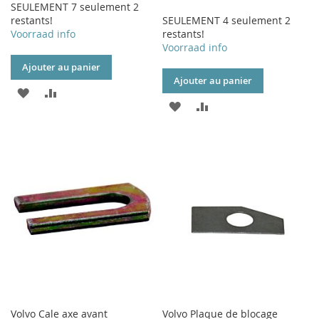
SEULEMENT 7 seulement 2
restants!
SEULEMENT 4 seulement 2
Voorraad info
restants!
Voorraad info
Ajouter au panier
Ajouter au panier
AJOUTER
AJOUTER
AJOUTER
AJOUTER
À
AU
À
AU
MA
COMPARATEUR
MA
COMPARATEUR
LISTE
LISTE
D’ENVIE
D’ENVIE
Volvo Cale axe avant
Volvo Plaque de blocage