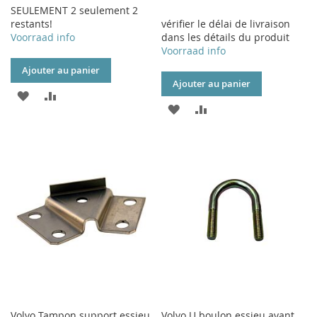
SEULEMENT 2 seulement 2
restants!
vérifier le délai de livraison
Voorraad info
dans les détails du produit
Voorraad info
Ajouter au panier
Ajouter au panier
AJOUTER
AJOUTER
AJOUTER
AJOUTER
À
AU
À
AU
MA
COMPARATEUR
MA
COMPARATEUR
LISTE
LISTE
D’ENVIE
D’ENVIE
Volvo Tampon support essieu
Volvo U boulon essieu avant