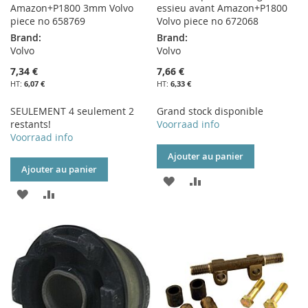
Amazon+P1800 3mm Volvo
essieu avant Amazon+P1800
piece no 658769
Volvo piece no 672068
Brand:
Brand:
Volvo
Volvo
7,34 €
7,66 €
6,07 €
6,33 €
SEULEMENT 4 seulement 2
Grand stock disponible
restants!
Voorraad info
Voorraad info
Ajouter au panier
Ajouter au panier
AJOUTER
AJOUTER
AJOUTER
AJOUTER
À
AU
À
AU
MA
COMPARATEUR
MA
COMPARATEUR
LISTE
LISTE
D’ENVIE
D’ENVIE