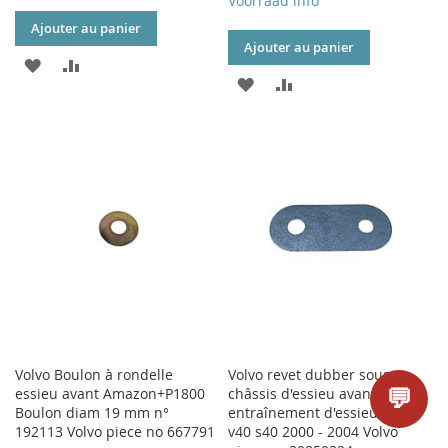
Voorraad info
Ajouter au panier
Ajouter au panier
AJOUTER
AJOUTER
AJOUTER
AJOUTER
À
AU
À
AU
MA
COMPARATEUR
MA
COMPARATEUR
LISTE
LISTE
D’ENVIE
D’ENVIE
Volvo Boulon à rondelle
Volvo revet dubber sous-
💬
essieu avant Amazon+P1800
châssis d'essieu avant
Boulon diam 19 mm n°
entraînement d'essieu avant
192113 Volvo piece no 667791
v40 s40 2000 - 2004 Volvo