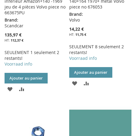
inférieur Amazon+140 -1969
140+164 1970+ métal Volvo
jeu de 4 pièces Volvo piece no
piece no 676053
663675PU
Brand:
Brand:
Volvo
Scandcar
14,22 €
135,97 €
11,75 €
112,37 €
SEULEMENT 8 seulement 2
SEULEMENT 1 seulement 2
restants!
restants!
Voorraad info
Voorraad info
Ajouter au panier
Ajouter au panier
AJOUTER
AJOUTER
AJOUTER
AJOUTER
À
AU
À
AU
MA
COMPARATEUR
MA
COMPARATEUR
LISTE
LISTE
D’ENVIE
D’ENVIE