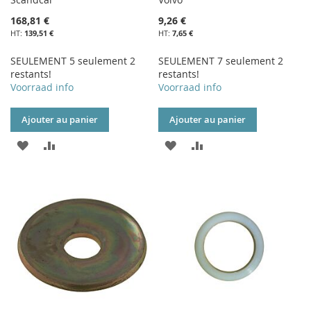
168,81 €
9,26 €
139,51 €
7,65 €
SEULEMENT 5 seulement 2
SEULEMENT 7 seulement 2
restants!
restants!
Voorraad info
Voorraad info
Ajouter au panier
Ajouter au panier
AJOUTER
AJOUTER
AJOUTER
AJOUTER
À
AU
À
AU
MA
COMPARATEUR
MA
COMPARATEUR
LISTE
LISTE
D’ENVIE
D’ENVIE