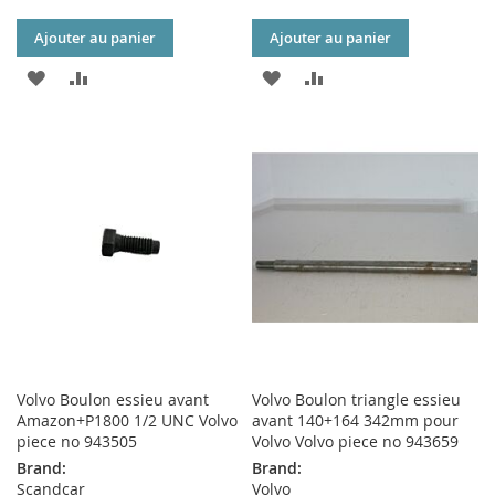
Ajouter au panier
Ajouter au panier
AJOUTER
AJOUTER
AJOUTER
AJOUTER
À
AU
À
AU
MA
COMPARATEUR
MA
COMPARATEUR
LISTE
LISTE
D’ENVIE
D’ENVIE
Volvo Boulon essieu avant
Volvo Boulon triangle essieu
Amazon+P1800 1/2 UNC Volvo
avant 140+164 342mm pour
piece no 943505
Volvo Volvo piece no 943659
Brand:
Brand:
Scandcar
Volvo