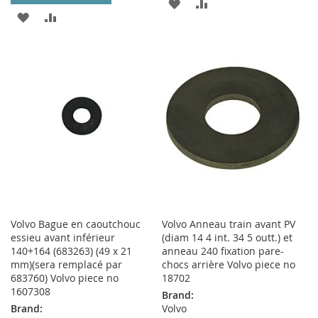
AJOUTER
AJOUTER
AJOUTER
AJOUTER
À
AU
À
AU
MA
COMPARATEUR
MA
COMPARATEUR
LISTE
LISTE
D’ENVIE
D’ENVIE
Volvo Bague en caoutchouc
Volvo Anneau train avant PV
essieu avant inférieur
(diam 14 4 int. 34 5 outt.) et
140+164 (683263) (49 x 21
anneau 240 fixation pare-
mm)(sera remplacé par
chocs arrière Volvo piece no
683760) Volvo piece no
18702
1607308
Brand:
Brand:
Volvo