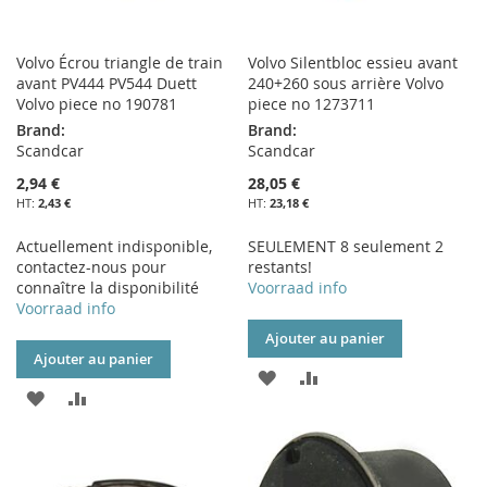
Volvo Écrou triangle de train
Volvo Silentbloc essieu avant
avant PV444 PV544 Duett
240+260 sous arrière Volvo
Volvo piece no 190781
piece no 1273711
Brand:
Brand:
Scandcar
Scandcar
2,94 €
28,05 €
2,43 €
23,18 €
Actuellement indisponible,
SEULEMENT 8 seulement 2
contactez-nous pour
restants!
connaître la disponibilité
Voorraad info
Voorraad info
Ajouter au panier
Ajouter au panier
AJOUTER
AJOUTER
AJOUTER
AJOUTER
À
AU
À
AU
MA
COMPARATEUR
MA
COMPARATEUR