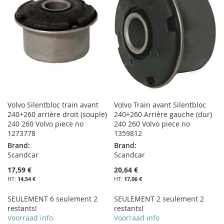
LISTE
LISTE
D’ENVIE
D’ENVIE
Volvo Silentbloc train avant
Volvo Train avant Silentbloc
240+260 arrière droit (souple)
240+260 Arrière gauche (dur)
240 260 Volvo piece no
240 260 Volvo piece no
1273778
1359812
Brand:
Brand:
Scandcar
Scandcar
17,59 €
20,64 €
14,54 €
17,06 €
SEULEMENT 6 seulement 2
SEULEMENT 2 seulement 2
restants!
restants!
Voorraad info
Voorraad info