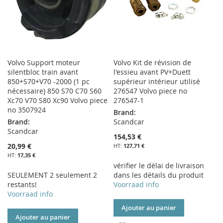
Volvo Support moteur
Volvo Kit de révision de
silentbloc train avant
l'essieu avant PV+Duett
850+S70+V70 -2000 (1 pc
supérieur intérieur utilisé
nécessaire) 850 S70 C70 S60
276547 Volvo piece no
Xc70 V70 S80 Xc90 Volvo piece
276547-1
no 3507924
Brand:
Brand:
Scandcar
Scandcar
154,53 €
20,99 €
127,71 €
17,35 €
vérifier le délai de livraison
SEULEMENT 2 seulement 2
dans les détails du produit
restants!
Voorraad info
Voorraad info
Ajouter au panier
Ajouter au panier