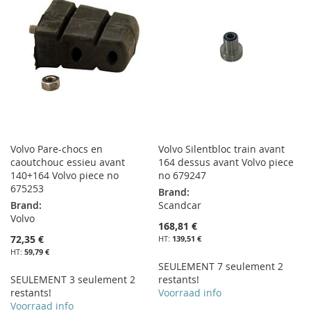
D’ENVIE
LISTE
D’ENVIE
Volvo Pare-chocs en
Volvo Silentbloc train avant
caoutchouc essieu avant
164 dessus avant Volvo piece
140+164 Volvo piece no
no 679247
675253
Brand:
Brand:
Scandcar
Volvo
168,81 €
72,35 €
139,51 €
59,79 €
SEULEMENT 7 seulement 2
SEULEMENT 3 seulement 2
restants!
restants!
Voorraad info
Voorraad info