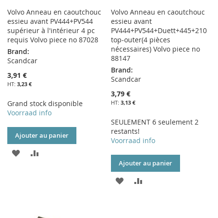
Volvo Anneau en caoutchouc
Volvo Anneau en caoutchouc
essieu avant PV444+PV544
essieu avant
supérieur à l'intérieur 4 pc
PV444+PV544+Duett+445+210
requis Volvo piece no 87028
top-outer(4 pièces
nécessaires) Volvo piece no
Brand:
88147
Scandcar
Brand:
3,91 €
Scandcar
3,23 €
3,79 €
Grand stock disponible
3,13 €
Voorraad info
SEULEMENT 6 seulement 2
restants!
Ajouter au panier
Voorraad info
AJOUTER
AJOUTER
Ajouter au panier
À
AU
AJOUTER
AJOUTER
MA
COMPARATEUR
À
AU
LISTE
MA
COMPARATEUR