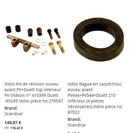
À
AU
À
AU
MA
COMPARATEUR
MA
COMPARATEUR
LISTE
LISTE
D’ENVIE
D’ENVIE
Volvo Kit de révision essieu
Volvo Bague en caoutchouc
avant PV+Duett top intérieur
essieu avant
PV châssis n° 410399 Duett
PV444+PV544+Duett 210
-65249 Volvo piece no 276547
inférieur (4 pièces
nécessaires) Volvo piece no
Brand:
87022
Scandcar
Brand:
140,87 €
Scandcar
116,42 €