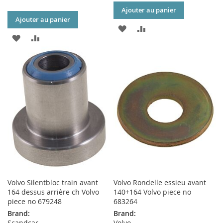
Ajouter au panier
Ajouter au panier
AJOUTER
AJOUTER
AJOUTER
AJOUTER
À
AU
À
AU
MA
COMPARATEUR
MA
COMPARATEUR
LISTE
LISTE
D’ENVIE
D’ENVIE
Volvo Silentbloc train avant
Volvo Rondelle essieu avant
164 dessus arrière ch Volvo
140+164 Volvo piece no
piece no 679248
683264
Brand:
Brand:
Scandcar
Volvo