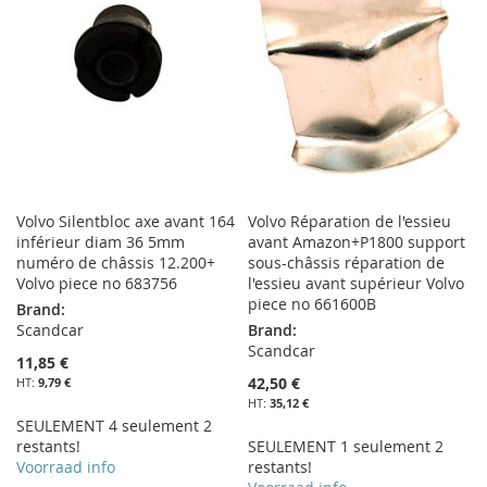
LISTE
D’ENVIE
D’ENVIE
Volvo Silentbloc axe avant 164
Volvo Réparation de l'essieu
inférieur diam 36 5mm
avant Amazon+P1800 support
numéro de châssis 12.200+
sous-châssis réparation de
Volvo piece no 683756
l'essieu avant supérieur Volvo
piece no 661600B
Brand:
Scandcar
Brand:
Scandcar
11,85 €
42,50 €
9,79 €
35,12 €
SEULEMENT 4 seulement 2
restants!
SEULEMENT 1 seulement 2
Voorraad info
restants!