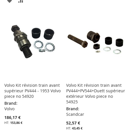
AJOUTER
AJOUTER
À
AU
À
AU
MA
COMPARATEUR
MA
COMPARATEUR
LISTE
LISTE
D’ENVIE
D’ENVIE
Volvo Kit révision train avant
Volvo Kit révision train avant
supérieur PV444 - 1953 Volvo
PV444+PV544+Duett supérieur
piece no 54920
extérieur Volvo piece no
54925
Brand:
Volvo
Brand:
Scandcar
186,17 €
52,57 €
153,86 €
43,45 €