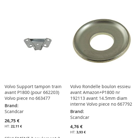
MA
COMPARATEUR
À
AU
LISTE
MA
COMPARATEUR
D’ENVIE
LISTE
D’ENVIE
Volvo Support tampon train
Volvo Rondelle boulon essieu
avant P1800 (pour 662203)
avant Amazon+P1800 nr
Volvo piece no 663477
192113 avant 14.5mm diam
interne Volvo piece no 667792
Brand:
Scandcar
Brand:
Scandcar
26,75 €
4,76 €
22,11 €
3,93 €