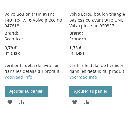
Volvo Boulon train avant
Volvo Ecrou boulon triangle
140+164 7/16 Volvo piece no
bas essieu avant 9/16 UNC
947618
Volvo piece no 950357
Brand:
Brand:
Scandcar
Scandcar
3,79 €
1,73 €
3,13 €
1,43 €
vérifier le délai de livraison
vérifier le délai de livraison
dans les détails du produit
dans les détails du produit
Voorraad info
Voorraad info
Ajouter au panier
Ajouter au panier
AJOUTER
AJOUTER
AJOUTER
AJOUTER
À
AU
À
AU
MA
COMPARATEUR
MA
COMPARATEUR
LISTE
LISTE