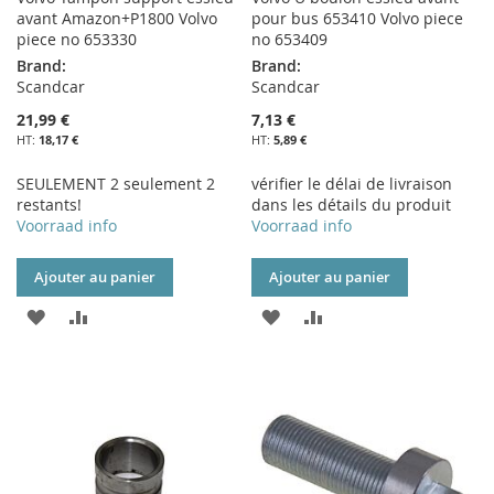
avant Amazon+P1800 Volvo
pour bus 653410 Volvo piece
piece no 653330
no 653409
Brand:
Brand:
Scandcar
Scandcar
21,99 €
7,13 €
18,17 €
5,89 €
SEULEMENT 2 seulement 2
vérifier le délai de livraison
restants!
dans les détails du produit
Voorraad info
Voorraad info
Ajouter au panier
Ajouter au panier
AJOUTER
AJOUTER
AJOUTER
AJOUTER
À
AU
À
AU
MA
COMPARATEUR
MA
COMPARATEUR
LISTE
LISTE
D’ENVIE
D’ENVIE