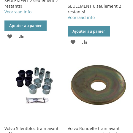
SEULEMENT 2 seulement 2
restants!
SEULEMENT 6 seulement 2
Voorraad info
restants!
Voorraad info
Ajouter au panier
Ajouter au panier
AJOUTER
AJOUTER
AJOUTER
AJOUTER
À
AU
À
AU
MA
COMPARATEUR
MA
COMPARATEUR
LISTE
LISTE
D’ENVIE
D’ENVIE
Volvo Silentbloc train avant
Volvo Rondelle train avant