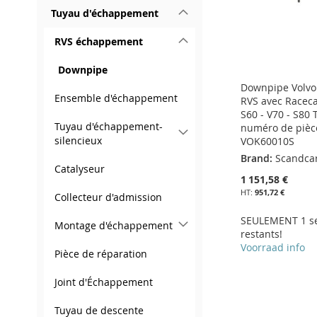
Tuyau d'échappement
RVS échappement
Downpipe
Downpipe Volvo
Ensemble d'échappement
RVS avec Raceca
S60 - V70 - S80 
Tuyau d'échappement-
numéro de pièc
silencieux
VOK60010S
Brand:
Scandca
Catalyseur
1 151,58 €
951,72 €
Collecteur d'admission
SEULEMENT 1 s
Montage d'échappement
restants!
Voorraad info
Pièce de réparation
Ajouter au panier
Ajouter au panier
Ajouter au panier
Joint d'Échappement
Ajouter au panier
AJOUTER
AJOUTER
AJOUTER
Tuyau de descente
AJOUTER