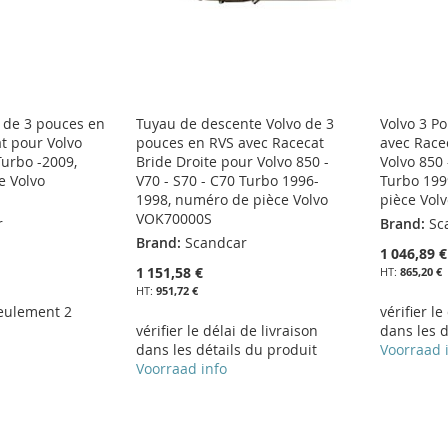
 de 3 pouces en
Tuyau de descente Volvo de 3
Volvo 3 P
t pour Volvo
pouces en RVS avec Racecat
avec Racec
Turbo -2009,
Bride Droite pour Volvo 850 -
Volvo 850 
e Volvo
V70 - S70 - C70 Turbo 1996-
Turbo 199
1998, numéro de pièce Volvo
pièce Vol
VOK70000S
r
Brand:
Sc
Brand:
Scandcar
1 046,89 €
1 151,58 €
865,20 €
951,72 €
eulement 2
vérifier le
vérifier le délai de livraison
dans les d
dans les détails du produit
Voorraad 
Voorraad info