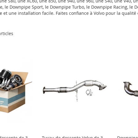
une S80, une XC60, une 850, une 940, une 960, une S40, une V40, u
ce, le Downpipe Sport, le Downpipe Turbo, le Downpipe Racing, le
 une installation facile. Faites confiance à Volvo pour la qualité e
rticles
descente de 3
Tuyau de descente Volvo de 3
Downpipe 