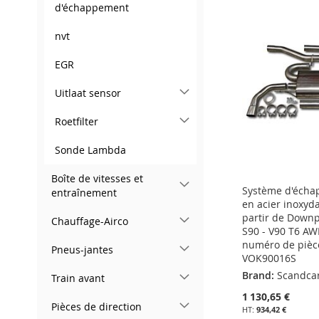
À
AJOUTER
À
AJOUTER
À
AJOUTER
d'échappement
À
AJOUTER
MA
AU
MA
AU
MA
AU
nvt
MA
AU
LISTE
COMPARATEUR
LISTE
COMPARATEUR
LISTE
COMPARATEUR
EGR
LISTE
COMPARATEUR
D’ENVIE
D’ENVIE
D’ENVIE
Uitlaat sensor
D’ENVIE
Roetfilter
Sonde Lambda
Boîte de vitesses et
Système d'écha
entraînement
en acier inoxyda
partir de Downp
Chauffage-Airco
S90 - V90 T6 AW
numéro de pièc
Pneus-jantes
VOK90016S
Brand:
Scandca
Train avant
1 130,65 €
Pièces de direction
934,42 €