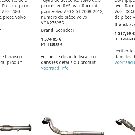
c Racecat pour
pouces en RVS avec Racecat
avec Race
 V70 - S80 -
pour Volvo V70 2.5T 2008-2012,
V60 - XC6
 pièce Volvo
numéro de pièce Volvo
de pièce 
VOK27625S
Brand:
Sc
r
Brand:
Scandcar
1 517,99 €
1 374,05 €
1 254,54 
1 135,58 €
vérifier le
 de livraison
vérifier le délai de livraison
dans les d
 du produit
dans les détails du produit
Voorraad 
Voorraad info