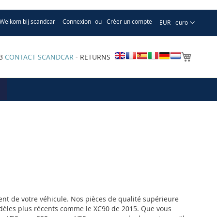
Welkom bij scandcar
Connexion
Créer un compte
Devise
EUR - euro
Mon pa
33
CONTACT SCANDCAR
- RETURNS
nt de votre véhicule. Nos pièces de qualité supérieure
odèles plus récents comme le XC90 de 2015. Que vous