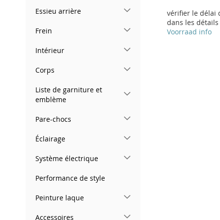
Essieu arrière
vérifier le délai
dans les détails
Frein
Voorraad info
Ajouter au panier
Intérieur
AJOUTER
Corps
À
AJOUTER
Liste de garniture et
emblème
MA
AU
LISTE
COMPARATEUR
Pare-chocs
D’ENVIE
Éclairage
Système électrique
Performance de style
Peinture laque
Accessoires