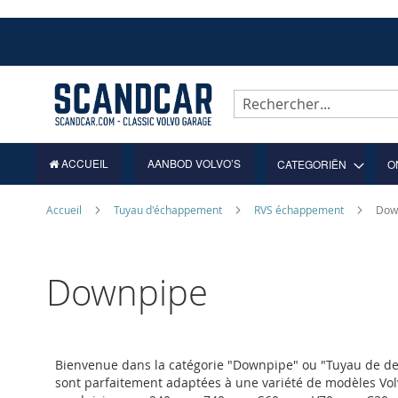
Allez
au
contenu
Rechercher
ACCUEIL
AANBOD VOLVO’S
CATEGORIËN
O
Accueil
Tuyau d'échappement
RVS échappement
Dow
Downpipe
Bienvenue dans la catégorie "Downpipe" ou "Tuyau de des
sont parfaitement adaptées à une variété de modèles Vo