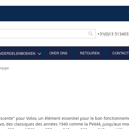
+31(0)13 51340
Rechercher
OVER ONS
RETOUREN
CONTACT
NDERDELENBOEKEN
npipe
cente" pour Volvo, un élément essentiel pour le bon fonctionneme
lvo, des classiques des années 1940 comme la PV444, jusqu'aux m