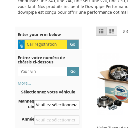
conduisiez une 240, une 740, une S60, une V70, une C30, 
vous faut. Nos produits incluent le Downpipe Performan
downpipe est conçu pour offrir une performance optimale et
Afficher
Grille
Liste
9
a
Enter your vrm below
en
Entrez votre numéro de
châssis ci-dessous
More...
Votre numéro de châssis figure
Sélectionnez votre véhicule
au dos de votre certificat
d'immatriculation. Et aussi
Manneq
dans la voiture
uin
Sur la plaque inférieure du
Année
siège avant droit
Volvo Tuyau de 