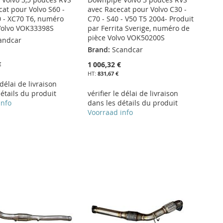
cat pour Volvo S60 -
avec Racecat pour Volvo C30 -
0 - XC70 T6, numéro
C70 - S40 - V50 T5 2004- Produit
Volvo VOK33398S
par Ferrita Sverige, numéro de
pièce Volvo VOK50200S
andcar
Brand:
Scandcar
1 006,32 €
€
831,67 €
 délai de livraison
étails du produit
vérifier le délai de livraison
info
dans les détails du produit
Voorraad info