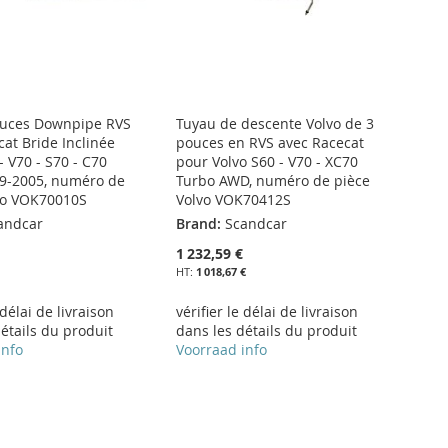
ouces Downpipe RVS
Tuyau de descente Volvo de 3
at Bride Inclinée
pouces en RVS avec Racecat
- V70 - S70 - C70
pour Volvo S60 - V70 - XC70
9-2005, numéro de
Turbo AWD, numéro de pièce
vo VOK70010S
Volvo VOK70412S
andcar
Brand:
Scandcar
1 232,59 €
1 018,67 €
 délai de livraison
vérifier le délai de livraison
étails du produit
dans les détails du produit
info
Voorraad info