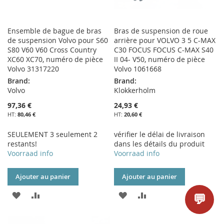
Ensemble de bague de bras
Bras de suspension de roue
de suspension Volvo pour S60
arrière pour VOLVO 3 5 C-MAX
S80 V60 V60 Cross Country
C30 FOCUS FOCUS C-MAX S40
XC60 XC70, numéro de pièce
II 04- V50, numéro de pièce
Volvo 31317220
Volvo 1061668
Brand:
Brand:
Volvo
Klokkerholm
97,36 €
24,93 €
80,46 €
20,60 €
SEULEMENT 3 seulement 2
vérifier le délai de livraison
restants!
dans les détails du produit
Voorraad info
Voorraad info
Ajouter au panier
Ajouter au panier
AJOUTER
AJOUTER
AJOUTER
AJOUTER
💬
À
AU
À
AU