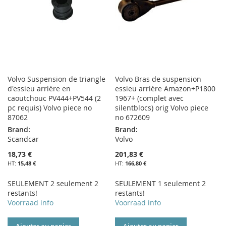
D’ENVIE
D’ENVIE
Volvo Suspension de triangle
Volvo Bras de suspension
d'essieu arrière en
essieu arrière Amazon+P1800
caoutchouc PV444+PV544 (2
1967+ (complet avec
pc requis) Volvo piece no
silentblocs) orig Volvo piece
87062
no 672609
Brand:
Brand:
Scandcar
Volvo
18,73 €
201,83 €
15,48 €
166,80 €
SEULEMENT 2 seulement 2
SEULEMENT 1 seulement 2
restants!
restants!
Voorraad info
Voorraad info