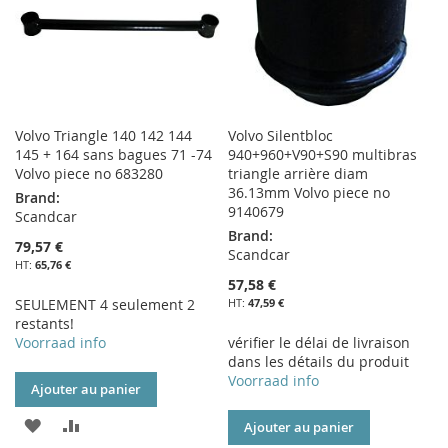
Volvo Triangle 140 142 144
Volvo Silentbloc
145 + 164 sans bagues 71 -74
940+960+V90+S90 multibras
Volvo piece no 683280
triangle arrière diam
36.13mm Volvo piece no
Brand:
9140679
Scandcar
Brand:
79,57 €
Scandcar
65,76 €
57,58 €
SEULEMENT 4 seulement 2
47,59 €
restants!
Voorraad info
vérifier le délai de livraison
dans les détails du produit
Voorraad info
Ajouter au panier
AJOUTER
AJOUTER
Ajouter au panier