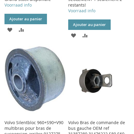
Voorraad info
restants!
Voorraad info
Ajouter au panier
Ajouter au panier
AJOUTER
AJOUTER
AJOUTER
AJOUTER
À
AU
À
AU
MA
COMPARATEUR
MA
COMPARATEUR
LISTE
LISTE
D’ENVIE
D’ENVIE
Volvo Silentbloc 960+S90+V90
Volvo Bras de commande de
multibras pour bras de
bus gauche OEM ref
suspension arrière 9127275
31387280 31476222 S80 S60