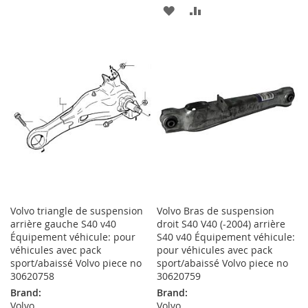
À
AU
AJOUTER
AJOUTER
MA
COMPARATEUR
À
AU
LISTE
MA
COMPARATEUR
D’ENVIE
LISTE
D’ENVIE
Volvo triangle de suspension
Volvo Bras de suspension
arrière gauche S40 v40
droit S40 V40 (-2004) arrière
Équipement véhicule: pour
S40 v40 Équipement véhicule:
véhicules avec pack
pour véhicules avec pack
sport/abaissé Volvo piece no
sport/abaissé Volvo piece no
30620758
30620759
Brand:
Brand:
Volvo
Volvo