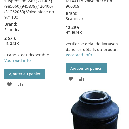
suspension 240 (971085)
M14X115 Volvo piece no
(985660)(945879)(120406)
966369
(31262068) Volvo piece no
Brand:
971100
Scandcar
Brand:
12,29 €
Scandcar
10,16 €
2,57 €
2,12 €
vérifier le délai de livraison
dans les détails du produit
Grand stock disponible
Voorraad info
Voorraad info
Ajouter au panier
Ajouter au panier
AJOUTER
AJOUTER
AJOUTER
AJOUTER
À
AU
À
AU
MA
COMPARATEUR
MA
COMPARATEUR
LISTE
LISTE
D’ENVIE
D’ENVIE