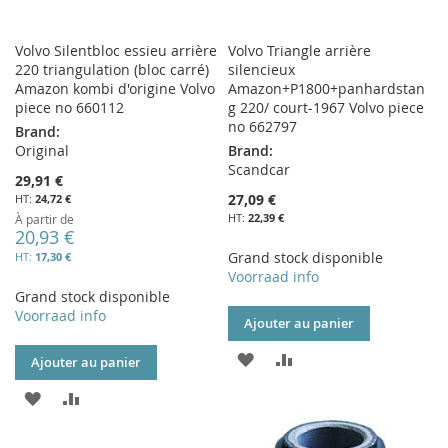
Volvo Silentbloc essieu arrière
Volvo Triangle arrière
220 triangulation (bloc carré)
silencieux
Amazon kombi d'origine Volvo
Amazon+P1800+panhardstan
piece no 660112
g 220/ court-1967 Volvo piece
no 662797
Brand:
Original
Brand:
Scandcar
29,91 €
27,09 €
24,72 €
22,39 €
À partir de
20,93 €
Grand stock disponible
17,30 €
Voorraad info
Grand stock disponible
Voorraad info
Ajouter au panier
AJOUTER
AJOUTER
Ajouter au panier
À
AU
AJOUTER
AJOUTER
MA
COMPARATEUR
À
AU