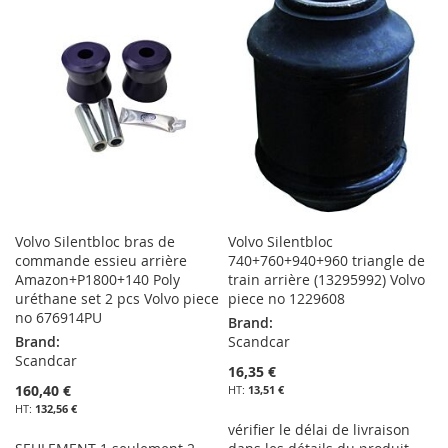
LISTE
MA
COMPARATEUR
D’ENVIE
LISTE
D’ENVIE
Volvo Silentbloc bras de
Volvo Silentbloc
commande essieu arrière
740+760+940+960 triangle de
Amazon+P1800+140 Poly
train arrière (13295992) Volvo
uréthane set 2 pcs Volvo piece
piece no 1229608
no 676914PU
Brand:
Brand:
Scandcar
Scandcar
16,35 €
160,40 €
13,51 €
132,56 €
vérifier le délai de livraison