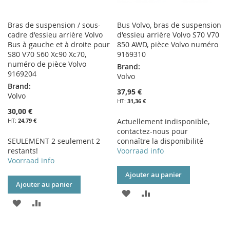
Bras de suspension / sous-
Bus Volvo, bras de suspension
cadre d'essieu arrière Volvo
d'essieu arrière Volvo S70 V70
Bus à gauche et à droite pour
850 AWD, pièce Volvo numéro
S80 V70 S60 Xc90 Xc70,
9169310
numéro de pièce Volvo
Brand:
9169204
Volvo
Brand:
37,95 €
Volvo
31,36 €
30,00 €
24,79 €
Actuellement indisponible,
contactez-nous pour
SEULEMENT 2 seulement 2
connaître la disponibilité
restants!
Voorraad info
Voorraad info
Ajouter au panier
Ajouter au panier
AJOUTER
AJOUTER
AJOUTER
AJOUTER
À
AU
À
AU
MA
COMPARATEUR