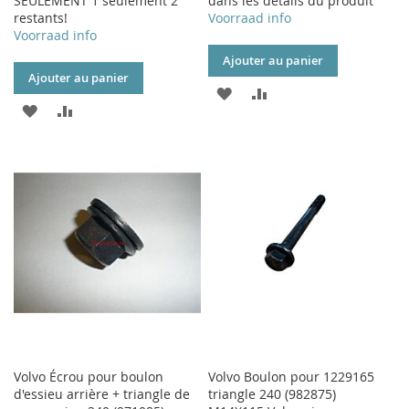
SEULEMENT 1 seulement 2
dans les détails du produit
restants!
Voorraad info
Voorraad info
Ajouter au panier
Ajouter au panier
AJOUTER
AJOUTER
AJOUTER
AJOUTER
À
AU
À
AU
MA
COMPARATEUR
MA
COMPARATEUR
LISTE
LISTE
D’ENVIE
D’ENVIE
Volvo Écrou pour boulon
Volvo Boulon pour 1229165
d'essieu arrière + triangle de
triangle 240 (982875)