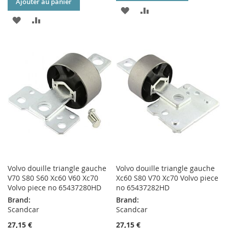
Ajouter au panier
AJOUTER
AJOUTER
AJOUTER
AJOUTER
À
AU
À
AU
MA
COMPARATEUR
MA
COMPARATEUR
LISTE
LISTE
D’ENVIE
D’ENVIE
Volvo douille triangle gauche
Volvo douille triangle gauche
V70 S80 S60 Xc60 V60 Xc70
Xc60 S80 V70 Xc70 Volvo piece
Volvo piece no 65437280HD
no 65437282HD
Brand:
Brand:
Scandcar
Scandcar
27,15 €
27,15 €