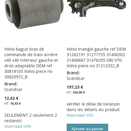
D’ENVIE
Volvo bague bras de
Volvo triangle gauche ref OEM
commande de train arrière
31262191 31277755 31406302
v40 s40 intérieur gauche et
31406687 31476205 S80 V70
droit adaptable OEM ref
Volvo piece no 31212332_B
30818103 Volvo piece no
Brand:
30620972_B
Scandcar
Brand:
197,23 €
Scandcar
163,00 €
12,62 €
10,43 €
vérifier le délai de livraison
dans les détails du produit
SEULEMENT 2 seulement 2
Voorraad info
restants!
Voorraad info
Ajouter au panier