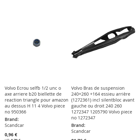
À
AU
À
AU
MA
COMPARATEUR
MA
COMPARATEUR
LISTE
LISTE
D’ENVIE
D’ENVIE
Volvo Ecrou selfb 1/2 unc o
Volvo Bras de suspension
axe arriere b20 biellette de
240+260 +164 essieu arrière
reaction triangle pour amazon
(1272361) incl silentbloc avant
au dessus H 11 4 Volvo piece
gauche ou droit 240 260
no 950366
1272347 1205790 Volvo piece
no 1272347
Brand:
Scandcar
Brand:
Scandcar
0,96 €