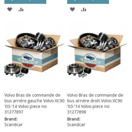
AJOUTER
AJOUTER
AJOUTER
AJOUTER
À
AU
À
AU
MA
COMPARATEUR
MA
COMPARATEUR
LISTE
LISTE
D’ENVIE
D’ENVIE
Volvo Bras de commande de
Volvo Bras de commande de
bus arrière gauche Volvo XC90
bus arrière droit Volvo XC90
'03-'14 Volvo piece no
'03-'14 Volvo piece no
31277897
31277898
Brand:
Brand:
Scandcar
Scandcar