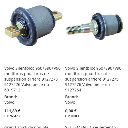
MA
COMPARATEUR
LISTE
LISTE
D’ENVIE
D’ENVIE
Volvo Silentbloc 960+S90+V90
Volvo Silentbloc 960+S90+V90
multibras pour bras de
multibras pour bras de
suspension arrière 9127275
suspension arrière 9127275
9127276 Volvo piece no
9127276 Volvo piece no
6819712
9127264
Brand:
Brand:
Volvo
Volvo
111,89 €
0,00 €
92,47 €
0,00 €
Grand stock disponible
SEULEMENT 1 seulement 2