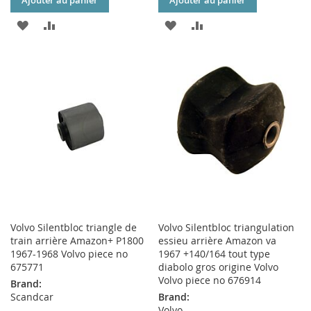
Ajouter au panier
Ajouter au panier
AJOUTER
AJOUTER
AJOUTER
AJOUTER
À
AU
À
AU
MA
COMPARATEUR
MA
COMPARATEUR
LISTE
LISTE
D’ENVIE
D’ENVIE
Volvo Silentbloc triangle de
Volvo Silentbloc triangulation
train arrière Amazon+ P1800
essieu arrière Amazon va
1967-1968 Volvo piece no
1967 +140/164 tout type
675771
diabolo gros origine Volvo
Volvo piece no 676914
Brand:
Scandcar
Brand:
Volvo