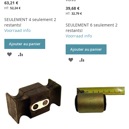
63,21 €
39,68 €
52,24 €
32,79 €
SEULEMENT 4 seulement 2
restants!
SEULEMENT 6 seulement 2
Voorraad info
restants!
Voorraad info
Ajouter au panier
Ajouter au panier
AJOUTER
AJOUTER
AJOUTER
AJOUTER
À
AU
À
AU
MA
COMPARATEUR
MA
COMPARATEUR
LISTE
LISTE
D’ENVIE
D’ENVIE