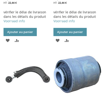
22,44 €
22,44 €
vérifier le délai de livraison
vérifier le délai de livraison
dans les détails du produit
dans les détails du produit
Voorraad info
Voorraad info
Ajouter au panier
Ajouter au panier
AJOUTER
AJOUTER
AJOUTER
AJOUTER
À
AU
À
AU
MA
COMPARATEUR
MA
COMPARATEUR
LISTE
LISTE
D’ENVIE
D’ENVIE