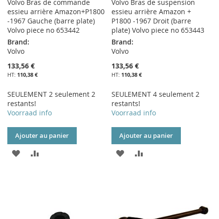
Volvo Bras de commande
Volvo Bras de suspension
essieu arrière Amazon+P1800
essieu arrière Amazon +
-1967 Gauche (barre plate)
P1800 -1967 Droit (barre
Volvo piece no 653442
plate) Volvo piece no 653443
Brand:
Brand:
Volvo
Volvo
133,56 €
133,56 €
110,38 €
110,38 €
SEULEMENT 2 seulement 2
SEULEMENT 4 seulement 2
restants!
restants!
Voorraad info
Voorraad info
Ajouter au panier
Ajouter au panier
AJOUTER
AJOUTER
AJOUTER
AJOUTER
À
AU
À
AU
MA
COMPARATEUR
MA
COMPARATEUR
LISTE
LISTE