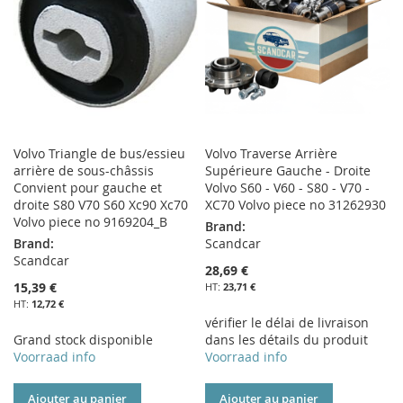
D’ENVIE
Volvo Triangle de bus/essieu
Volvo Traverse Arrière
arrière de sous-châssis
Supérieure Gauche - Droite
Convient pour gauche et
Volvo S60 - V60 - S80 - V70 -
droite S80 V70 S60 Xc90 Xc70
XC70 Volvo piece no 31262930
Volvo piece no 9169204_B
Brand:
Brand:
Scandcar
Scandcar
28,69 €
15,39 €
23,71 €
12,72 €
vérifier le délai de livraison
Grand stock disponible
dans les détails du produit
Voorraad info
Voorraad info
Ajouter au panier
Ajouter au panier