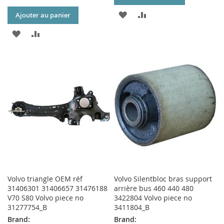
AJOUTER
AJOUTER
Ajouter au panier
À
AU
AJOUTER
AJOUTER
MA
COMPARATEUR
À
AU
LISTE
MA
COMPARATEUR
D’ENVIE
LISTE
D’ENVIE
Volvo triangle OEM réf
Volvo Silentbloc bras support
31406301 31406657 31476188
arrière bus 460 440 480
V70 S80 Volvo piece no
3422804 Volvo piece no
31277754_B
3411804_B
Brand:
Brand: