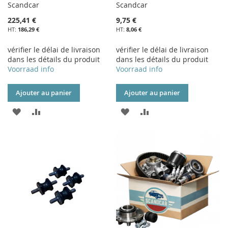
Scandcar
Scandcar
225,41 €
9,75 €
186,29 €
8,06 €
vérifier le délai de livraison
vérifier le délai de livraison
dans les détails du produit
dans les détails du produit
Voorraad info
Voorraad info
Ajouter au panier
Ajouter au panier
AJOUTER
AJOUTER
AJOUTER
AJOUTER
À
AU
À
AU
MA
COMPARATEUR
MA
COMPARATEUR
LISTE
LISTE
D’ENVIE
D’ENVIE