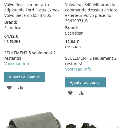
Volvo Rear camber arm
Volvo bus S40 V40 bras de
adjustable Ford Focus C-max
commande d'essieu arrière
Volvo piece no 65437305
extérieur Volvo piece no
30620971_B
Brand:
Scandcar
Brand:
Scandcar
64,12 €
12,84 €
52,99 €
10,61 €
SEULEMENT 5 seulement 2
restants!
SEULEMENT 2 seulement 2
Voorraad info
restants!
Voorraad info
Ajouter au panier
Ajouter au panier
AJOUTER
AJOUTER
AJOUTER
AJOUTER
À
AU
À
AU
MA
COMPARATEUR
MA
COMPARATEUR
LISTE
LISTE
D’ENVIE