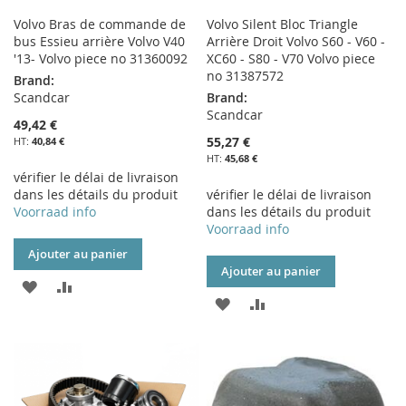
Volvo Bras de commande de
Volvo Silent Bloc Triangle
bus Essieu arrière Volvo V40
Arrière Droit Volvo S60 - V60 -
'13- Volvo piece no 31360092
XC60 - S80 - V70 Volvo piece
no 31387572
Brand:
Scandcar
Brand:
Scandcar
49,42 €
55,27 €
40,84 €
45,68 €
vérifier le délai de livraison
dans les détails du produit
vérifier le délai de livraison
Voorraad info
dans les détails du produit
Voorraad info
Ajouter au panier
Ajouter au panier
AJOUTER
AJOUTER
AJOUTER
AJOUTER
À
AU
À
AU
MA
COMPARATEUR
MA
COMPARATEUR
LISTE
LISTE