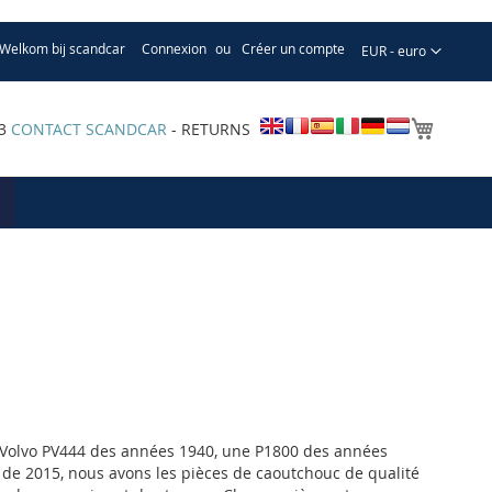
Welkom bij scandcar
Connexion
Créer un compte
Devise
EUR - euro
Mon pa
33
CONTACT SCANDCAR
- RETURNS
 Volvo PV444 des années 1940, une P1800 des années
de 2015, nous avons les pièces de caoutchouc de qualité