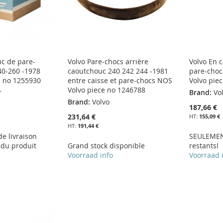
c de pare-
Volvo Pare-chocs arrière
Volvo En 
40-260 -1978
caoutchouc 240 242 244 -1981
pare-choc
e no 1255930
entre caisse et pare-chocs NOS
Volvo pie
Volvo piece no 1246788
r
Brand:
Vo
Brand:
Volvo
187,66 €
231,64 €
155,09 €
191,44 €
 de livraison
SEULEMEN
 du produit
Grand stock disponible
restants!
Voorraad info
Voorraad 