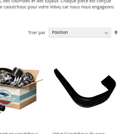
s, des courroies et des tuyaux. Chaque pièce est conçue
 de caoutchouc pour votre Volvo, car nous nous engageons
Par
Trier par
ordre
décrois
port en caoutchouc
Volvo Caoutchouc de pare-