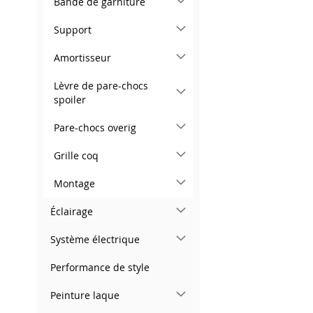
Bande de garniture
Ajouter au panier
AJOUTER
Support
À
AJOUTER
Amortisseur
MA
AU
Lèvre de pare-chocs
spoiler
LISTE
COMPARATEUR
D’ENVIE
Pare-chocs overig
Grille coq
Montage
Éclairage
Système électrique
Performance de style
Peinture laque