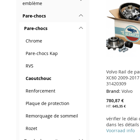
MA
AU
MA
AU
MA
AU
emblème
MA
AU
LISTE
COMPARATEUR
LISTE
COMPARATEUR
LISTE
COMPARATEUR
Pare-chocs
LISTE
COMPARATEUR
D’ENVIE
D’ENVIE
D’ENVIE
Pare-chocs
D’ENVIE
Chrome
Pare-chocs Kap
RVS
Volvo Rail de pa
XC60 2009-2017 
Caoutchouc
31420309
Renforcement
Brand:
Volvo
780,87 €
Plaque de protection
645,35 €
Remorquage de sommeil
vérifier le délai
dans les détails
Rozet
Voorraad info