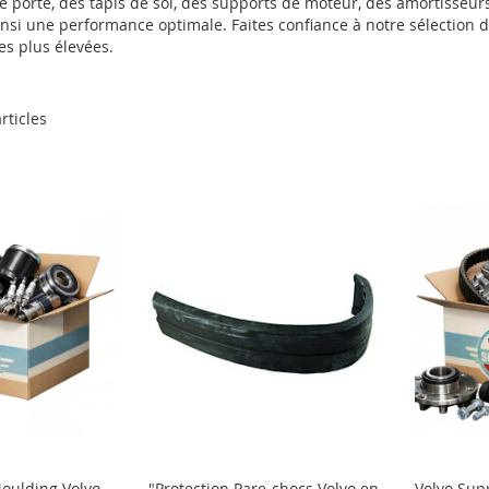
e porte, des tapis de sol, des supports de moteur, des amortisseur
ainsi une performance optimale. Faites confiance à notre sélection
es plus élevées.
rticles
oulding Volvo
"Protection Pare-chocs Volvo en
Volvo Sup