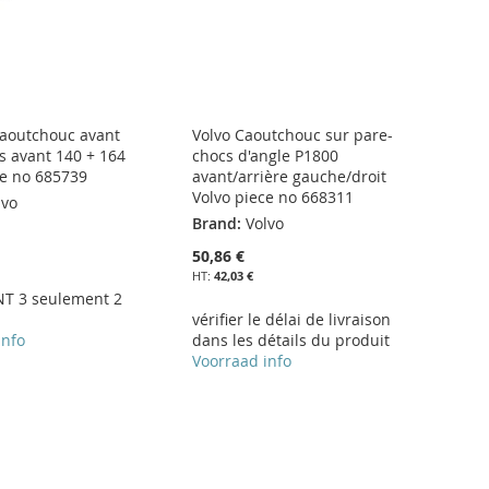
caoutchouc avant
Volvo Caoutchouc sur pare-
s avant 140 + 164
chocs d'angle P1800
ce no 685739
avant/arrière gauche/droit
Volvo piece no 668311
lvo
Brand:
Volvo
50,86 €
42,03 €
T 3 seulement 2
vérifier le délai de livraison
info
dans les détails du produit
Voorraad info