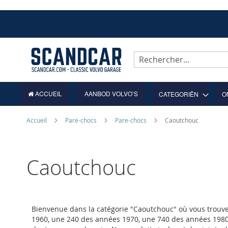
Allez
au
contenu
Rechercher
ACCUEIL
AANBOD VOLVO’S
CATEGORIËN
O
Accueil
Pare-chocs
Pare-chocs
Caoutchouc
Caoutchouc
Bienvenue dans la catégorie "Caoutchouc" où vous trouv
1960, une 240 des années 1970, une 740 des années 1980