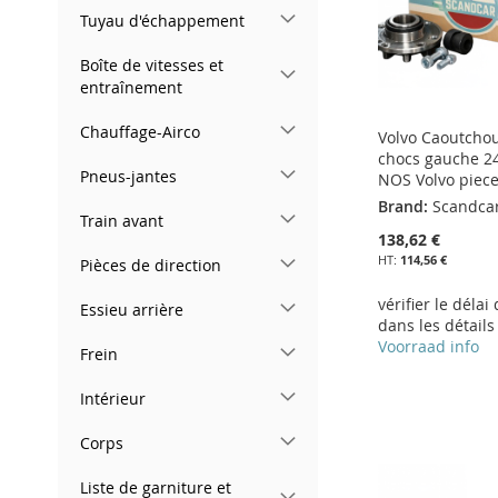
Tuyau d'échappement
Boîte de vitesses et
entraînement
Chauffage-Airco
Volvo Caoutchou
chocs gauche 2
Pneus-jantes
NOS Volvo piec
Brand:
Scandca
Train avant
138,62 €
114,56 €
Pièces de direction
vérifier le délai
Essieu arrière
dans les détails
Voorraad info
Frein
Ajouter au panier
Ajouter au panier
Ajouter au panier
Intérieur
Ajouter au panier
AJOUTER
AJOUTER
AJOUTER
Corps
AJOUTER
À
AJOUTER
À
AJOUTER
À
AJOUTER
À
AJOUTER
Liste de garniture et