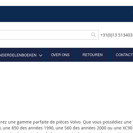
+31(0)13 51340
Rechercher
OVER ONS
RETOUREN
CONTACT
NDERDELENBOEKEN
erez une gamme parfaite de pièces Volvo. Que vous possédiez une
, une 850 des années 1990, une S60 des années 2000 ou une XC90 