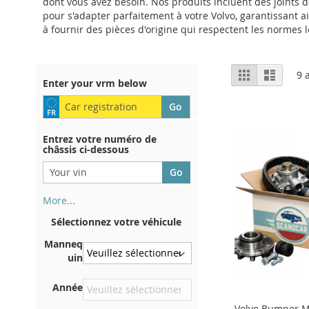
dont vous avez besoin. Nos produits incluent des joints d
pour s'adapter parfaitement à votre Volvo, garantissant 
à fournir des pièces d'origine qui respectent les normes l
Afficher
Grille
Liste
9
a
Enter your vrm below
en
Entrez votre numéro de
châssis ci-dessous
More...
Votre numéro de châssis figure
Sélectionnez votre véhicule
au dos de votre certificat
d'immatriculation. Et aussi
Manneq
dans la voiture
uin
Sur la plaque inférieure du
Année
siège avant droit
Volvo Bumper M