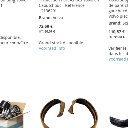
61
Caoutchouc - Référence
de pare-c
1213629"
gauche+dr
Volvo pie
Brand:
Volvo
Brand:
Sc
72,68 €
110,57 €
60,07 €
disponible,
91,38 €
pour connaître
Grand stock disponible
Voorraad info
vérifier le
dans les d
Voorraad 