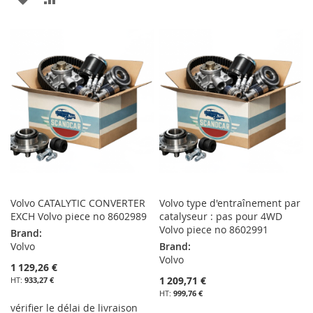
D’ENVIE
À
AU
MA
COMPARATEUR
LISTE
D’ENVIE
Volvo CATALYTIC CONVERTER
Volvo type d'entraînement par
EXCH Volvo piece no 8602989
catalyseur : pas pour 4WD
Volvo piece no 8602991
Brand:
Volvo
Brand:
Volvo
1 129,26 €
1 209,71 €
933,27 €
999,76 €
vérifier le délai de livraison