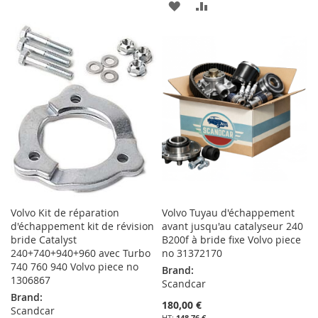
AJOUTER
AJOUTER
À
AU
À
AU
MA
COMPARATEUR
MA
COMPARATEUR
LISTE
LISTE
D’ENVIE
D’ENVIE
Volvo Kit de réparation
Volvo Tuyau d'échappement
d'échappement kit de révision
avant jusqu'au catalyseur 240
bride Catalyst
B200f à bride fixe Volvo piece
240+740+940+960 avec Turbo
no 31372170
740 760 940 Volvo piece no
Brand:
1306867
Scandcar
Brand:
180,00 €
Scandcar
148,76 €