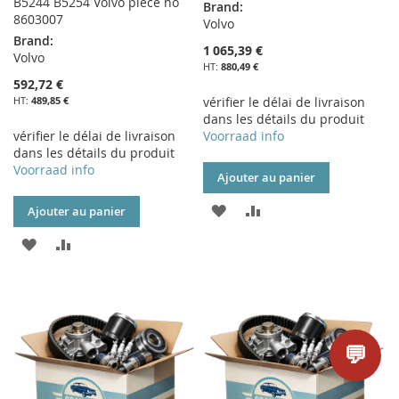
B5244 B5254 Volvo piece no
Brand:
8603007
Volvo
Brand:
1 065,39 €
Volvo
880,49 €
592,72 €
489,85 €
vérifier le délai de livraison
dans les détails du produit
vérifier le délai de livraison
Voorraad info
dans les détails du produit
Voorraad info
Ajouter au panier
AJOUTER
AJOUTER
Ajouter au panier
À
AU
AJOUTER
AJOUTER
MA
COMPARATEUR
À
AU
LISTE
MA
COMPARATEUR
D’ENVIE
LISTE
💬
D’ENVIE