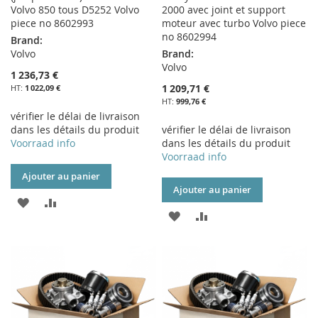
Volvo 850 tous D5252 Volvo
2000 avec joint et support
piece no 8602993
moteur avec turbo Volvo piece
no 8602994
Brand:
Volvo
Brand:
Volvo
1 236,73 €
1 209,71 €
1 022,09 €
999,76 €
vérifier le délai de livraison
dans les détails du produit
vérifier le délai de livraison
Voorraad info
dans les détails du produit
Voorraad info
Ajouter au panier
Ajouter au panier
AJOUTER
AJOUTER
AJOUTER
AJOUTER
À
AU
À
AU
MA
COMPARATEUR
MA
COMPARATEUR
LISTE
LISTE
D’ENVIE
D’ENVIE