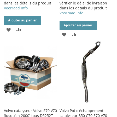
dans les détails du produit
vérifier le délai de livraison
Voorraad info
dans les détails du produit
Voorraad info
Ajouter au panier
Ajouter au panier
AJOUTER
AJOUTER
AJOUTER
AJOUTER
À
AU
À
AU
MA
COMPARATEUR
MA
COMPARATEUR
LISTE
LISTE
D’ENVIE
D’ENVIE
Volvo catalyseur Volvo S70 V70
Volvo Pot d'échappement
(jusqu'en 2000) tous D5252T
catalyseur 850 C70 S70 V70-