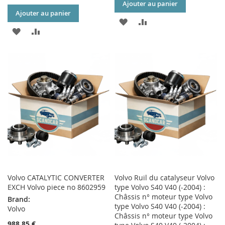
Ajouter au panier
Ajouter au panier
AJOUTER
AJOUTER
AJOUTER
AJOUTER
À
AU
À
AU
MA
COMPARATEUR
MA
COMPARATEUR
LISTE
LISTE
D’ENVIE
D’ENVIE
Volvo CATALYTIC CONVERTER
Volvo Ruil du catalyseur Volvo
EXCH Volvo piece no 8602959
type Volvo S40 V40 (-2004) :
Châssis n° moteur type Volvo
Brand:
type Volvo S40 V40 (-2004) :
Volvo
Châssis n° moteur type Volvo
988,85 €