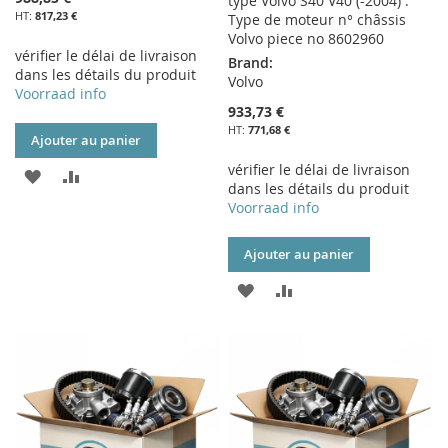
type Volvo S40 V40 (-2004) :
817,23 €
Type de moteur n° châssis
Volvo piece no 8602960
vérifier le délai de livraison
Brand:
dans les détails du produit
Volvo
Voorraad info
933,73 €
771,68 €
Ajouter au panier
vérifier le délai de livraison
AJOUTER
AJOUTER
dans les détails du produit
Voorraad info
À
AU
MA
COMPARATEUR
Ajouter au panier
LISTE
AJOUTER
AJOUTER
D’ENVIE
À
AU
MA
COMPARATEUR
LISTE
D’ENVIE