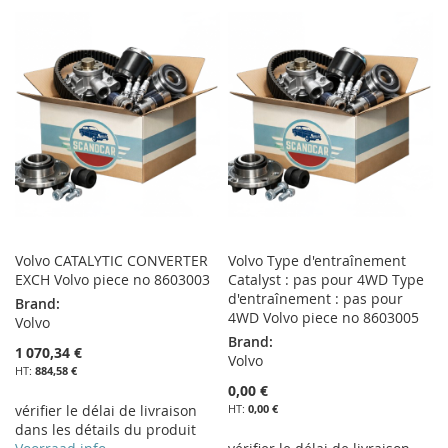
À
AU
À
AU
MA
COMPARATEUR
MA
COMPARATEUR
LISTE
LISTE
D’ENVIE
D’ENVIE
Volvo CATALYTIC CONVERTER
Volvo Type d'entraînement
EXCH Volvo piece no 8603003
Catalyst : pas pour 4WD Type
d'entraînement : pas pour
Brand:
4WD Volvo piece no 8603005
Volvo
Brand:
1 070,34 €
Volvo
884,58 €
0,00 €
vérifier le délai de livraison
0,00 €
dans les détails du produit