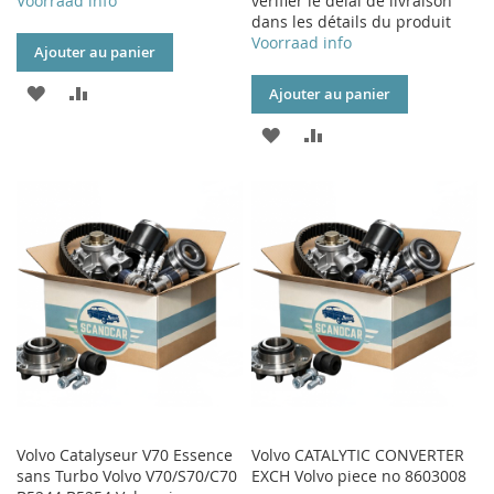
Voorraad info
vérifier le délai de livraison
dans les détails du produit
Voorraad info
Ajouter au panier
AJOUTER
AJOUTER
Ajouter au panier
À
AU
AJOUTER
AJOUTER
MA
COMPARATEUR
À
AU
LISTE
MA
COMPARATEUR
D’ENVIE
LISTE
D’ENVIE
Volvo Catalyseur V70 Essence
Volvo CATALYTIC CONVERTER
sans Turbo Volvo V70/S70/C70
EXCH Volvo piece no 8603008