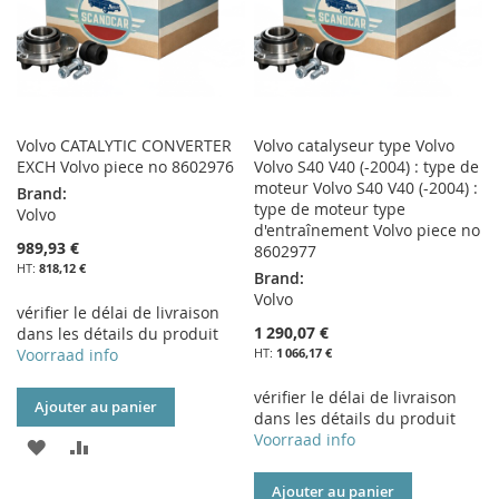
Volvo CATALYTIC CONVERTER
Volvo catalyseur type Volvo
EXCH Volvo piece no 8602976
Volvo S40 V40 (-2004) : type de
moteur Volvo S40 V40 (-2004) :
Brand:
type de moteur type
Volvo
d'entraînement Volvo piece no
989,93 €
8602977
818,12 €
Brand:
Volvo
vérifier le délai de livraison
1 290,07 €
dans les détails du produit
Voorraad info
1 066,17 €
vérifier le délai de livraison
Ajouter au panier
dans les détails du produit
Voorraad info
AJOUTER
AJOUTER
À
AU
Ajouter au panier