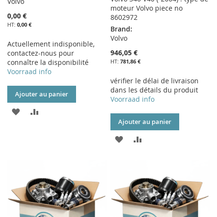
Volvo
moteur Volvo piece no
0,00 €
8602972
0,00 €
Brand:
Volvo
Actuellement indisponible,
946,05 €
contactez-nous pour
connaître la disponibilité
781,86 €
Voorraad info
vérifier le délai de livraison
dans les détails du produit
Ajouter au panier
Voorraad info
AJOUTER
AJOUTER
Ajouter au panier
À
AU
AJOUTER
AJOUTER
MA
COMPARATEUR
À
AU
LISTE
MA
COMPARATEUR
D’ENVIE
LISTE
D’ENVIE