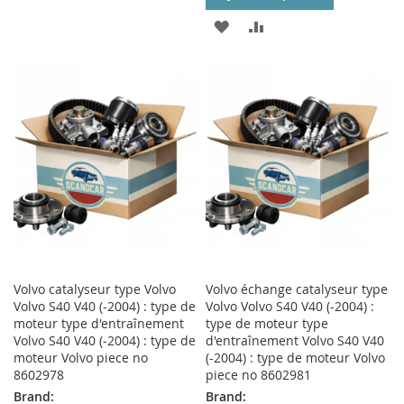
MA
COMPARATEUR
AJOUTER
AJOUTER
LISTE
À
AU
D’ENVIE
MA
COMPARATEUR
LISTE
D’ENVIE
Volvo catalyseur type Volvo
Volvo échange catalyseur type
Volvo S40 V40 (-2004) : type de
Volvo Volvo S40 V40 (-2004) :
moteur type d'entraînement
type de moteur type
Volvo S40 V40 (-2004) : type de
d'entraînement Volvo S40 V40
moteur Volvo piece no
(-2004) : type de moteur Volvo
8602978
piece no 8602981
Brand:
Brand: