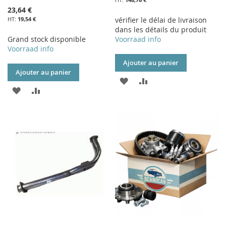
23,64 €
19,54 €
vérifier le délai de livraison
dans les détails du produit
Grand stock disponible
Voorraad info
Voorraad info
Ajouter au panier
Ajouter au panier
AJOUTER
AJOUTER
AJOUTER
AJOUTER
À
AU
À
AU
MA
COMPARATEUR
MA
COMPARATEUR
LISTE
LISTE
D’ENVIE
D’ENVIE