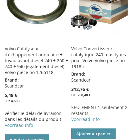
D’ENVIE
D’ENVIE
Volvo Catalyseur
Volvo Convertisseur
d'échappement annulaire +
catalytique 240 tous types
tuyau avant diesel 240 + 260 +
pour Volvo Volvo piece no
740 + 940 (également diesel)
19185
Volvo piece no 1266118
Brand:
Brand:
Scandcar
Scandcar
312,76 €
5,48 €
258,48 €
4,53 €
SEULEMENT 1 seulement 2
vérifier le délai de livraison
restants!
dans les détails du produit
Voorraad info
Voorraad info
Ajouter au panier
Ajouter au panier