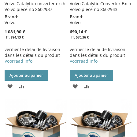
Volvo Catalytic converter exch
Volvo Catalytic Converter Exch
Volvo piece no 8602937
Volvo piece no 8602943
Brand:
Brand:
Volvo
Volvo
1 081,90 €
690,14 €
894,13 €
570,36 €
vérifier le délai de livraison
vérifier le délai de livraison
dans les détails du produit
dans les détails du produit
Voorraad info
Voorraad info
Ajouter au panier
Ajouter au panier
AJOUTER
AJOUTER
AJOUTER
AJOUTER
À
AU
À
AU
MA
COMPARATEUR
MA
COMPARATEUR
LISTE
LISTE
D’ENVIE
D’ENVIE