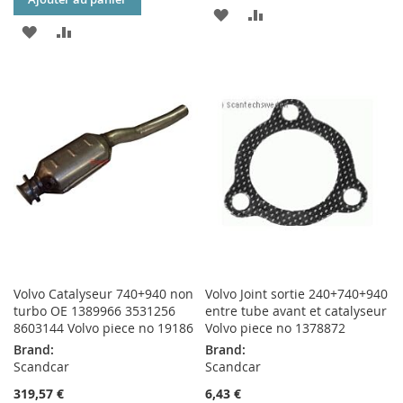
AJOUTER
AJOUTER
AJOUTER
AJOUTER
À
AU
À
AU
MA
COMPARATEUR
MA
COMPARATEUR
LISTE
LISTE
D’ENVIE
D’ENVIE
Volvo Catalyseur 740+940 non
Volvo Joint sortie 240+740+940
turbo OE 1389966 3531256
entre tube avant et catalyseur
8603144 Volvo piece no 19186
Volvo piece no 1378872
Brand:
Brand:
Scandcar
Scandcar
319,57 €
6,43 €