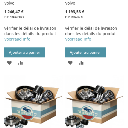
Volvo
Volvo
1 246,47 €
1 193,53 €
1 030,14 €
986,39 €
vérifier le délai de livraison
vérifier le délai de livraison
dans les détails du produit
dans les détails du produit
Voorraad info
Voorraad info
Ajouter au panier
Ajouter au panier
AJOUTER
AJOUTER
AJOUTER
AJOUTER
À
AU
À
AU
MA
COMPARATEUR
MA
COMPARATEUR
LISTE
LISTE
D’ENVIE
D’ENVIE