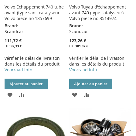
Volvo Echappement 740 tube
Volvo Tuyau d'échappement
avant (type sans catalyseur
avant 740 (type catalyseur)
Volvo piece no 1357699
Volvo piece no 3514974
Brand:
Brand:
Scandcar
Scandcar
111,72 €
123,26 €
92,33 €
101,87 €
vérifier le délai de livraison
vérifier le délai de livraison
dans les détails du produit
dans les détails du produit
Voorraad info
Voorraad info
Ajouter au panier
Ajouter au panier
AJOUTER
AJOUTER
AJOUTER
AJOUTER
À
AU
À
AU
MA
COMPARATEUR
MA
COMPARATEUR
LISTE
LISTE