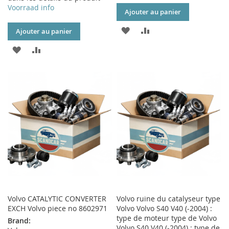
Voorraad info
Ajouter au panier
AJOUTER
AJOUTER
Ajouter au panier
À
AU
AJOUTER
AJOUTER
MA
COMPARATEUR
À
AU
LISTE
MA
COMPARATEUR
D’ENVIE
LISTE
D’ENVIE
Volvo CATALYTIC CONVERTER
Volvo ruine du catalyseur type
EXCH Volvo piece no 8602971
Volvo Volvo S40 V40 (-2004) :
type de moteur type de Volvo
Brand:
Volvo S40 V40 (-2004) : type de