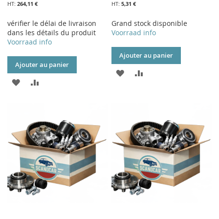
264,11 €
5,31 €
vérifier le délai de livraison
Grand stock disponible
dans les détails du produit
Voorraad info
Voorraad info
Ajouter au panier
Ajouter au panier
AJOUTER
AJOUTER
AJOUTER
AJOUTER
À
AU
À
AU
MA
COMPARATEUR
MA
COMPARATEUR
LISTE
LISTE
D’ENVIE
D’ENVIE