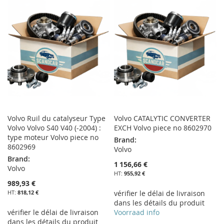
LISTE
MA
COMPARATEUR
D’ENVIE
LISTE
D’ENVIE
Volvo Ruil du catalyseur Type
Volvo CATALYTIC CONVERTER
Volvo Volvo S40 V40 (-2004) :
EXCH Volvo piece no 8602970
type moteur Volvo piece no
Brand:
8602969
Volvo
Brand:
1 156,66 €
Volvo
955,92 €
989,93 €
818,12 €
vérifier le délai de livraison
dans les détails du produit
vérifier le délai de livraison
Voorraad info
dans les détails du produit