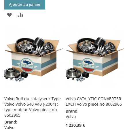
Ajouter au panier
MA
COMPARATEUR
AJOUTER
AJOUTER
LISTE
À
AU
D’ENVIE
MA
COMPARATEUR
LISTE
D’ENVIE
Volvo Ruil du catalyseur Type
Volvo CATALYTIC CONVERTER
Volvo Volvo S40 V40 (-2004) :
EXCH Volvo piece no 8602966
type moteur Volvo piece no
Brand:
8602965
Volvo
Brand:
1 230,39 €
Volvo