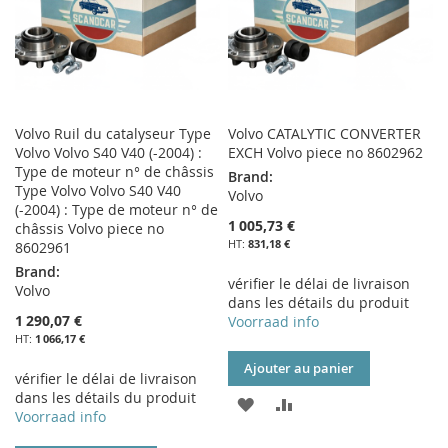
Volvo Ruil du catalyseur Type
Volvo CATALYTIC CONVERTER
Volvo Volvo S40 V40 (-2004) :
EXCH Volvo piece no 8602962
Type de moteur n° de châssis
Brand:
Type Volvo Volvo S40 V40
Volvo
(-2004) : Type de moteur n° de
1 005,73 €
châssis Volvo piece no
831,18 €
8602961
Brand:
vérifier le délai de livraison
Volvo
dans les détails du produit
1 290,07 €
Voorraad info
1 066,17 €
Ajouter au panier
vérifier le délai de livraison
dans les détails du produit
AJOUTER
AJOUTER
Voorraad info
À
AU