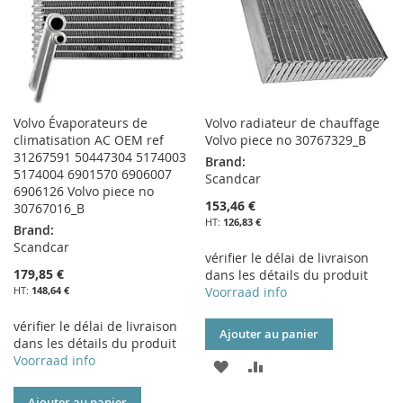
Volvo Évaporateurs de
Volvo radiateur de chauffage
climatisation AC OEM ref
Volvo piece no 30767329_B
31267591 50447304 5174003
Brand:
5174004 6901570 6906007
Scandcar
6906126 Volvo piece no
153,46 €
30767016_B
126,83 €
Brand:
Scandcar
vérifier le délai de livraison
179,85 €
dans les détails du produit
148,64 €
Voorraad info
vérifier le délai de livraison
Ajouter au panier
dans les détails du produit
Voorraad info
AJOUTER
AJOUTER
À
AU
Ajouter au panier