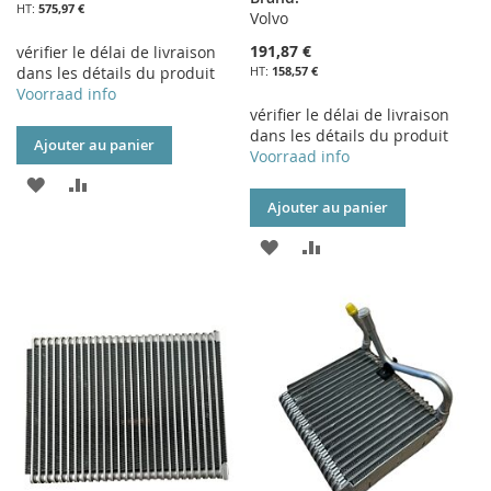
575,97 €
Volvo
191,87 €
vérifier le délai de livraison
dans les détails du produit
158,57 €
Voorraad info
vérifier le délai de livraison
dans les détails du produit
Ajouter au panier
Voorraad info
AJOUTER
AJOUTER
Ajouter au panier
À
AU
AJOUTER
AJOUTER
MA
COMPARATEUR
À
AU
LISTE
MA
COMPARATEUR
D’ENVIE
LISTE
D’ENVIE