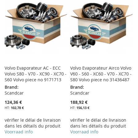
LISTE
LISTE
D’ENVIE
D’ENVIE
Volvo Evaporateur AC - ECC
Volvo Evaporateur Airco Volvo
Volvo S80 - V70 - XC90 - XC70 -
V60 - S60 - XC60 - V70 - XC70 -
S60 Volvo piece no 9171713
S80 Volvo piece no 31436487
Brand:
Brand:
Scandcar
Scandcar
124,36 €
188,92 €
102,78 €
156,13 €
vérifier le délai de livraison
vérifier le délai de livraison
dans les détails du produit
dans les détails du produit
Voorraad info
Voorraad info