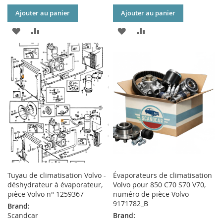
Ajouter au panier
Ajouter au panier
AJOUTER
AJOUTER
AJOUTER
AJOUTER
À
AU
À
AU
MA
COMPARATEUR
MA
COMPARATEUR
LISTE
LISTE
D’ENVIE
D’ENVIE
Tuyau de climatisation Volvo -
Évaporateurs de climatisation
déshydrateur à évaporateur,
Volvo pour 850 C70 S70 V70,
pièce Volvo n° 1259367
numéro de pièce Volvo
9171782_B
Brand:
Scandcar
Brand: