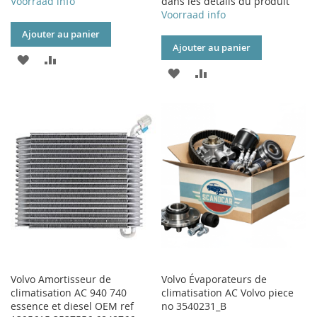
Voorraad info
dans les détails du produit
Voorraad info
Ajouter au panier
Ajouter au panier
AJOUTER
AJOUTER
AJOUTER
AJOUTER
À
AU
À
AU
MA
COMPARATEUR
MA
COMPARATEUR
LISTE
LISTE
D’ENVIE
D’ENVIE
Volvo Amortisseur de
Volvo Évaporateurs de
climatisation AC 940 740
climatisation AC Volvo piece
essence et diesel OEM ref
no 3540231_B