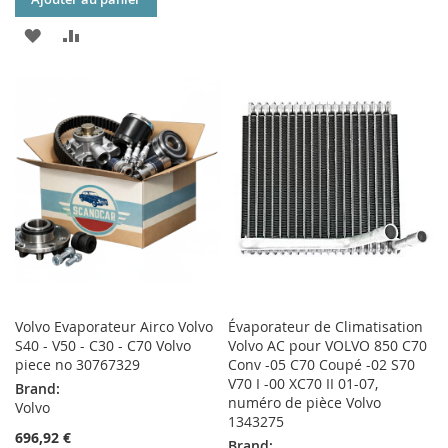
MA
COMPARATEUR
AJOUTER
AJOUTER
LISTE
À
AU
D’ENVIE
MA
COMPARATEUR
LISTE
D’ENVIE
Volvo Evaporateur Airco Volvo
Évaporateur de Climatisation
S40 - V50 - C30 - C70 Volvo
Volvo AC pour VOLVO 850 C70
piece no 30767329
Conv -05 C70 Coupé -02 S70
V70 I -00 XC70 II 01-07,
Brand:
numéro de pièce Volvo
Volvo
1343275
696,92 €
Brand: