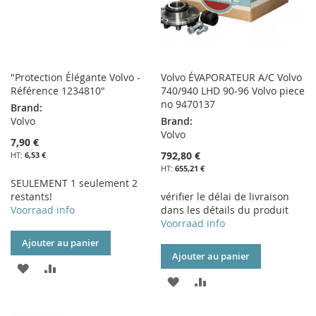
"Protection Élégante Volvo -
Volvo ÉVAPORATEUR A/C Volvo
Référence 1234810"
740/940 LHD 90-96 Volvo piece
no 9470137
Brand:
Volvo
Brand:
Volvo
7,90 €
792,80 €
6,53 €
655,21 €
SEULEMENT 1 seulement 2
restants!
vérifier le délai de livraison
Voorraad info
dans les détails du produit
Voorraad info
Ajouter au panier
Ajouter au panier
AJOUTER
AJOUTER
AJOUTER
AJOUTER
À
AU
À
AU