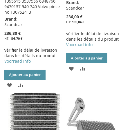
1395615 3537556 6848766
Brand:
9470137 940 740 Volvo piece
Scandcar
no 1307524_B
236,00 €
Brand:
195,04 €
Scandcar
236,80 €
vérifier le délai de livraison
195,70 €
dans les détails du produit
Voorraad info
vérifier le délai de livraison
dans les détails du produit
Ajouter au panier
Voorraad info
AJOUTER
AJOUTER
Ajouter au panier
À
AU
AJOUTER
AJOUTER
MA
COMPARATEUR
À
AU
LISTE
MA
COMPARATEUR
D’ENVIE
LISTE
D’ENVIE