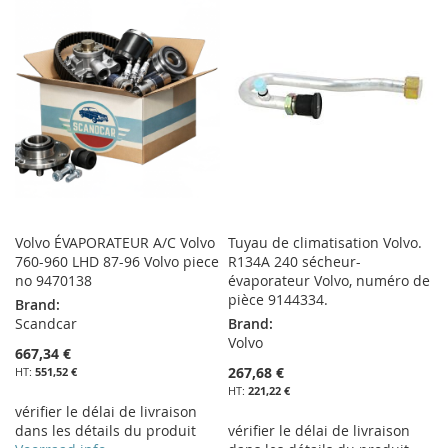
MA
COMPARATEUR
MA
COMPARATEUR
LISTE
LISTE
D’ENVIE
D’ENVIE
Volvo ÉVAPORATEUR A/C Volvo
Tuyau de climatisation Volvo.
760-960 LHD 87-96 Volvo piece
R134A 240 sécheur-
no 9470138
évaporateur Volvo, numéro de
pièce 9144334.
Brand:
Scandcar
Brand:
Volvo
667,34 €
267,68 €
551,52 €
221,22 €
vérifier le délai de livraison
dans les détails du produit
vérifier le délai de livraison