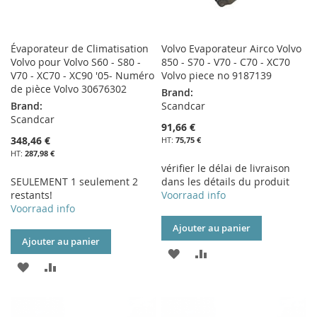
Évaporateur de Climatisation
Volvo Evaporateur Airco Volvo
Volvo pour Volvo S60 - S80 -
850 - S70 - V70 - C70 - XC70
V70 - XC70 - XC90 '05- Numéro
Volvo piece no 9187139
de pièce Volvo 30676302
Brand:
Brand:
Scandcar
Scandcar
91,66 €
348,46 €
75,75 €
287,98 €
vérifier le délai de livraison
SEULEMENT 1 seulement 2
dans les détails du produit
restants!
Voorraad info
Voorraad info
Ajouter au panier
Ajouter au panier
AJOUTER
AJOUTER
AJOUTER
AJOUTER
À
AU
À
AU
MA
COMPARATEUR
MA
COMPARATEUR