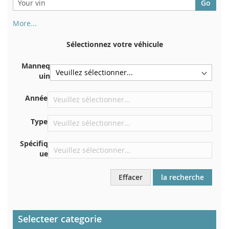
More...
Votre numéro de châssis figure au dos de votre certificat
d'immatriculation. Et aussi dans la voiture
Sélectionnez votre véhicule
Sur la plaque inférieure du siège avant droit
Manneq
Centrer contre la cloison sous le capot
uin
Directement dans le compartiment moteur
Année
Près du pare-brise, sur le tableau de bord
Dans le montant de porte arrière droit
Type
Spécifiq
ue
Effacer
la recherche
Selecteer categorie