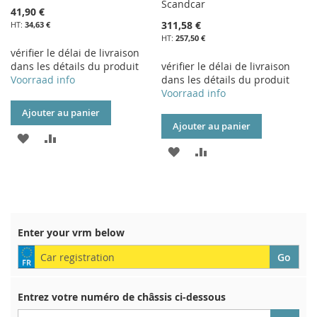
Scandcar
41,90 €
311,58 €
34,63 €
257,50 €
vérifier le délai de livraison
dans les détails du produit
vérifier le délai de livraison
Voorraad info
dans les détails du produit
Voorraad info
Ajouter au panier
Ajouter au panier
AJOUTER
AJOUTER
AJOUTER
AJOUTER
À
AU
À
AU
MA
COMPARATEUR
MA
COMPARATEUR
LISTE
LISTE
Enter your vrm below
D’ENVIE
D’ENVIE
Entrez votre numéro de châssis ci-dessous