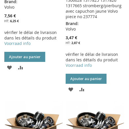
1306628 1317825 1317826
Brand:
1317665 stromberg/pierburg
Volvo
avec capuchon jaune Volvo
7,56 €
piece no 237774
6,25 €
Brand:
Volvo
vérifier le délai de livraison
3,47 €
dans les détails du produit
Voorraad info
2,87 €
vérifier le délai de livraison
Ajouter au panier
dans les détails du produit
Voorraad info
AJOUTER
AJOUTER
À
AU
Ajouter au panier
MA
COMPARATEUR
AJOUTER
AJOUTER
LISTE
À
AU
D’ENVIE
MA
COMPARATEUR
LISTE
D’ENVIE