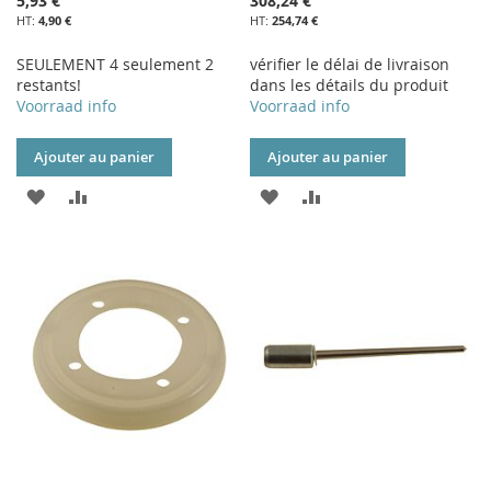
5,93 €
308,24 €
4,90 €
254,74 €
SEULEMENT 4 seulement 2
vérifier le délai de livraison
restants!
dans les détails du produit
Voorraad info
Voorraad info
Ajouter au panier
Ajouter au panier
AJOUTER
AJOUTER
AJOUTER
AJOUTER
À
AU
À
AU
MA
COMPARATEUR
MA
COMPARATEUR
LISTE
LISTE
D’ENVIE
D’ENVIE