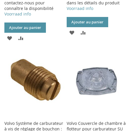
contactez-nous pour
dans les détails du produit
connaître la disponibilité
Voorraad info
Voorraad info
Ajouter au panier
Ajouter au panier
AJOUTER
AJOUTER
AJOUTER
AJOUTER
À
AU
À
AU
MA
COMPARATEUR
MA
COMPARATEUR
LISTE
LISTE
D’ENVIE
D’ENVIE
Volvo Système de carburateur
Volvo Couvercle de chambre à
à vis de réglage de bouchon :
flotteur pour carburateur SU