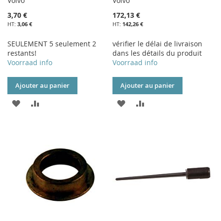
Volvo
Volvo
3,70 €
172,13 €
3,06 €
142,26 €
SEULEMENT 5 seulement 2
vérifier le délai de livraison
restants!
dans les détails du produit
Voorraad info
Voorraad info
Ajouter au panier
Ajouter au panier
AJOUTER
AJOUTER
AJOUTER
AJOUTER
À
AU
À
AU
MA
COMPARATEUR
MA
COMPARATEUR
LISTE
LISTE
D’ENVIE
D’ENVIE