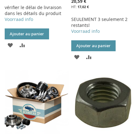
20,59 €
vérifier le délai de livraison
17,02 €
dans les détails du produit
Voorraad info
SEULEMENT 3 seulement 2
restants!
Voorraad info
Ajouter au panier
AJOUTER
AJOUTER
Ajouter au panier
À
AU
AJOUTER
AJOUTER
MA
COMPARATEUR
À
AU
LISTE
MA
COMPARATEUR
D’ENVIE
LISTE
D’ENVIE