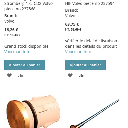
Stromberg 175 CD2 Volvo
HIF Volvo piece no 237594
piece no 237568
Brand:
Brand:
Volvo
Volvo
63,75 €
16,26 €
52,69 €
13,44 €
vérifier le délai de livraison
Grand stock disponible
dans les détails du produit
Voorraad info
Voorraad info
Ajouter au panier
Ajouter au panier
AJOUTER
AJOUTER
AJOUTER
AJOUTER
À
AU
À
AU
MA
COMPARATEUR
MA
COMPARATEUR
LISTE
LISTE
D’ENVIE
D’ENVIE