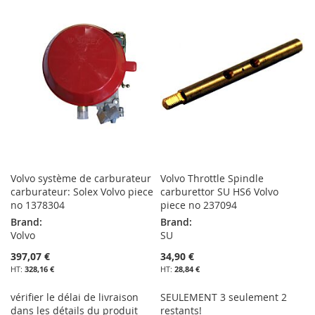
MA
COMPARATEUR
MA
COMPARATEUR
LISTE
LISTE
D’ENVIE
D’ENVIE
Volvo système de carburateur
Volvo Throttle Spindle
carburateur: Solex Volvo piece
carburettor SU HS6 Volvo
no 1378304
piece no 237094
Brand:
Brand:
Volvo
SU
397,07 €
34,90 €
328,16 €
28,84 €
vérifier le délai de livraison
SEULEMENT 3 seulement 2
dans les détails du produit
restants!