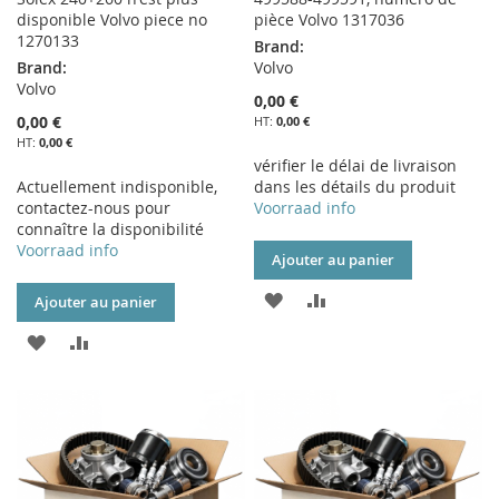
disponible Volvo piece no
pièce Volvo 1317036
1270133
Brand:
Brand:
Volvo
Volvo
0,00 €
0,00 €
0,00 €
0,00 €
vérifier le délai de livraison
Actuellement indisponible,
dans les détails du produit
contactez-nous pour
Voorraad info
connaître la disponibilité
Voorraad info
Ajouter au panier
AJOUTER
AJOUTER
Ajouter au panier
À
AU
AJOUTER
AJOUTER
MA
COMPARATEUR
À
AU
LISTE
MA
COMPARATEUR
D’ENVIE
LISTE
D’ENVIE