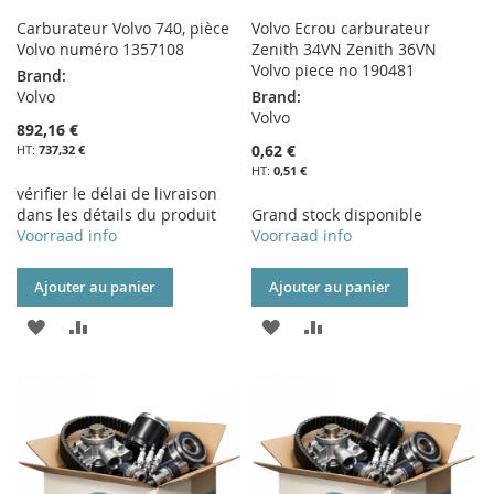
Carburateur Volvo 740, pièce
Volvo Ecrou carburateur
Volvo numéro 1357108
Zenith 34VN Zenith 36VN
Volvo piece no 190481
Brand:
Volvo
Brand:
Volvo
892,16 €
0,62 €
737,32 €
0,51 €
vérifier le délai de livraison
dans les détails du produit
Grand stock disponible
Voorraad info
Voorraad info
Ajouter au panier
Ajouter au panier
AJOUTER
AJOUTER
AJOUTER
AJOUTER
À
AU
À
AU
MA
COMPARATEUR
MA
COMPARATEUR
LISTE
LISTE
D’ENVIE
D’ENVIE