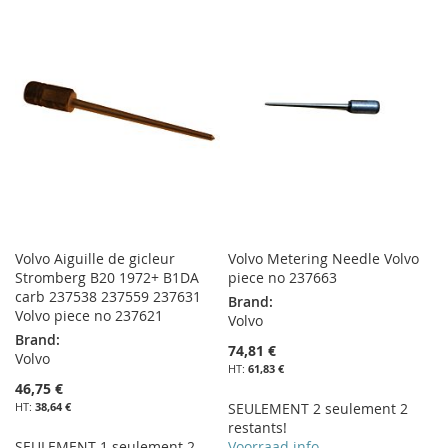
À
AU
LISTE
MA
COMPARATEUR
D’ENVIE
LISTE
D’ENVIE
Volvo Aiguille de gicleur
Volvo Metering Needle Volvo
Stromberg B20 1972+ B1DA
piece no 237663
carb 237538 237559 237631
Brand:
Volvo piece no 237621
Volvo
Brand:
74,81 €
Volvo
61,83 €
46,75 €
38,64 €
SEULEMENT 2 seulement 2
restants!
SEULEMENT 1 seulement 2
Voorraad info