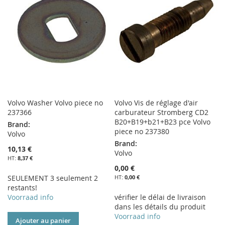
D’ENVIE
LISTE
D’ENVIE
Volvo Washer Volvo piece no
Volvo Vis de réglage d'air
237366
carburateur Stromberg CD2
B20+B19+b21+B23 pce Volvo
Brand:
piece no 237380
Volvo
Brand:
10,13 €
Volvo
8,37 €
0,00 €
SEULEMENT 3 seulement 2
0,00 €
restants!
Voorraad info
vérifier le délai de livraison
dans les détails du produit
Voorraad info
Ajouter au panier