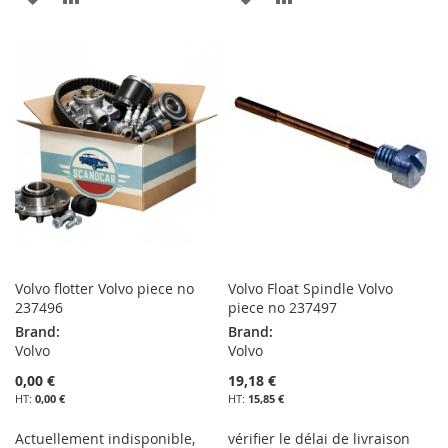
À
AU
À
AU
MA
COMPARATEUR
MA
COMPARATEUR
LISTE
LISTE
D’ENVIE
D’ENVIE
Volvo flotter Volvo piece no
Volvo Float Spindle Volvo
237496
piece no 237497
Brand:
Brand:
Volvo
Volvo
0,00 €
19,18 €
0,00 €
15,85 €
Actuellement indisponible,
vérifier le délai de livraison