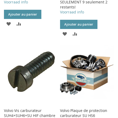
Voorraad info
SEULEMENT 9 seulement 2
restants!
Voorraad info
Ajouter au panier
AJOUTER
AJOUTER
Ajouter au panier
À
AU
AJOUTER
AJOUTER
MA
COMPARATEUR
À
AU
LISTE
MA
COMPARATEUR
D’ENVIE
LISTE
D’ENVIE
Volvo Vis carburateur
Volvo Plaque de protection
SUH4+SUH6+SU HIF chambre
carburateur SU HS6