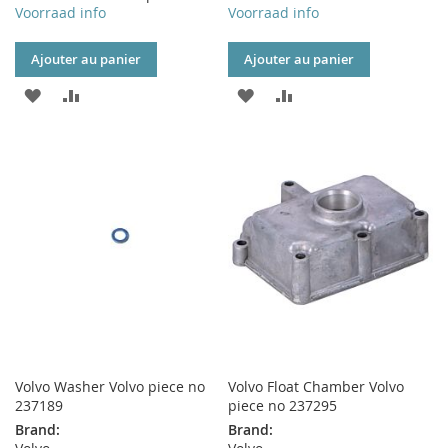
Voorraad info
Voorraad info
Ajouter au panier
Ajouter au panier
AJOUTER
AJOUTER
AJOUTER
AJOUTER
À
AU
À
AU
MA
COMPARATEUR
MA
COMPARATEUR
LISTE
LISTE
D’ENVIE
D’ENVIE
Volvo Washer Volvo piece no
Volvo Float Chamber Volvo
237189
piece no 237295
Brand:
Brand: