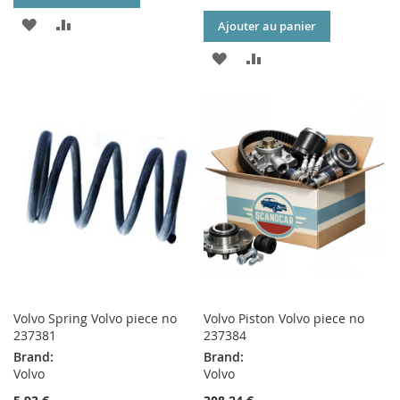
AJOUTER
AJOUTER
Ajouter au panier
À
AU
AJOUTER
AJOUTER
MA
COMPARATEUR
À
AU
LISTE
MA
COMPARATEUR
D’ENVIE
LISTE
D’ENVIE
Volvo Spring Volvo piece no
Volvo Piston Volvo piece no
237381
237384
Brand:
Brand:
Volvo
Volvo