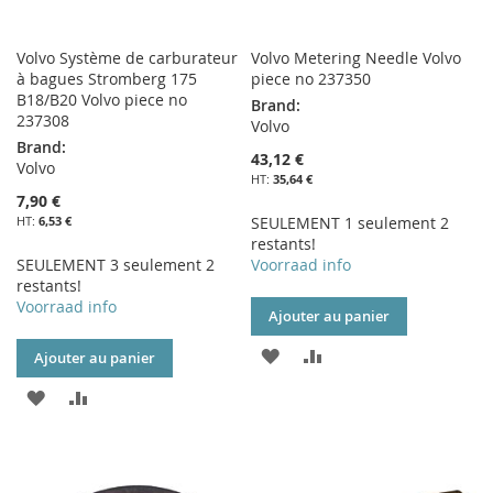
Volvo Système de carburateur
Volvo Metering Needle Volvo
à bagues Stromberg 175
piece no 237350
B18/B20 Volvo piece no
Brand:
237308
Volvo
Brand:
43,12 €
Volvo
35,64 €
7,90 €
6,53 €
SEULEMENT 1 seulement 2
restants!
SEULEMENT 3 seulement 2
Voorraad info
restants!
Voorraad info
Ajouter au panier
AJOUTER
AJOUTER
Ajouter au panier
À
AU
AJOUTER
AJOUTER
MA
COMPARATEUR
À
AU
LISTE
MA
COMPARATEUR