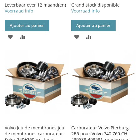
Leverbaar over 12 maand(en)
Grand stock disponible
Voorraad info
Voorraad info
Ajouter au panier
Ajouter au panier
AJOUTER
AJOUTER
AJOUTER
AJOUTER
À
AU
À
AU
MA
COMPARATEUR
MA
COMPARATEUR
LISTE
LISTE
D’ENVIE
D’ENVIE
Volvo Jeu de membranes jeu
Carburateur Volvo Pierburg
de membranes carburateur
2B5 pour Volvo 740 760 CH
Solex 240+260 n'est plus
499588-499591, numéro de