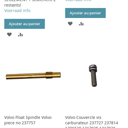
restants!
Voorraad info
Ajouter au panier
AJOUTER
AJOUTER
Ajouter au panier
À
AU
AJOUTER
AJOUTER
MA
COMPARATEUR
À
AU
LISTE
MA
COMPARATEUR
D’ENVIE
LISTE
D’ENVIE
Volvo Float Spindle Volvo
Volvo Couvercle vis
piece no 237757
carburateur 237727 237814