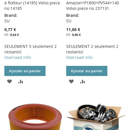
à flotteur (14185) Volvo piece
Amazon+P1800+PV544+140
no 14185
Volvo piece no 237131
Brand:
Brand:
SU
SU
0,77 €
11,86 €
0,64 €
9,80 €
SEULEMENT 5 seulement 2
SEULEMENT 2 seulement 2
restants!
restants!
Voorraad info
Voorraad info
Ajouter au panier
Ajouter au panier
AJOUTER
AJOUTER
AJOUTER
AJOUTER
À
AU
À
AU
MA
COMPARATEUR
MA
COMPARATEUR
LISTE
LISTE
D’ENVIE
D’ENVIE