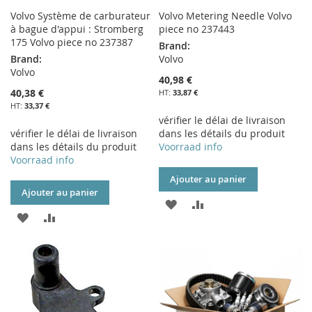
Volvo Système de carburateur
Volvo Metering Needle Volvo
à bague d'appui : Stromberg
piece no 237443
175 Volvo piece no 237387
Brand:
Brand:
Volvo
Volvo
40,98 €
40,38 €
33,87 €
33,37 €
vérifier le délai de livraison
vérifier le délai de livraison
dans les détails du produit
dans les détails du produit
Voorraad info
Voorraad info
Ajouter au panier
Ajouter au panier
AJOUTER
AJOUTER
AJOUTER
AJOUTER
À
AU
À
AU
MA
COMPARATEUR
MA
COMPARATEUR
LISTE
LISTE
D’ENVIE