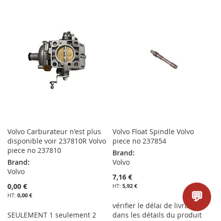
À
AU
À
AU
MA
COMPARATEUR
MA
COMPARATEUR
LISTE
LISTE
D’ENVIE
D’ENVIE
Volvo Carburateur n'est plus
Volvo Float Spindle Volvo
disponible voir 237810R Volvo
piece no 237854
piece no 237810
Brand:
Brand:
Volvo
Volvo
7,16 €
0,00 €
5,92 €
💬
0,00 €
vérifier le délai de livraison
SEULEMENT 1 seulement 2
dans les détails du produit