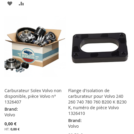
AJOUTER
AJOUTER
À
AU
À
AU
MA
COMPARATEUR
MA
COMPARATEUR
LISTE
LISTE
D’ENVIE
D’ENVIE
Carburateur Solex Volvo non
Flange d'isolation de
disponible, pièce Volvo n°
carburateur pour Volvo 240
1326407
260 740 780 760 B200 K B230
K, numéro de pièce Volvo
Brand:
1326410
Volvo
Brand:
0,00 €
Volvo
0,00 €