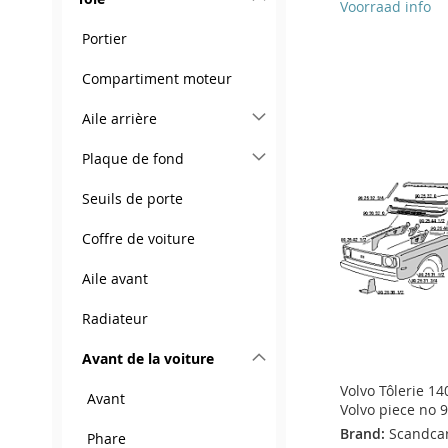
Voorraad info
Portier
Ajouter au panier
Ajouter au panier
AJOUTER
Compartiment moteur
Ajouter au panier
Ajouter au panier
AJOUTER
À
AJOUTER
AJOUTER
AJOUTER
Aile arrière
À
AJOUTER
MA
AU
À
AJOUTER
À
AJOUTER
Plaque de fond
MA
AU
LISTE
COMPARATEUR
MA
AU
MA
AU
Seuils de porte
LISTE
COMPARATEUR
D’ENVIE
LISTE
COMPARATEUR
LISTE
COMPARATEUR
D’ENVIE
Coffre de voiture
D’ENVIE
D’ENVIE
Aile avant
Radiateur
Avant de la voiture
Volvo Tôlerie 14
Avant
Volvo piece no 
Brand:
Scandca
Phare