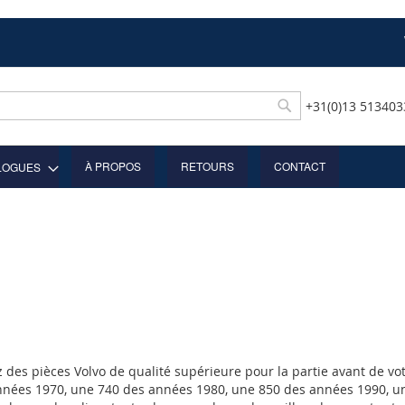
+31(0)13 51340
Rechercher
À PROPOS
RETOURS
CONTACT
LOGUES
 des pièces Volvo de qualité supérieure pour la partie avant de v
nnées 1970, une 740 des années 1980, une 850 des années 1990, u