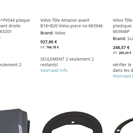
44+PV544 plaque
Volvo Tôle Amazon avant
Volvo Tôl
vant droite
B18+B20 Volvo piece no 663946
plastique
663201
663946P
Brand:
Volvo
r
Brand:
Sc
927,80 €
248,57 €
766,78 €
205,43 €
SEULEMENT 2 seulement 2
eulement 2
restants!
vérifier le
Voorraad info
dans les d
Voorraad 