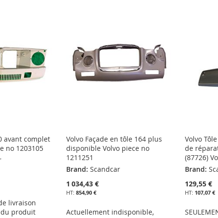
40 avant complet
Volvo Façade en tôle 164 plus
Volvo Tôl
ce no 1203105
disponible Volvo piece no
de répara
1211251
(87726) V
r
Brand:
Scandcar
Brand:
Sc
1 034,43 €
129,55 €
854,90 €
107,07 €
 de livraison
 du produit
Actuellement indisponible,
SEULEMEN