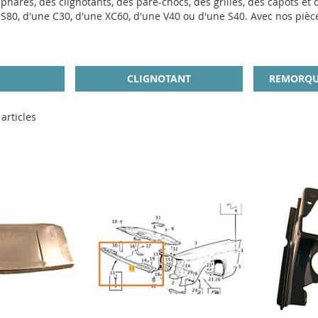
 phares, des clignotants, des pare-chocs, des grilles, des capots et
 S80, d'une C30, d'une XC60, d'une V40 ou d'une S40. Avec nos pièces
CLIGNOTANT
REMORQU
articles