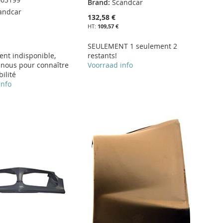
Brand:
Scandcar
andcar
132,58 €
109,57 €
SEULEMENT 1 seulement 2
ent indisponible,
restants!
-nous pour connaître
Voorraad info
bilité
info