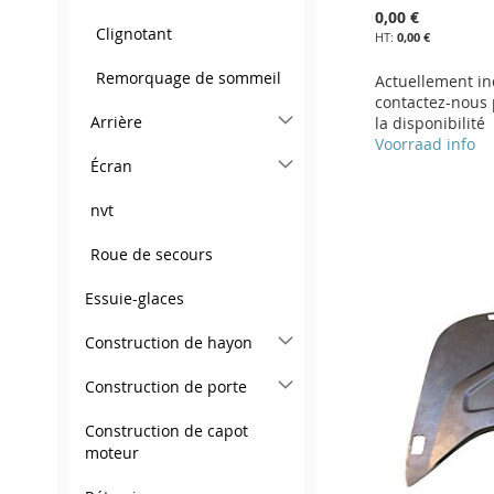
0,00 €
Clignotant
0,00 €
Remorquage de sommeil
Actuellement in
contactez-nous 
Arrière
la disponibilité
Voorraad info
Écran
Ajouter au panier
Ajouter au panier
Ajouter au panier
nvt
AJOUTER
AJOUTER
Ajouter au panier
AJOUTER
Roue de secours
À
AJOUTER
À
AJOUTER
AJOUTER
À
AJOUTER
Essuie-glaces
MA
AU
MA
AU
À
AJOUTER
MA
AU
LISTE
COMPARATEUR
LISTE
COMPARATEUR
MA
AU
Construction de hayon
LISTE
COMPARATEUR
D’ENVIE
D’ENVIE
LISTE
COMPARATEUR
Construction de porte
D’ENVIE
D’ENVIE
Construction de capot
moteur