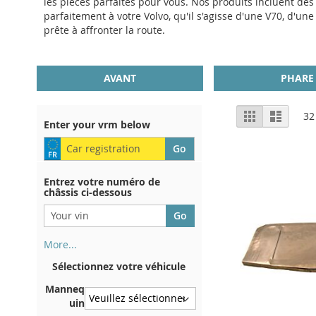
les pièces parfaites pour vous. Nos produits incluent des
parfaitement à votre Volvo, qu'il s'agisse d'une V70, d'une
prête à affronter la route.
AVANT
PHARE
Afficher
Grille
Liste
32
Enter your vrm below
en
Entrez votre numéro de
châssis ci-dessous
More...
Votre numéro de châssis figure
Sélectionnez votre véhicule
au dos de votre certificat
d'immatriculation. Et aussi
Manneq
dans la voiture
uin