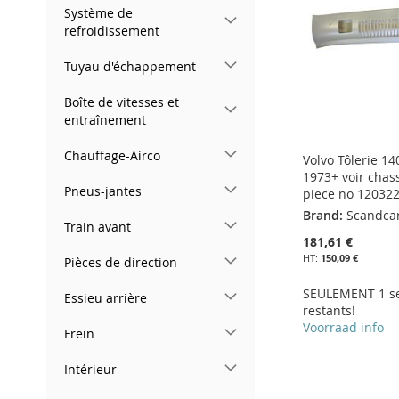
D’ENVIE
LISTE
COMPARATEUR
Système de
D’ENVIE
refroidissement
D’ENVIE
Tuyau d'échappement
Boîte de vitesses et
entraînement
Chauffage-Airco
Volvo Tôlerie 14
1973+ voir chas
Pneus-jantes
piece no 12032
Brand:
Scandca
Train avant
181,61 €
150,09 €
Pièces de direction
SEULEMENT 1 s
Essieu arrière
restants!
Voorraad info
Frein
Ajouter au panier
Ajouter au panier
Ajouter au panier
Intérieur
AJOUTER
Ajouter au panier
AJOUTER
AJOUTER