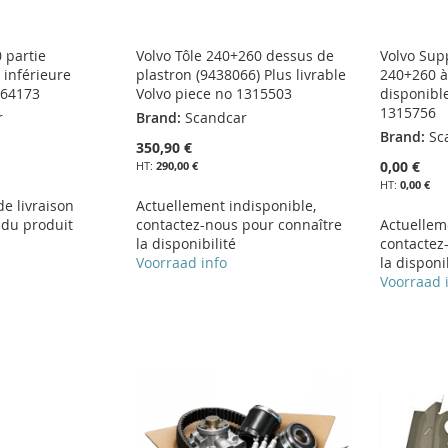
 partie
Volvo Tôle 240+260 dessus de
Volvo Sup
 inférieure
plastron (9438066) Plus livrable
240+260 à
664173
Volvo piece no 1315503
disponibl
1315756
r
Brand:
Scandcar
Brand:
Sc
350,90 €
0,00 €
290,00 €
0,00 €
 de livraison
Actuellement indisponible,
 du produit
contactez-nous pour connaître
Actuellem
la disponibilité
contactez
Voorraad info
la disponi
Voorraad 