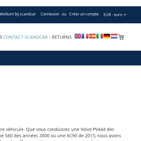
Welkom bij scandcar
Connexion
Créer un compte
Devise
EUR - euro
Mon pa
33
CONTACT SCANDCAR
- RETURNS
otre véhicule. Que vous conduisiez une Volvo PV444 des
ne S60 des années 2000 ou une XC90 de 2015, nous avons