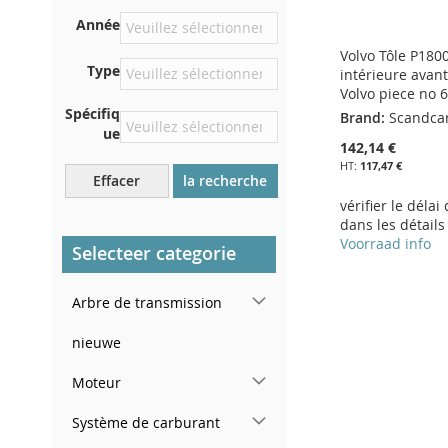
Sur la plaque inférieure du
Année
siège avant droit
Volvo Tôle P1800
Centrer contre la cloison
Type
intérieure avant
sous le capot
Volvo piece no 
Directement dans le
Spécifiq
Brand:
Scandca
compartiment moteur
ue
142,14 €
Près du pare-brise, sur le
117,47 €
tableau de bord
Effacer
la recherche
vérifier le délai
Dans le montant de porte
dans les détails
arrière droit
Voorraad info
Selecteer categorie
Ajouter au panier
Ajouter au panier
AJOUTER
Ajouter au panier
Arbre de transmission
AJOUTER
Ajouter au panier
À
AJOUTER
AJOUTER
nieuwe
À
AJOUTER
AJOUTER
MA
AU
À
AJOUTER
Moteur
MA
AU
À
AJOUTER
LISTE
COMPARATEUR
MA
AU
LISTE
COMPARATEUR
MA
AU
Système de carburant
D’ENVIE
LISTE
COMPARATEUR