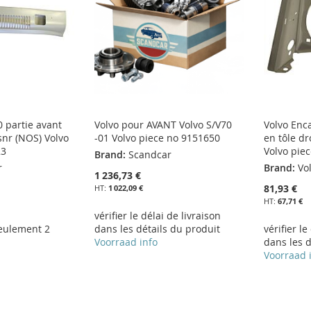
0 partie avant
Volvo pour AVANT Volvo S/V70
Volvo Enc
snr (NOS) Volvo
-01 Volvo piece no 9151650
en tôle dr
23
Volvo pie
Brand:
Scandcar
r
Brand:
Vo
1 236,73 €
81,93 €
1 022,09 €
67,71 €
vérifier le délai de livraison
eulement 2
dans les détails du produit
vérifier le
Voorraad info
dans les d
Voorraad 