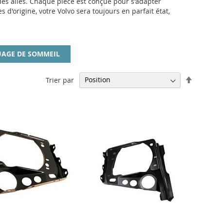
 des ailes. Chaque pièce est conçue pour s'adapter
 d'origine, votre Volvo sera toujours en parfait état,
AGE DE SOMMEIL
Par
Trier par
ordre
décrois