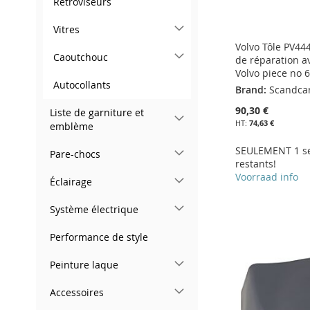
Rétroviseurs
Vitres
Volvo Tôle PV4
Caoutchouc
de réparation a
Volvo piece no 
Autocollants
Brand:
Scandca
90,30 €
Liste de garniture et
74,63 €
emblème
SEULEMENT 1 s
Pare-chocs
restants!
Voorraad info
Éclairage
Ajouter au panier
Ajouter au panier
Ajouter au panier
Ajouter au panier
Système électrique
AJOUTER
AJOUTER
AJOUTER
AJOUTER
À
AJOUTER
Performance de style
À
AJOUTER
À
AJOUTER
À
AJOUTER
MA
AU
Peinture laque
MA
AU
MA
AU
MA
AU
LISTE
COMPARATEUR
Accessoires
LISTE
COMPARATEUR
LISTE
COMPARATEUR
LISTE
COMPARATEUR
D’ENVIE