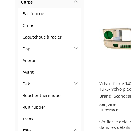
À
AJOUTER
Corps
AJOUTER
À
AJOUTER
À
AJOUTER
MA
AU
À
AJOUTER
Bac à boue
MA
AU
MA
AU
LISTE
COMPARATEUR
MA
AU
Grille
LISTE
COMPARATEUR
LISTE
COMPARATEUR
D’ENVIE
LISTE
COMPARATEUR
Caoutchouc à racler
D’ENVIE
D’ENVIE
D’ENVIE
Dop
Aileron
Avant
Volvo Tôlerie 1
Dak
1973- Volvo pie
Bouclier thermique
Brand:
Scandca
880,70 €
Ruit rubber
727,85 €
Transit
vérifier le délai
dans les détails
Tôle