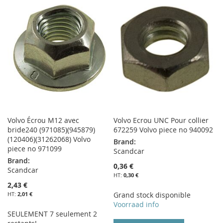
LISTE
MA
COMPARATEUR
D’ENVIE
LISTE
D’ENVIE
Volvo Écrou M12 avec
Volvo Ecrou UNC Pour collier
bride240 (971085)(945879)
672259 Volvo piece no 940092
(120406)(31262068) Volvo
Brand:
piece no 971099
Scandcar
Brand:
0,36 €
Scandcar
0,30 €
2,43 €
2,01 €
Grand stock disponible
Voorraad info
SEULEMENT 7 seulement 2