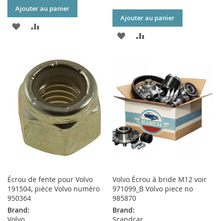
Ajouter au panier
Ajouter au panier
AJOUTER
AJOUTER
AJOUTER
AJOUTER
À
AU
À
AU
MA
COMPARATEUR
MA
COMPARATEUR
LISTE
LISTE
D’ENVIE
D’ENVIE
Écrou de fente pour Volvo
Volvo Écrou à bride M12 voir
191504, pièce Volvo numéro
971099_B Volvo piece no
950364
985870
Brand:
Brand:
Volvo
Scandcar