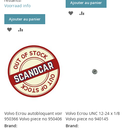
restants!
Ajouter au panier
Voorraad info
AJOUTER
AJOUTER
Ajouter au panier
À
AU
AJOUTER
AJOUTER
MA
COMPARATEUR
À
AU
LISTE
MA
COMPARATEUR
D’ENVIE
LISTE
D’ENVIE
Volvo Ecrou autobloquant voir
Volvo Ecrou UNC 12-24 x 1/8
950366 Volvo piece no 950406
Volvo piece no 940145
Brand:
Brand: