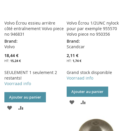
Volvo Écrou essieu arrière
Volvo Écrou 1/2UNC nylock
côté entraînement Volvo piece
pour par exemple 955570
no 946831
Volvo piece no 950356
Brand:
Brand:
Volvo
Scandcar
18,44 €
2,11 €
15,24 €
1,74 €
SEULEMENT 1 seulement 2
Grand stock disponible
restants!
Voorraad info
Voorraad info
Ajouter au panier
Ajouter au panier
AJOUTER
AJOUTER
AJOUTER
AJOUTER
À
AU
À
AU
MA
COMPARATEUR
MA
COMPARATEUR