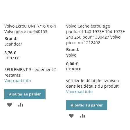
Volvo Ecrou UNF 7/16 X 6.4
Volvo Cache écrou tige
Volvo piece no 940153
panhard 140 1973+ 164 1973+
240 260 pour 1330427 Volvo
Brand:
piece no 1212402
Scandcar
Brand:
3,76 €
Volvo
3,11 €
0,00 €
SEULEMENT 3 seulement 2
0,00 €
restants!
Voorraad info
vérifier le délai de livraison
dans les détails du produit
Voorraad info
Ajouter au panier
AJOUTER
AJOUTER
Ajouter au panier
À
AU
AJOUTER
AJOUTER
MA
COMPARATEUR
À
AU