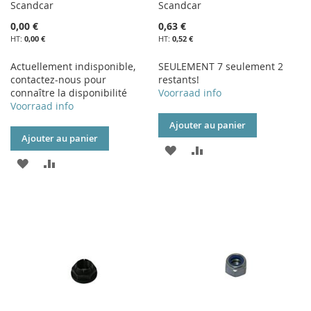
Scandcar
Scandcar
0,00 €
0,63 €
0,00 €
0,52 €
Actuellement indisponible,
SEULEMENT 7 seulement 2
contactez-nous pour
restants!
connaître la disponibilité
Voorraad info
Voorraad info
Ajouter au panier
Ajouter au panier
AJOUTER
AJOUTER
AJOUTER
AJOUTER
À
AU
À
AU
MA
COMPARATEUR
MA
COMPARATEUR
LISTE
LISTE
D’ENVIE
D’ENVIE