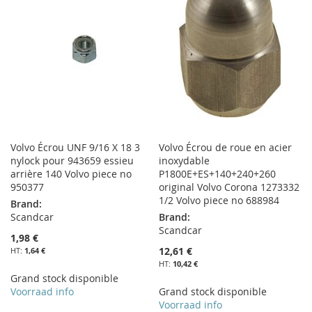
LISTE
LISTE
D’ENVIE
D’ENVIE
Volvo Écrou UNF 9/16 X 18 3
Volvo Écrou de roue en acier
nylock pour 943659 essieu
inoxydable
arrière 140 Volvo piece no
P1800E+ES+140+240+260
950377
original Volvo Corona 1273332
1/2 Volvo piece no 688984
Brand:
Scandcar
Brand:
Scandcar
1,98 €
12,61 €
1,64 €
10,42 €
Grand stock disponible
Voorraad info
Grand stock disponible
Voorraad info