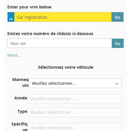
LISTE
Enter your vrm below
D’ENVIE
Entrez votre numéro de châssis ci-dessous
More...
Votre numéro de châssis figure au dos de votre certificat
d'immatriculation. Et aussi dans la voiture
Sélectionnez votre véhicule
Sur la plaque inférieure du siège avant droit
Manneq
Centrer contre la cloison sous le capot
uin
Directement dans le compartiment moteur
Année
Près du pare-brise, sur le tableau de bord
Dans le montant de porte arrière droit
Type
Spécifiq
ue