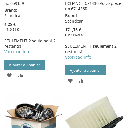
no 659139
ECHANGE 671436 Volvo piece
no 671436R
Brand:
Scandcar
Brand:
Scandcar
4,25 €
171,75 €
3,51 €
141,94 €
SEULEMENT 2 seulement 2
restants!
SEULEMENT 1 seulement 2
Voorraad info
restants!
Voorraad info
Ajouter au panier
Ajouter au panier
AJOUTER
AJOUTER
AJOUTER
AJOUTER
À
AU
À
AU
MA
COMPARATEUR
MA
COMPARATEUR
LISTE
LISTE
D’ENVIE
D’ENVIE