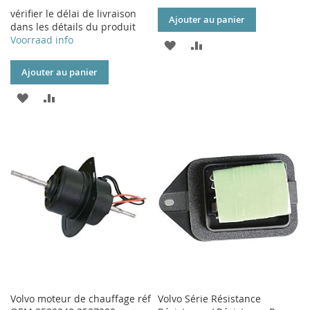
vérifier le délai de livraison
Ajouter au panier
dans les détails du produit
Voorraad info
AJOUTER
AJOUTER
À
AU
Ajouter au panier
MA
COMPARATEUR
AJOUTER
AJOUTER
LISTE
À
AU
D’ENVIE
MA
COMPARATEUR
LISTE
D’ENVIE
Volvo moteur de chauffage réf
Volvo Série Résistance