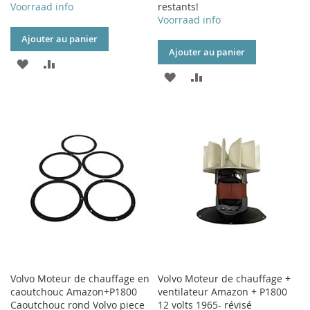
Voorraad info
restants!
Voorraad info
Ajouter au panier
Ajouter au panier
AJOUTER
AJOUTER
AJOUTER
AJOUTER
À
AU
À
AU
MA
COMPARATEUR
MA
COMPARATEUR
LISTE
LISTE
D’ENVIE
D’ENVIE
Volvo Moteur de chauffage en
Volvo Moteur de chauffage +
caoutchouc Amazon+P1800
ventilateur Amazon + P1800
Caoutchouc rond Volvo piece
12 volts 1965- révisé