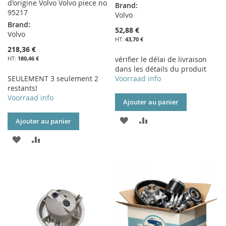
d'origine Volvo Volvo piece no
Brand:
95217
Volvo
Brand:
52,88 €
Volvo
43,70 €
218,36 €
180,46 €
vérifier le délai de livraison
dans les détails du produit
SEULEMENT 3 seulement 2
Voorraad info
restants!
Voorraad info
Ajouter au panier
AJOUTER
AJOUTER
Ajouter au panier
À
AU
AJOUTER
AJOUTER
MA
COMPARATEUR
À
AU
LISTE
MA
COMPARATEUR
D’ENVIE
LISTE
D’ENVIE