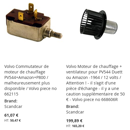
LISTE
MA
COMPARATEUR
D’ENVIE
LISTE
D’ENVIE
Volvo Commutateur de
Volvo Moteur de chauffage +
moteur de chauffage
ventilateur pour PV544 Duett
PV544+Amazon+P800 /
ou Amazon -1964 / 12 volts /
malheureusement plus
Attention ! - il s'agit d'une
disponible / Volvo piece no
pièce d'échange - il y a une
662115
caution supplémentaire de 50
€ - Volvo piece no 668606R
Brand:
Scandcar
Brand:
Scandcar
61,07 €
199,89 €
50,47 €
165,20 €