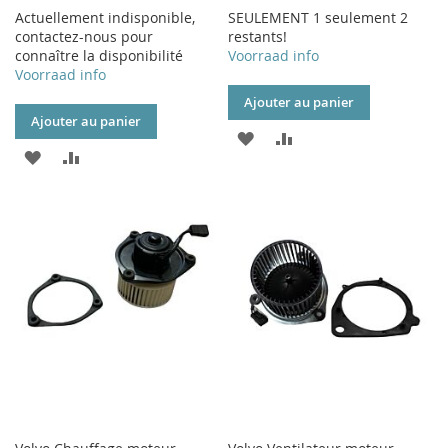
Actuellement indisponible,
SEULEMENT 1 seulement 2
contactez-nous pour
restants!
connaître la disponibilité
Voorraad info
Voorraad info
Ajouter au panier
Ajouter au panier
AJOUTER
AJOUTER
AJOUTER
AJOUTER
À
AU
À
AU
MA
COMPARATEUR
MA
COMPARATEUR
LISTE
LISTE
D’ENVIE
D’ENVIE