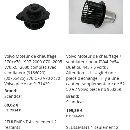
LISTE
D’ENVIE
D’ENVIE
Volvo Moteur de chauffage
Volvo Moteur de chauffage +
S70+V70 1997-2000 C70 -2005
ventilateur pour PV44 PV54
V70 XC -2000 complet avec
Duet ou 445 / 6 volts /
ventilateur (9166020)
Attention ! - il s'agit d'une
(30755485) S70 C70 V70 Xc70
pièce d'échange - il y a une
Volvo piece no 9171429
caution supplémentaire de 52
50 € / Volvo piece no 95326R
Brand:
Scandcar
Brand:
Scandcar
88,62 €
199,89 €
73,24 €
165,20 €
SEULEMENT 4 seulement 2
restants!
SEULEMENT 1 seulement 2