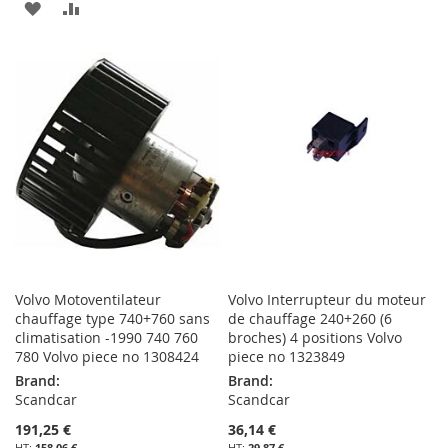
À
AU
AJOUTER
AJOUTER
MA
COMPARATEUR
À
AU
LISTE
MA
COMPARATEUR
D’ENVIE
LISTE
D’ENVIE
Volvo Motoventilateur
Volvo Interrupteur du moteur
chauffage type 740+760 sans
de chauffage 240+260 (6
climatisation -1990 740 760
broches) 4 positions Volvo
780 Volvo piece no 1308424
piece no 1323849
Brand:
Brand:
Scandcar
Scandcar
191,25 €
36,14 €
158,06 €
29,87 €