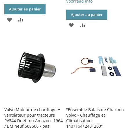
Voorraad info
Ajouter au panier
Ajouter au panier
AJOUTER
AJOUTER
AJOUTER
AJOUTER
À
AU
À
AU
MA
COMPARATEUR
MA
COMPARATEUR
LISTE
LISTE
D’ENVIE
D’ENVIE
Volvo Moteur de chauffage +
"Ensemble Balais de Charbon
ventilateur pour tracteurs
Volvo - Chauffage et
PV544 Duett ou Amazon -1964
Climatisation
/ BM neuf 668606 / pas
140+164+240+260"