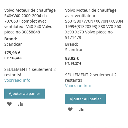
Volvo Moteur de chauffage
Volvo Moteur de chauffage
S40+V40 2000-2004 ch
avec ventilateur
707060+ complet avec
S60+S80+V70N+XC70N+XC90N
ventilateur V40 S40 Volvo
1999+(31320393) S80 V70 S60
piece no 30858848
Xc90 Xc70 Volvo piece no
9171479
Brand:
Scandcar
Brand:
Scandcar
175,98 €
83,82 €
145,44 €
69,27 €
SEULEMENT 1 seulement 2
restants!
SEULEMENT 2 seulement 2
Voorraad info
restants!
Voorraad info
Ajouter au panier
Ajouter au panier
AJOUTER
AJOUTER
AJOUTER
AJOUTER
À
AU
À
AU
MA
COMPARATEUR