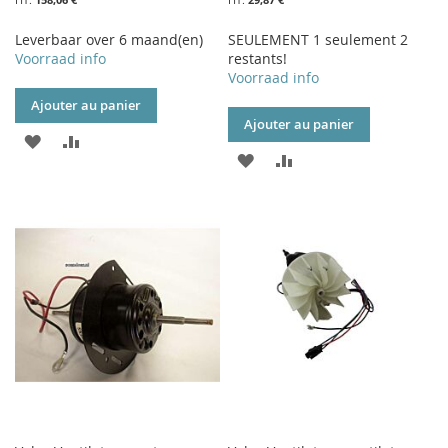
Leverbaar over 6 maand(en)
SEULEMENT 1 seulement 2
Voorraad info
restants!
Voorraad info
Ajouter au panier
Ajouter au panier
AJOUTER
AJOUTER
AJOUTER
AJOUTER
À
AU
À
AU
MA
COMPARATEUR
MA
COMPARATEUR
LISTE
LISTE
D’ENVIE
D’ENVIE