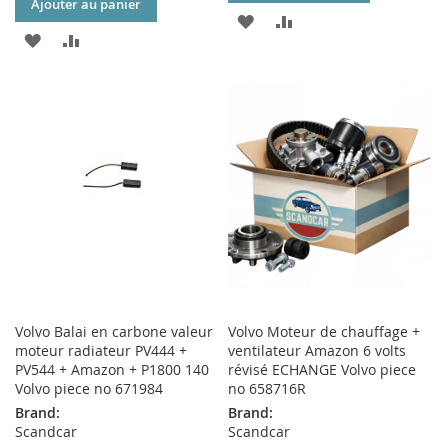
Ajouter au panier
AJOUTER
AJOUTER
AJOUTER
AJOUTER
À
AU
À
AU
MA
COMPARATEUR
MA
COMPARATEUR
LISTE
LISTE
D’ENVIE
D’ENVIE
Volvo Balai en carbone valeur
Volvo Moteur de chauffage +
moteur radiateur PV444 +
ventilateur Amazon 6 volts
PV544 + Amazon + P1800 140
révisé ECHANGE Volvo piece
Volvo piece no 671984
no 658716R
Brand:
Brand:
Scandcar
Scandcar