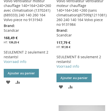
Volvo Ventilateur moteur
Volvo Ventilateur ventilateur
chauffage 140+164+240+260
moteur chauffage
avec climatisation (1370241)
140+164+240 +260 (sans
(689333) 240 140 260 164
climatisation)(67599)(1211081)
Volvo piece no 9131943
260 240 140 164 Volvo piece
no 9131984
Brand:
Scandcar
Brand:
Scandcar
168,49 €
117,79 €
139,25 €
97,35 €
SEULEMENT 2 seulement 2
restants!
SEULEMENT 8 seulement 2
Voorraad info
restants!
Voorraad info
Ajouter au panier
Ajouter au panier
AJOUTER
AJOUTER
AJOUTER
AJOUTER
À
AU
À
AU
MA
COMPARATEUR
MA
COMPARATEUR
LISTE