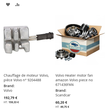
MA
COMPARATEUR
AJOUTER
AJOUTER
LISTE
À
AU
D’ENVIE
MA
COMPARATEUR
LISTE
D’ENVIE
Chauffage de moteur Volvo,
Volvo Heater motor fan
pièce Volvo n° 9204488
amazon Volvo piece no
671436FAN
Brand:
Volvo
Brand:
Scandcar
192,79 €
60,20 €
159,33 €
49,75 €