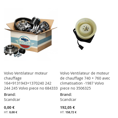
À
AU
À
AU
MA
COMPARATEUR
MA
COMPARATEUR
LISTE
LISTE
D’ENVIE
D’ENVIE
Volvo Ventilateur moteur
Volvo Ventilateur de moteur
chauffage
de chauffage 740 + 760 avec
164=9131943+1370240 242
climatisation -1987 Volvo
244 245 Volvo piece no 684333
piece no 3506325
Brand:
Brand:
Scandcar
Scandcar
0,00 €
192,05 €
0,00 €
158,72 €