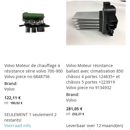
MA
COMPARATEUR
LISTE
LISTE
D’ENVIE
D’ENVIE
Volvo Moteur de chauffage à
Volvo Moteur résistance
résistance série volvo 700-900
ballast avec climatisation 850
Volvo piece no 6848756
châssis 4 portes 124635+ et
châssis 5 portes +223919
Brand:
Volvo piece no 9134932
Volvo
Brand:
122,11 €
Volvo
100,92 €
281,05 €
SEULEMENT 1 seulement 2
232,27 €
restants!
Voorraad info
Leverbaar over 12 maand(en)