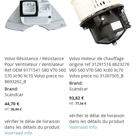
LISTE
D’ENVIE
Volvo Résistance / Résistance
Volvo moteur de chauffage
Pour Ventilateur / Ventilateur
origine ref 31291516 8623276
Ref OEM 9171541 S80 V70 S60
V60 S60 V70 S80 Xc60 Xc70
S70 Xc90 Xc70 Volvo piece no
Volvo piece no 31267505_B
8693262_B
Brand:
Brand:
Scandcar
Scandcar
93,82 €
44,70 €
77,54 €
36,94 €
vérifier le délai de livraison
vérifier le délai de livraison
dans les détails du produit
dans les détails du produit
Voorraad info
Voorraad info