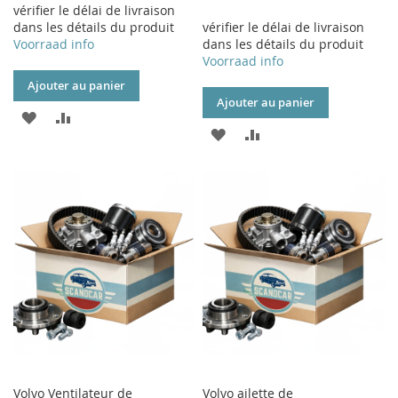
vérifier le délai de livraison
dans les détails du produit
vérifier le délai de livraison
Voorraad info
dans les détails du produit
Voorraad info
Ajouter au panier
Ajouter au panier
AJOUTER
AJOUTER
AJOUTER
AJOUTER
À
AU
À
AU
MA
COMPARATEUR
MA
COMPARATEUR
LISTE
LISTE
D’ENVIE
D’ENVIE
Volvo Ventilateur de
Volvo ailette de