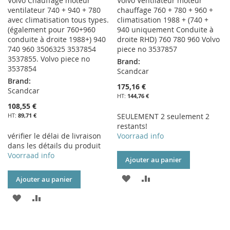
Volvo Chauffage moteur
Volvo Ventilateur moteur
ventilateur 740 + 940 + 780
chauffage 760 + 780 + 960 +
avec climatisation tous types.
climatisation 1988 + (740 +
(également pour 760+960
940 uniquement Conduite à
conduite à droite 1988+) 940
droite RHD) 760 780 960 Volvo
740 960 3506325 3537854
piece no 3537857
3537855. Volvo piece no
Brand:
3537854
Scandcar
Brand:
175,16 €
Scandcar
144,76 €
108,55 €
89,71 €
SEULEMENT 2 seulement 2
restants!
vérifier le délai de livraison
Voorraad info
dans les détails du produit
Voorraad info
Ajouter au panier
AJOUTER
AJOUTER
Ajouter au panier
À
AU
AJOUTER
AJOUTER
MA
COMPARATEUR
À
AU