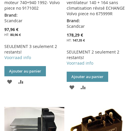
moteur 740+940 1992- Volvo
ventilateur 140 + 164 sans
piece no 9171002
climatisation révisé ECHANGE
Volvo piece no 675999R
Brand:
Scandcar
Brand:
Scandcar
97,96 €
178,29 €
80,96 €
147,35 €
SEULEMENT 3 seulement 2
restants!
SEULEMENT 2 seulement 2
Voorraad info
restants!
Voorraad info
Ajouter au panier
Ajouter au panier
AJOUTER
AJOUTER
AJOUTER
AJOUTER
À
AU
À
AU
MA
COMPARATEUR
MA
COMPARATEUR
LISTE
LISTE
D’ENVIE
D’ENVIE