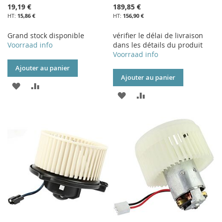
19,19 €
189,85 €
15,86 €
156,90 €
Grand stock disponible
vérifier le délai de livraison
Voorraad info
dans les détails du produit
Voorraad info
Ajouter au panier
Ajouter au panier
AJOUTER
AJOUTER
AJOUTER
AJOUTER
À
AU
À
AU
MA
COMPARATEUR
MA
COMPARATEUR
LISTE
LISTE
D’ENVIE
D’ENVIE