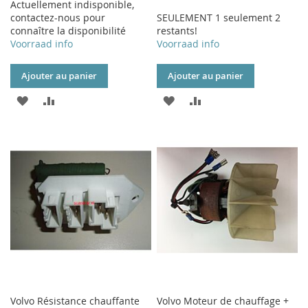
Actuellement indisponible,
contactez-nous pour
SEULEMENT 1 seulement 2
connaître la disponibilité
restants!
Voorraad info
Voorraad info
Ajouter au panier
Ajouter au panier
AJOUTER
AJOUTER
AJOUTER
AJOUTER
À
AU
À
AU
MA
COMPARATEUR
MA
COMPARATEUR
LISTE
LISTE
D’ENVIE
D’ENVIE
Volvo Résistance chauffante
Volvo Moteur de chauffage +