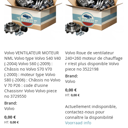
D’ENVIE
Volvo VENTILATEUR MOTEUR
Volvo Roue de ventilateur
NML Volvo type Volvo S40 V40
240+260 moteur de chauffage
(-2004) Volvo S60 (-2009) :
r n'est plus disponible Volvo
Châssis no Volvo S70 V70
piece no 3522198
(-2000) : moteur type Volvo
Brand:
S80 (-2006) : Châssis no Volvo
Volvo
V 70 P26 : code d'usine
0,00 €
Chassisnr Volvo Volvo piece
0,00 €
no 3729550
Brand:
Actuellement indisponible,
Volvo
contactez-nous pour
0,00 €
connaître la disponibilité
0,00 €
Voorraad info