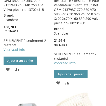
OEM 3522248 3537220
Résistance / Résistance Pour
9131943 240 140 260 164
Ventilateur / Ventilateur Ref
Volvo piece no 1370241_B
OEM 9137937 C70 S60 V70
S80 S40 C30 960 V40 V50 S70
Brand:
Xc90 Xc70 Xc60 850 S90 Volvo
Scandcar
piece no 6802319_B
138,70 €
Brand:
114,63 €
Scandcar
21,61 €
SEULEMENT 2 seulement 2
restants!
17,86 €
Voorraad info
SEULEMENT 1 seulement 2
restants!
Ajouter au panier
Voorraad info
AJOUTER
AJOUTER
Ajouter au panier
À
AU
AJOUTER
AJOUTER
MA
COMPARATEUR
À
AU
LISTE
MA
COMPARATEUR
D’ENVIE