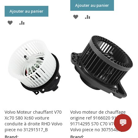
Ajouter au panier
Ajouter au panier
AJOUTER
AJOUTER
AJOUTER
AJOUTER
À
AU
À
AU
MA
COMPARATEUR
MA
COMPARATEUR
LISTE
LISTE
D’ENVIE
D’ENVIE
Volvo Moteur chauffant V70
Volvo moteur de chauffage
Xc70 S80 Xc60 voiture
origine ref 9166020 9171429
💬
conduite à droite RHD Volvo
91714295 S70 C70 V70 Xc70
piece no 31291517_B
Volvo piece no 30755485_B
Brand:
Brand: