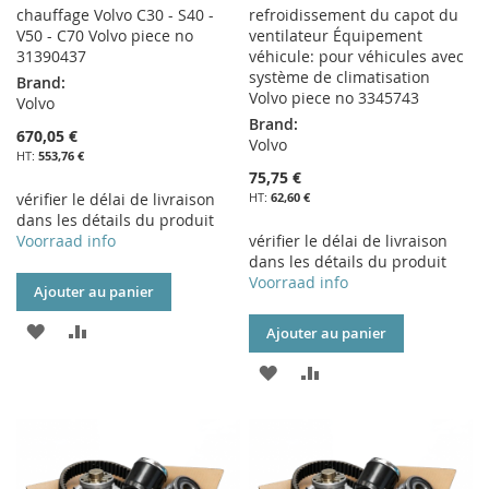
chauffage Volvo C30 - S40 -
refroidissement du capot du
V50 - C70 Volvo piece no
ventilateur Équipement
31390437
véhicule: pour véhicules avec
système de climatisation
Brand:
Volvo piece no 3345743
Volvo
Brand:
670,05 €
Volvo
553,76 €
75,75 €
vérifier le délai de livraison
62,60 €
dans les détails du produit
Voorraad info
vérifier le délai de livraison
dans les détails du produit
Voorraad info
Ajouter au panier
AJOUTER
AJOUTER
Ajouter au panier
À
AU
AJOUTER
AJOUTER
MA
COMPARATEUR
À
AU
LISTE
MA
COMPARATEUR
D’ENVIE
LISTE