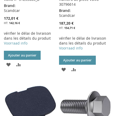
30796614
Brand:
Scandcar
Brand:
Scandcar
172,01 €
187,20 €
142,16 €
154,71 €
vérifier le délai de livraison
dans les détails du produit
vérifier le délai de livraison
Voorraad info
dans les détails du produit
Voorraad info
Ajouter au panier
Ajouter au panier
AJOUTER
AJOUTER
AJOUTER
AJOUTER
À
AU
À
AU
MA
COMPARATEUR
MA
COMPARATEUR
LISTE
LISTE
D’ENVIE
D’ENVIE