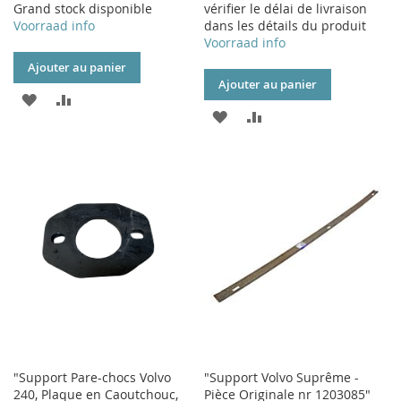
Grand stock disponible
vérifier le délai de livraison
Voorraad info
dans les détails du produit
Voorraad info
Ajouter au panier
Ajouter au panier
AJOUTER
AJOUTER
AJOUTER
AJOUTER
À
AU
À
AU
MA
COMPARATEUR
MA
COMPARATEUR
LISTE
LISTE
D’ENVIE
D’ENVIE
"Support Pare-chocs Volvo
"Support Volvo Suprême -
240, Plaque en Caoutchouc,
Pièce Originale nr 1203085"