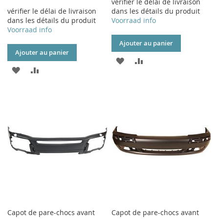
vérifier le délai de livraison
vérifier le délai de livraison
dans les détails du produit
dans les détails du produit
Voorraad info
Voorraad info
Ajouter au panier
Ajouter au panier
AJOUTER
AJOUTER
AJOUTER
AJOUTER
À
AU
À
AU
MA
COMPARATEUR
MA
COMPARATEUR
LISTE
LISTE
D’ENVIE
D’ENVIE
Capot de pare-chocs avant
Capot de pare-chocs avant