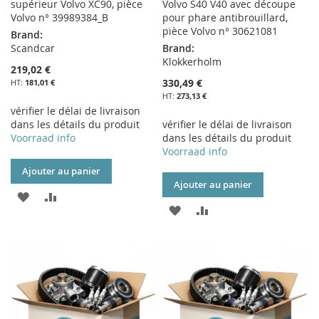
supérieur Volvo XC90, pièce
Volvo S40 V40 avec découpe
Volvo n° 39989384_B
pour phare antibrouillard,
pièce Volvo n° 30621081
Brand:
Scandcar
Brand:
Klokkerholm
219,02 €
330,49 €
181,01 €
273,13 €
vérifier le délai de livraison
dans les détails du produit
vérifier le délai de livraison
Voorraad info
dans les détails du produit
Voorraad info
Ajouter au panier
Ajouter au panier
AJOUTER
AJOUTER
AJOUTER
AJOUTER
À
AU
À
AU
MA
COMPARATEUR
MA
COMPARATEUR
LISTE
LISTE
D’ENVIE
D’ENVIE