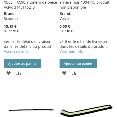
XC60 II XC90, numéro de pièce
arrière noir 1304715 produit
Volvo 31451162_B
non disponible
Brand:
Brand:
Scandcar
Volvo
13,19 €
0,00 €
10,90 €
0,00 €
vérifier le délai de livraison
vérifier le délai de livraison
dans les détails du produit
dans les détails du produit
Voorraad info
Voorraad info
Ajouter au panier
Ajouter au panier
AJOUTER
AJOUTER
AJOUTER
AJOUTER
À
AU
À
AU
MA
COMPARATEUR
MA
COMPARATEUR
LISTE
LISTE
D’ENVIE
D’ENVIE