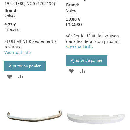
1975-1980, NOS (1203196)"
Brand:
Brand:
Volvo
Volvo
33,80 €
9,73 €
27,93 €
9,73 €
vérifier le délai de livraison
SEULEMENT 0 seulement 2
dans les détails du produit
restants!
Voorraad info
Voorraad info
Ajouter au panier
Ajouter au panier
AJOUTER
AJOUTER
AJOUTER
AJOUTER
À
AU
À
AU
MA
COMPARATEUR
MA
COMPARATEUR
LISTE
LISTE
D’ENVIE
D’ENVIE