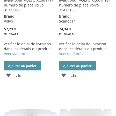
avant pour VOLVO XC60 I -17,
avant pour VOLVO XC60 II 18-
numéro de pièce Volvo
numéro de pièce Volvo
31323760
31425183
Brand:
Brand:
Volvo
Scandcar
57,21 €
74,14 €
47,28 €
61,27 €
vérifier le délai de livraison
vérifier le délai de livraison
dans les détails du produit
dans les détails du produit
Voorraad info
Voorraad info
Ajouter au panier
Ajouter au panier
AJOUTER
AJOUTER
AJOUTER
AJOUTER
À
AU
À
AU
MA
COMPARATEUR
MA
COMPARATEUR
LISTE
LISTE
D’ENVIE
D’ENVIE