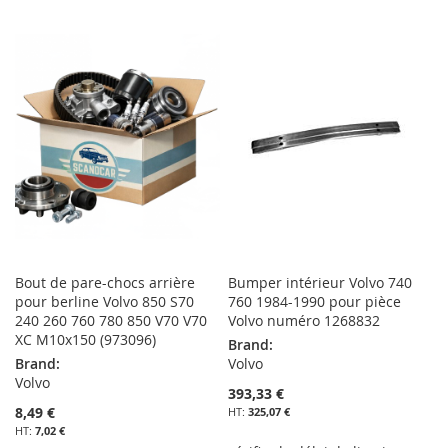
MA
COMPARATEUR
À
AU
LISTE
MA
COMPARATEUR
D’ENVIE
LISTE
D’ENVIE
Bout de pare-chocs arrière
Bumper intérieur Volvo 740
pour berline Volvo 850 S70
760 1984-1990 pour pièce
240 260 760 780 850 V70 V70
Volvo numéro 1268832
XC M10x150 (973096)
Brand:
Brand:
Volvo
Volvo
393,33 €
8,49 €
325,07 €
7,02 €