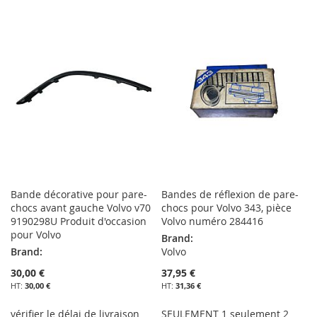
À
AU
MA
COMPARATEUR
MA
COMPARATEUR
LISTE
LISTE
D’ENVIE
D’ENVIE
Bande décorative pour pare-
Bandes de réflexion de pare-
chocs avant gauche Volvo v70
chocs pour Volvo 343, pièce
9190298U Produit d'occasion
Volvo numéro 284416
pour Volvo
Brand:
Brand:
Volvo
30,00 €
37,95 €
30,00 €
31,36 €
vérifier le délai de livraison
SEULEMENT 1 seulement 2