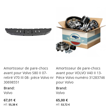
MA
COMPARATEUR
À
AU
LISTE
MA
COMPARATEUR
D’ENVIE
LISTE
D’ENVIE
Amortisseur de pare-chocs
Amortisseur de pare-chocs
avant pour Volvo S80 II 07-
avant pour VOLVO V40 II 13-
retiré V70 III 08- pièce Volvo nr
Pièce Volvo numéro 31283746
30698551
pour Volvo
Brand:
Brand:
Volvo
Volvo
67,01 €
65,00 €
55,38 €
53,72 €