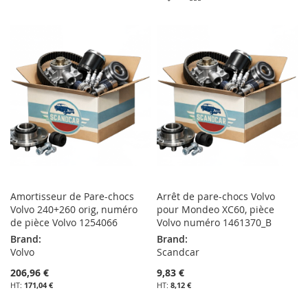
À
AU
À
AU
MA
COMPARATEUR
MA
COMPARATEUR
LISTE
LISTE
D’ENVIE
D’ENVIE
Amortisseur de Pare-chocs
Arrêt de pare-chocs Volvo
Volvo 240+260 orig, numéro
pour Mondeo XC60, pièce
de pièce Volvo 1254066
Volvo numéro 1461370_B
Brand:
Brand:
Volvo
Scandcar
206,96 €
9,83 €
171,04 €
8,12 €