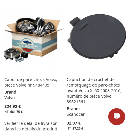
À
AU
MA
COMPARATEUR
MA
COMPARATEUR
LISTE
LISTE
D’ENVIE
D’ENVIE
Capot de pare-chocs Volvo,
Capuchon de crochet de
pièce Volvo nr 9484405
remorquage de pare-chocs
avant Volvo Xc60 2008-2016,
Brand:
numéro de pièce Volvo
Volvo
39821561
824,92 €
Brand:
681,75 €
💬
Scandcar
32,97 €
vérifier le délai de livraison
dans les détails du produit
27,25 €