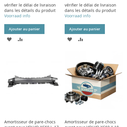
vérifier le délai de livraison
vérifier le délai de livraison
dans les détails du produit
dans les détails du produit
Voorraad info
Voorraad info
Ajouter au panier
Ajouter au panier
AJOUTER
AJOUTER
AJOUTER
AJOUTER
À
AU
À
AU
MA
COMPARATEUR
MA
COMPARATEUR
LISTE
LISTE
D’ENVIE
D’ENVIE
Amortisseur de pare-chocs
Amortisseur de pare-chocs