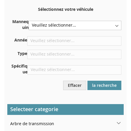
Votre numéro de châssis figure au dos de votre certificat
d'immatriculation. Et aussi dans la voiture
Sélectionnez votre véhicule
Sur la plaque inférieure du siège avant droit
Manneq
Centrer contre la cloison sous le capot
uin
Directement dans le compartiment moteur
Année
Près du pare-brise, sur le tableau de bord
Dans le montant de porte arrière droit
Type
Spécifiq
ue
Effacer
la recherche
Selecteer categorie
Arbre de transmission