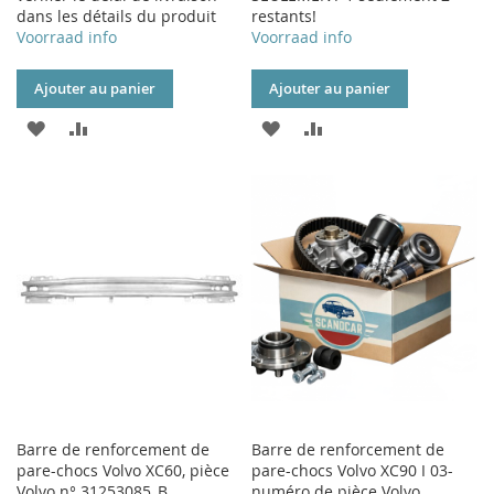
dans les détails du produit
restants!
Voorraad info
Voorraad info
Ajouter au panier
Ajouter au panier
AJOUTER
AJOUTER
AJOUTER
AJOUTER
À
AU
À
AU
MA
COMPARATEUR
MA
COMPARATEUR
LISTE
LISTE
D’ENVIE
D’ENVIE
Barre de renforcement de
Barre de renforcement de
pare-chocs Volvo XC60, pièce
pare-chocs Volvo XC90 I 03-
Volvo n° 31253085_B
numéro de pièce Volvo