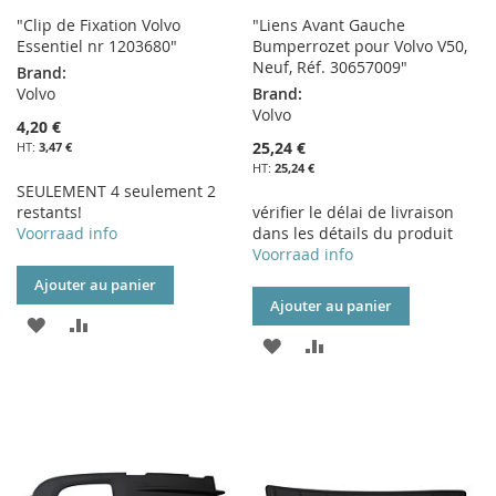
"Clip de Fixation Volvo
"Liens Avant Gauche
Essentiel nr 1203680"
Bumperrozet pour Volvo V50,
Neuf, Réf. 30657009"
Brand:
Volvo
Brand:
Volvo
4,20 €
25,24 €
3,47 €
25,24 €
SEULEMENT 4 seulement 2
restants!
vérifier le délai de livraison
Voorraad info
dans les détails du produit
Voorraad info
Ajouter au panier
Ajouter au panier
AJOUTER
AJOUTER
AJOUTER
AJOUTER
À
AU
À
AU
MA
COMPARATEUR
MA
COMPARATEUR
LISTE
LISTE
D’ENVIE