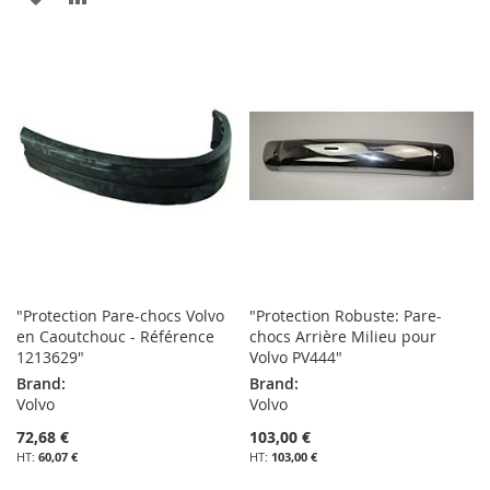
À
AU
À
AU
MA
COMPARATEUR
MA
COMPARATEUR
LISTE
LISTE
D’ENVIE
D’ENVIE
"Protection Pare-chocs Volvo
"Protection Robuste: Pare-
en Caoutchouc - Référence
chocs Arrière Milieu pour
1213629"
Volvo PV444"
Brand:
Brand:
Volvo
Volvo
72,68 €
103,00 €
60,07 €
103,00 €