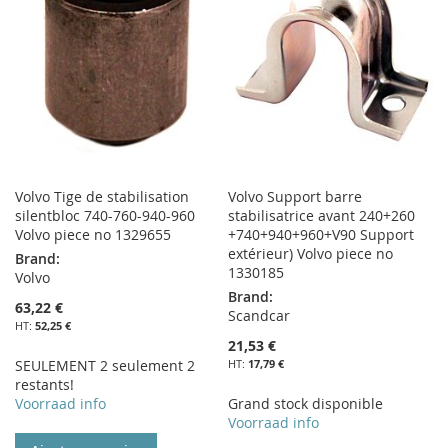
D’ENVIE
LISTE
D’ENVIE
Volvo Tige de stabilisation
Volvo Support barre
silentbloc 740-760-940-960
stabilisatrice avant 240+260
Volvo piece no 1329655
+740+940+960+V90 Support
extérieur) Volvo piece no
Brand:
1330185
Volvo
Brand:
63,22 €
Scandcar
52,25 €
21,53 €
SEULEMENT 2 seulement 2
17,79 €
restants!
Voorraad info
Grand stock disponible
Voorraad info