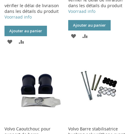
vérifier le délai de livraison
dans les détails du produit
dans les détails du produit
Voorraad info
Voorraad info
Ajouter au panier
Ajouter au panier
AJOUTER
AJOUTER
AJOUTER
AJOUTER
À
AU
À
AU
MA
COMPARATEUR
MA
COMPARATEUR
LISTE
LISTE
D’ENVIE
D’ENVIE
Volvo Caoutchouc pour
Volvo Barre stabilisatrice