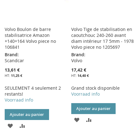
Volvo Boulon de barre
Volvo Tige de stabilisation en
stabilisatrice Amazon
caoutchouc 240-260 avant
+140+164 Volvo piece no
diam intérieur 17 5mm - 1978
106841
Volvo piece no 1205697
Brand:
Brand:
Scandcar
Volvo
13,61 €
17,42 €
11,25 €
14,40 €
SEULEMENT 4 seulement 2
Grand stock disponible
restants!
Voorraad info
Voorraad info
Ajouter au panier
Ajouter au panier
AJOUTER
AJOUTER
AJOUTER
AJOUTER
À
AU
À
AU