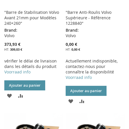
"Barre de Stabilisation Volvo
"Barre Anti-Roulis Volvo
Avant 21mm pour Modèles
Supérieure - Référence
240+260"
1228840"
Brand:
Brand:
Volvo
Volvo
373,93 €
0,00 €
309,03 €
0,00 €
vérifier le délai de livraison
Actuellement indisponible,
dans les détails du produit
contactez-nous pour
Voorraad info
connaître la disponibilité
Voorraad info
Ajouter au panier
Ajouter au panier
AJOUTER
AJOUTER
AJOUTER
AJOUTER
À
AU
À
AU
MA
COMPARATEUR
MA
COMPARATEUR
LISTE