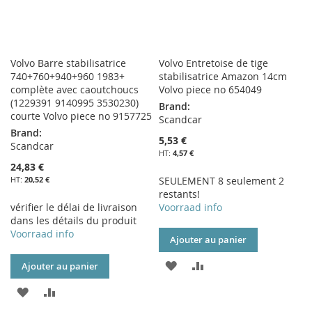
Volvo Barre stabilisatrice
Volvo Entretoise de tige
740+760+940+960 1983+
stabilisatrice Amazon 14cm
complète avec caoutchoucs
Volvo piece no 654049
(1229391 9140995 3530230)
Brand:
courte Volvo piece no 9157725
Scandcar
Brand:
5,53 €
Scandcar
4,57 €
24,83 €
20,52 €
SEULEMENT 8 seulement 2
restants!
vérifier le délai de livraison
Voorraad info
dans les détails du produit
Voorraad info
Ajouter au panier
AJOUTER
AJOUTER
Ajouter au panier
À
AU
AJOUTER
AJOUTER