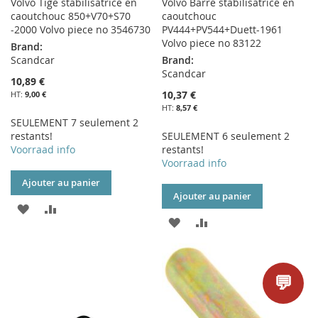
Volvo Tige stabilisatrice en
Volvo Barre stabilisatrice en
caoutchouc 850+V70+S70
caoutchouc
-2000 Volvo piece no 3546730
PV444+PV544+Duett-1961
Volvo piece no 83122
Brand:
Scandcar
Brand:
Scandcar
10,89 €
10,37 €
9,00 €
8,57 €
SEULEMENT 7 seulement 2
restants!
SEULEMENT 6 seulement 2
Voorraad info
restants!
Voorraad info
Ajouter au panier
Ajouter au panier
AJOUTER
AJOUTER
AJOUTER
AJOUTER
À
AU
À
AU
MA
COMPARATEUR
MA
COMPARATEUR
💬
LISTE
LISTE
D’ENVIE