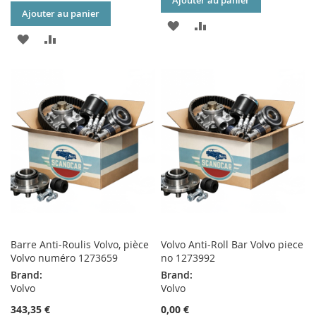
Ajouter au panier
Ajouter au panier
AJOUTER
AJOUTER
AJOUTER
AJOUTER
À
AU
À
AU
MA
COMPARATEUR
MA
COMPARATEUR
LISTE
LISTE
D’ENVIE
D’ENVIE
Barre Anti-Roulis Volvo, pièce
Volvo Anti-Roll Bar Volvo piece
Volvo numéro 1273659
no 1273992
Brand:
Brand:
Volvo
Volvo
343,35 €
0,00 €