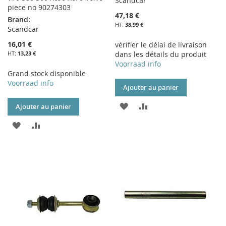
Scandcar
piece no 90274303
47,18 €
Brand:
38,99 €
Scandcar
16,01 €
vérifier le délai de livraison
13,23 €
dans les détails du produit
Voorraad info
Grand stock disponible
Voorraad info
Ajouter au panier
AJOUTER
AJOUTER
Ajouter au panier
À
AU
AJOUTER
AJOUTER
MA
COMPARATEUR
À
AU
LISTE
MA
COMPARATEUR
D’ENVIE
LISTE
D’ENVIE