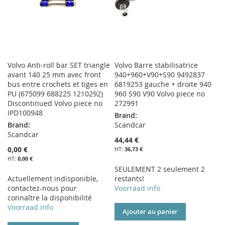
Volvo Anti-roll bar SET triangle
Volvo Barre stabilisatrice
avant 140 25 mm avec front
940+960+V90+S90 9492837
bus entre crochets et tiges en
6819253 gauche + droite 940
PU (675099 688225 1210292)
960 S90 V90 Volvo piece no
Discontinued Volvo piece no
272991
IPD100948
Brand:
Brand:
Scandcar
Scandcar
44,44 €
0,00 €
36,73 €
0,00 €
SEULEMENT 2 seulement 2
Actuellement indisponible,
restants!
contactez-nous pour
Voorraad info
connaître la disponibilité
Voorraad info
Ajouter au panier