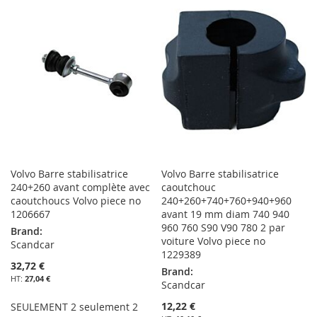
MA
COMPARATEUR
MA
COMPARATEUR
LISTE
LISTE
D’ENVIE
D’ENVIE
Volvo Barre stabilisatrice
Volvo Barre stabilisatrice
240+260 avant complète avec
caoutchouc
caoutchoucs Volvo piece no
240+260+740+760+940+960
1206667
avant 19 mm diam 740 940
960 760 S90 V90 780 2 par
Brand:
voiture Volvo piece no
Scandcar
1229389
32,72 €
Brand:
27,04 €
Scandcar
12,22 €
SEULEMENT 2 seulement 2