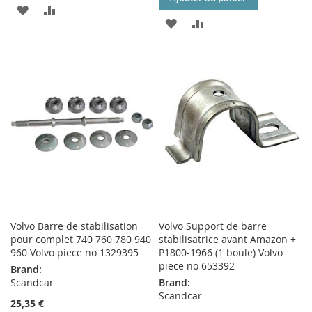
AJOUTER
AJOUTER
AJOUTER
AJOUTER
À
AU
À
AU
MA
COMPARATEUR
MA
COMPARATEUR
LISTE
LISTE
D’ENVIE
D’ENVIE
Volvo Barre de stabilisation
Volvo Support de barre
pour complet 740 760 780 940
stabilisatrice avant Amazon +
960 Volvo piece no 1329395
P1800-1966 (1 boule) Volvo
piece no 653392
Brand:
Scandcar
Brand:
Scandcar
25,35 €