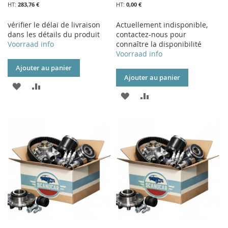
283,76 €
0,00 €
vérifier le délai de livraison
Actuellement indisponible,
dans les détails du produit
contactez-nous pour
Voorraad info
connaître la disponibilité
Voorraad info
Ajouter au panier
Ajouter au panier
AJOUTER
AJOUTER
AJOUTER
AJOUTER
À
AU
À
AU
MA
COMPARATEUR
MA
COMPARATEUR
LISTE
LISTE
D’ENVIE
D’ENVIE