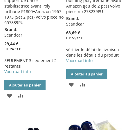
support de barre
bushing polyuréthane avant
stabilisatrice avant Poly
Amazon (jeu de 2 pcs) Volvo
urthane P1800+Amazon 1967-
piece no 273239PU
1973 (Set 2 pcs) Volvo piece no
Brand:
657839PU
Scandcar
Brand:
68,69 €
Scandcar
56,77 €
29,44 €
24,33 €
vérifier le délai de livraison
dans les détails du produit
SEULEMENT 3 seulement 2
Voorraad info
restants!
Voorraad info
Ajouter au panier
AJOUTER
AJOUTER
Ajouter au panier
À
AU
AJOUTER
AJOUTER
MA
COMPARATEUR
À
AU
LISTE
MA
COMPARATEUR
D’ENVIE
LISTE