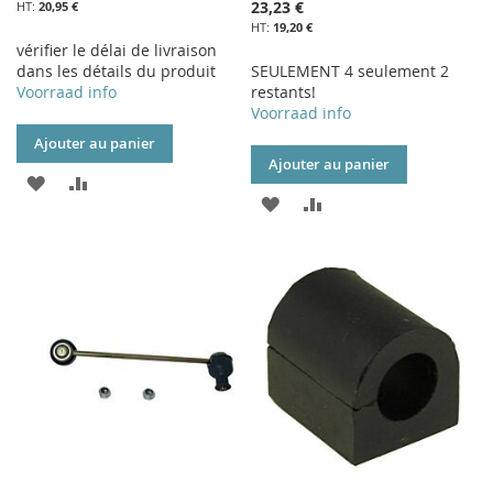
23,23 €
20,95 €
19,20 €
vérifier le délai de livraison
dans les détails du produit
SEULEMENT 4 seulement 2
Voorraad info
restants!
Voorraad info
Ajouter au panier
Ajouter au panier
AJOUTER
AJOUTER
AJOUTER
AJOUTER
À
AU
À
AU
MA
COMPARATEUR
MA
COMPARATEUR
LISTE
LISTE
D’ENVIE
D’ENVIE