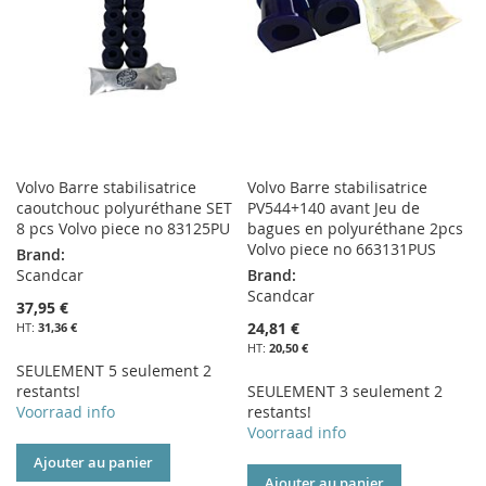
D’ENVIE
Volvo Barre stabilisatrice
Volvo Barre stabilisatrice
caoutchouc polyuréthane SET
PV544+140 avant Jeu de
8 pcs Volvo piece no 83125PU
bagues en polyuréthane 2pcs
Volvo piece no 663131PUS
Brand:
Scandcar
Brand:
Scandcar
37,95 €
24,81 €
31,36 €
20,50 €
SEULEMENT 5 seulement 2
restants!
SEULEMENT 3 seulement 2
Voorraad info
restants!
Voorraad info
Ajouter au panier
Ajouter au panier