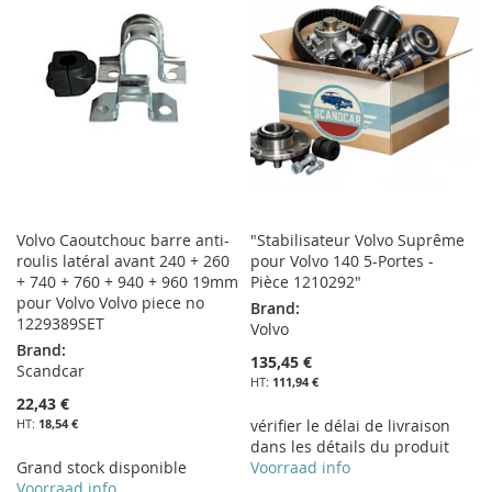
D’ENVIE
LISTE
D’ENVIE
Volvo Caoutchouc barre anti-
"Stabilisateur Volvo Suprême
roulis latéral avant 240 + 260
pour Volvo 140 5-Portes -
+ 740 + 760 + 940 + 960 19mm
Pièce 1210292"
pour Volvo Volvo piece no
Brand:
1229389SET
Volvo
Brand:
135,45 €
Scandcar
111,94 €
22,43 €
18,54 €
vérifier le délai de livraison
dans les détails du produit
Grand stock disponible
Voorraad info
Voorraad info