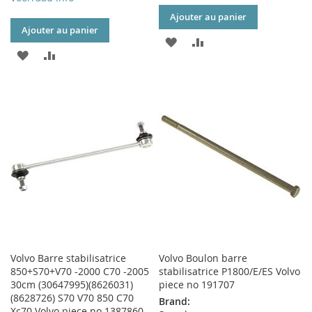
Ajouter au panier
Ajouter au panier
AJOUTER
AJOUTER
AJOUTER
AJOUTER
À
AU
À
AU
MA
COMPARATEUR
MA
COMPARATEUR
LISTE
LISTE
D’ENVIE
D’ENVIE
Volvo Barre stabilisatrice
Volvo Boulon barre
850+S70+V70 -2000 C70 -2005
stabilisatrice P1800/E/ES Volvo
30cm (30647995)(8626031)
piece no 191707
(8628726) S70 V70 850 C70
Brand:
Xc70 Volvo piece no 1387860