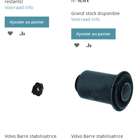
restants!
10,10 €
Voorraad info
Grand stock disponible
Voorraad info
Ajouter au panier
AJOUTER
AJOUTER
Ajouter au panier
À
AU
AJOUTER
AJOUTER
MA
COMPARATEUR
À
AU
LISTE
MA
COMPARATEUR
D’ENVIE
LISTE
D’ENVIE
Volvo Barre stabilisatrice
Volvo Barre stabilisatrice