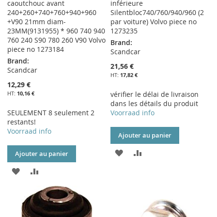
caoutchouc avant
inférieure
240+260+740+760+940+960
Silentbloc740/760/940/960 (2
+V90 21mm diam-
par voiture) Volvo piece no
23MM(9131955) * 960 740 940
1273235
760 240 S90 780 260 V90 Volvo
Brand:
piece no 1273184
Scandcar
Brand:
21,56 €
Scandcar
17,82 €
12,29 €
10,16 €
vérifier le délai de livraison
dans les détails du produit
SEULEMENT 8 seulement 2
Voorraad info
restants!
Voorraad info
Ajouter au panier
AJOUTER
AJOUTER
Ajouter au panier
À
AU
AJOUTER
AJOUTER
MA
COMPARATEUR
À
AU
LISTE
MA
COMPARATEUR