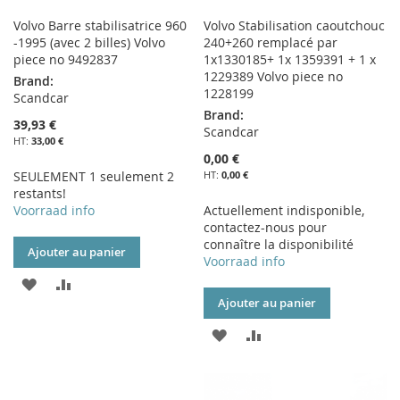
Volvo Barre stabilisatrice 960
Volvo Stabilisation caoutchouc
-1995 (avec 2 billes) Volvo
240+260 remplacé par
piece no 9492837
1x1330185+ 1x 1359391 + 1 x
1229389 Volvo piece no
Brand:
1228199
Scandcar
Brand:
39,93 €
Scandcar
33,00 €
0,00 €
SEULEMENT 1 seulement 2
0,00 €
restants!
Voorraad info
Actuellement indisponible,
contactez-nous pour
connaître la disponibilité
Ajouter au panier
Voorraad info
AJOUTER
AJOUTER
Ajouter au panier
À
AU
AJOUTER
AJOUTER
MA
COMPARATEUR
À
AU
LISTE
MA
COMPARATEUR