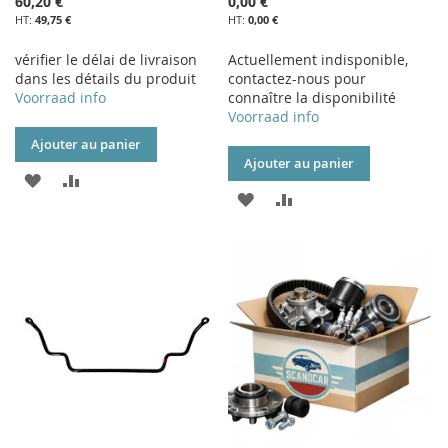
60,20 €
0,00 €
49,75 €
0,00 €
vérifier le délai de livraison
Actuellement indisponible,
dans les détails du produit
contactez-nous pour
Voorraad info
connaître la disponibilité
Voorraad info
Ajouter au panier
Ajouter au panier
AJOUTER
AJOUTER
AJOUTER
AJOUTER
À
AU
À
AU
MA
COMPARATEUR
MA
COMPARATEUR
LISTE
LISTE
D’ENVIE
D’ENVIE