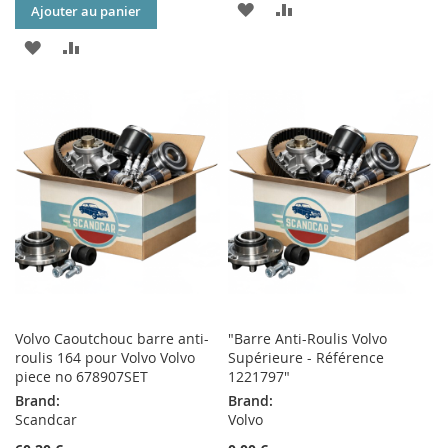
AJOUTER
AJOUTER
Ajouter au panier
À
AU
AJOUTER
AJOUTER
MA
COMPARATEUR
À
AU
LISTE
MA
COMPARATEUR
D’ENVIE
LISTE
D’ENVIE
Volvo Caoutchouc barre anti-
"Barre Anti-Roulis Volvo
roulis 164 pour Volvo Volvo
Supérieure - Référence
piece no 678907SET
1221797"
Brand:
Brand:
Scandcar
Volvo