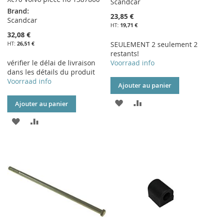
Scandcar
Brand:
23,85 €
Scandcar
19,71 €
32,08 €
26,51 €
SEULEMENT 2 seulement 2
restants!
vérifier le délai de livraison
Voorraad info
dans les détails du produit
Voorraad info
Ajouter au panier
AJOUTER
AJOUTER
Ajouter au panier
À
AU
AJOUTER
AJOUTER
MA
COMPARATEUR
À
AU
LISTE
MA
COMPARATEUR
D’ENVIE
LISTE
D’ENVIE