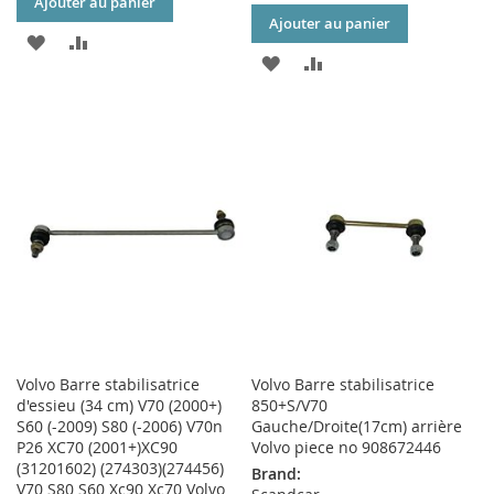
Ajouter au panier
Ajouter au panier
AJOUTER
AJOUTER
AJOUTER
AJOUTER
À
AU
À
AU
MA
COMPARATEUR
MA
COMPARATEUR
LISTE
LISTE
D’ENVIE
D’ENVIE
Volvo Barre stabilisatrice
Volvo Barre stabilisatrice
d'essieu (34 cm) V70 (2000+)
850+S/V70
S60 (-2009) S80 (-2006) V70n
Gauche/Droite(17cm) arrière
P26 XC70 (2001+)XC90
Volvo piece no 908672446
(31201602) (274303)(274456)
Brand:
V70 S80 S60 Xc90 Xc70 Volvo