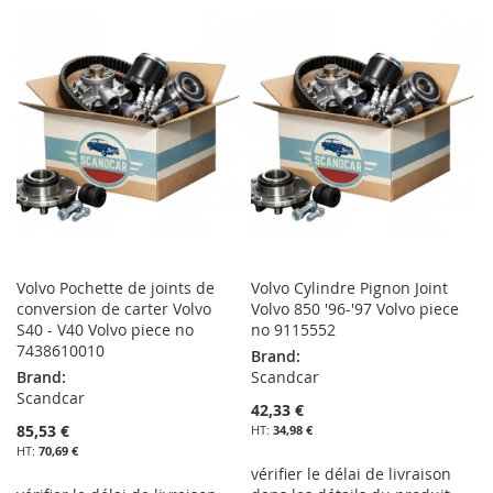
À
AU
MA
COMPARATEUR
MA
COMPARATEUR
LISTE
LISTE
D’ENVIE
D’ENVIE
Volvo Pochette de joints de
Volvo Cylindre Pignon Joint
conversion de carter Volvo
Volvo 850 '96-'97 Volvo piece
S40 - V40 Volvo piece no
no 9115552
7438610010
Brand:
Brand:
Scandcar
Scandcar
42,33 €
85,53 €
34,98 €
70,69 €
vérifier le délai de livraison