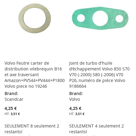
Volvo Feutre carter de
Joint de turbo d'huile
distribution vilebrequin B16
d'échappement Volvo 850 S70
et axe traversant
V70 (-2000) S80 (-2006) V70
Amazon+PV544+PV444+P1800
P26, numéro de pièce Volvo
Volvo piece no 19246
9186664
Brand:
Brand:
Scandcar
Volvo
4,25 €
4,25 €
3,51 €
3,51 €
SEULEMENT 8 seulement 2
SEULEMENT 4 seulement 2
restants!
restants!