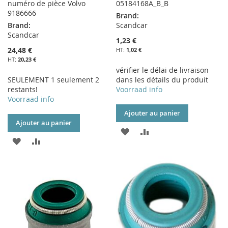
numéro de pièce Volvo
05184168A_B_B
9186666
Brand:
Brand:
Scandcar
Scandcar
1,23 €
24,48 €
1,02 €
20,23 €
vérifier le délai de livraison
SEULEMENT 1 seulement 2
dans les détails du produit
restants!
Voorraad info
Voorraad info
Ajouter au panier
Ajouter au panier
AJOUTER
AJOUTER
AJOUTER
AJOUTER
À
AU
À
AU
MA
COMPARATEUR
MA
COMPARATEUR
LISTE
LISTE
D’ENVIE
D’ENVIE