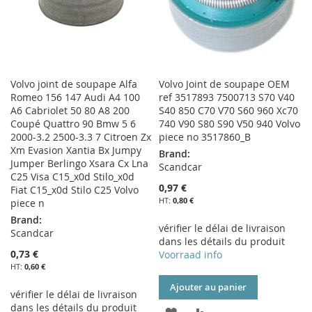
Volvo joint de soupape Alfa
Volvo Joint de soupape OEM
Romeo 156 147 Audi A4 100
ref 3517893 7500713 S70 V40
A6 Cabriolet 50 80 A8 200
S40 850 C70 V70 S60 960 Xc70
Coupé Quattro 90 Bmw 5 6
740 V90 S80 S90 V50 940 Volvo
2000-3.2 2500-3.3 7 Citroen Zx
piece no 3517860_B
Xm Evasion Xantia Bx Jumpy
Brand:
Jumper Berlingo Xsara Cx Lna
Scandcar
C25 Visa C15_x0d Stilo_x0d
0,97 €
Fiat C15_x0d Stilo C25 Volvo
0,80 €
piece n
Brand:
vérifier le délai de livraison
Scandcar
dans les détails du produit
0,73 €
Voorraad info
0,60 €
Ajouter au panier
vérifier le délai de livraison
dans les détails du produit
AJOUTER
AJOUTER