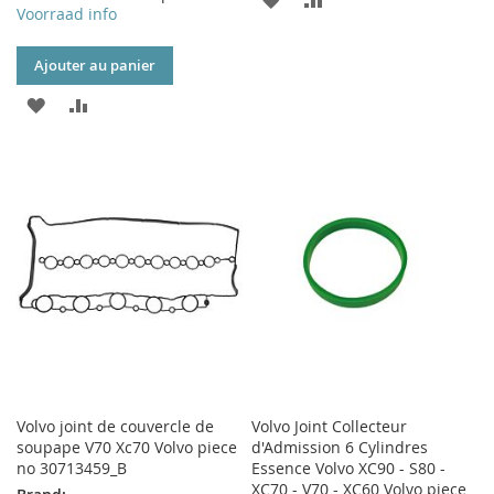
Voorraad info
À
AU
Ajouter au panier
MA
COMPARATEUR
AJOUTER
AJOUTER
LISTE
À
AU
D’ENVIE
MA
COMPARATEUR
LISTE
D’ENVIE
Volvo joint de couvercle de
Volvo Joint Collecteur
soupape V70 Xc70 Volvo piece
d'Admission 6 Cylindres
no 30713459_B
Essence Volvo XC90 - S80 -
XC70 - V70 - XC60 Volvo piece