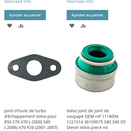
Voorraad info
Voorraad info
Ajouter au panier
Ajouter au panier
AJOUTER
AJOUTER
AJOUTER
AJOUTER
À
AU
À
AU
MA
COMPARATEUR
MA
COMPARATEUR
LISTE
LISTE
D’ENVIE
D’ENVIE
Joint d'huile de turbo
Volvo Joint de joint de
d'échappement Volvo pour
soupape OEM ref 1118094
850 S70 V70 (-2000) S80
1221514 36109675 S80 S60 D5
(-2006) V70 P26 (2001-2007)
Diesel Volvo piece no