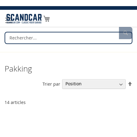
Allez
au
Mon panier
contenu
Rec
Pakking
Pa
Trier par
or
dé
14
articles