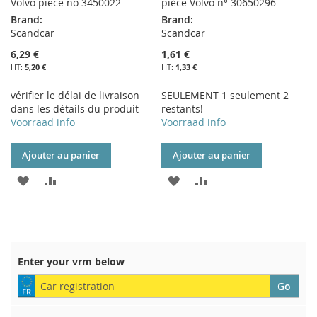
Volvo piece no 3450022
pièce Volvo n° 30650296
Brand:
Brand:
Scandcar
Scandcar
6,29 €
1,61 €
5,20 €
1,33 €
vérifier le délai de livraison
SEULEMENT 1 seulement 2
dans les détails du produit
restants!
Voorraad info
Voorraad info
Ajouter au panier
Ajouter au panier
AJOUTER
AJOUTER
AJOUTER
AJOUTER
À
AU
À
AU
MA
COMPARATEUR
MA
COMPARATEUR
LISTE
LISTE
Enter your vrm below
D’ENVIE
D’ENVIE