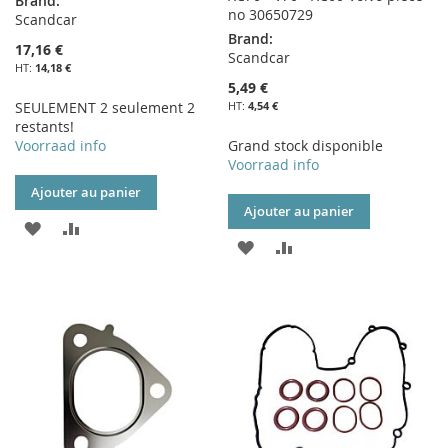
Brand:
no 30650729
Scandcar
Brand:
17,16 €
Scandcar
14,18 €
5,49 €
SEULEMENT 2 seulement 2
4,54 €
restants!
Voorraad info
Grand stock disponible
Voorraad info
Ajouter au panier
Ajouter au panier
AJOUTER
AJOUTER
AJOUTER
AJOUTER
À
AU
À
AU
MA
COMPARATEUR
MA
COMPARATEUR
LISTE
LISTE
D’ENVIE
D’ENVIE