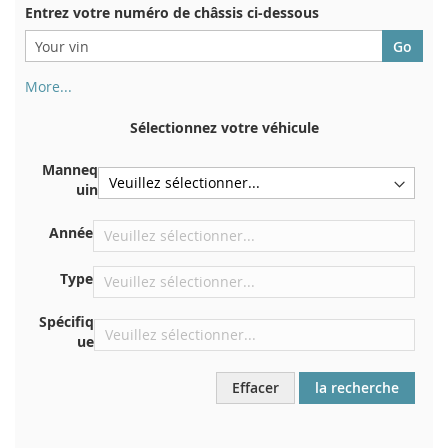
Entrez votre numéro de châssis ci-dessous
More...
Votre numéro de châssis figure au dos de votre certificat
d'immatriculation. Et aussi dans la voiture
Sélectionnez votre véhicule
Sur la plaque inférieure du siège avant droit
Manneq
Centrer contre la cloison sous le capot
uin
Directement dans le compartiment moteur
Année
Près du pare-brise, sur le tableau de bord
Dans le montant de porte arrière droit
Type
Spécifiq
ue
Effacer
la recherche