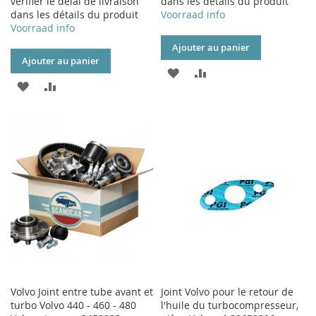
vérifier le délai de livraison
dans les détails du produit
dans les détails du produit
Voorraad info
Voorraad info
Ajouter au panier
Ajouter au panier
AJOUTER
AJOUTER
AJOUTER
AJOUTER
À
AU
À
AU
MA
COMPARATEUR
MA
COMPARATEUR
LISTE
LISTE
D’ENVIE
D’ENVIE
Volvo Joint entre tube avant et
Joint Volvo pour le retour de
turbo Volvo 440 - 460 - 480
l'huile du turbocompresseur,