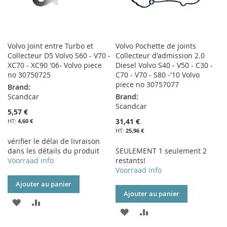
Volvo Joint entre Turbo et
Volvo Pochette de joints
Collecteur D5 Volvo S60 - V70 -
Collecteur d'admission 2.0
XC70 - XC90 '06- Volvo piece
Diesel Volvo S40 - V50 - C30 -
no 30750725
C70 - V70 - S80 -'10 Volvo
piece no 30757077
Brand:
Scandcar
Brand:
Scandcar
5,57 €
31,41 €
4,60 €
25,96 €
vérifier le délai de livraison
dans les détails du produit
SEULEMENT 1 seulement 2
Voorraad info
restants!
Voorraad info
Ajouter au panier
Ajouter au panier
AJOUTER
AJOUTER
AJOUTER
AJOUTER
À
AU