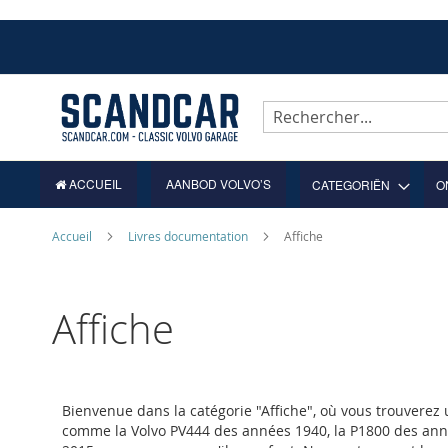
Allez
au
contenu
Rechercher
ACCUEIL
AANBOD VOLVO’S
CATEGORIËN
O
Accueil
Livres documentation
Affiche
Affiche
Bienvenue dans la catégorie "Affiche", où vous trouverez
comme la Volvo PV444 des années 1940, la P1800 des anné