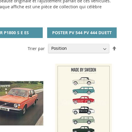
eauté originale et l'ajustement parfait de ces véhicules.
haque affiche est une pièce de collection qui célèbre
R P1800 S E ES
POSTER PV 544 PV 444 DUETT
Par
Trier par
ordre
décrois