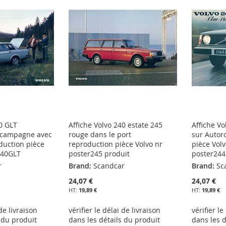
40 GLT
Affiche Volvo 240 estate 245
Affiche Vo
a campagne avec
rouge dans le port
sur Autor
duction pièce
reproduction pièce Volvo nr
pièce Volv
240GLT
poster245 produit
poster244
r
Brand:
Scandcar
Brand:
Sc
24,07 €
24,07 €
19,89 €
19,89 €
 de livraison
vérifier le délai de livraison
vérifier le
 du produit
dans les détails du produit
dans les d