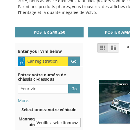
2015, nous avons ce qu'il vous faut. Nos posters sont le 
Parmi nos produits phares, vous trouverez des affiches de 
l'héritage et la qualité inégalée de Volvo.
POSTER 240 260
POSTER AM
Afficher
Grille
Liste
15
Enter your vrm below
en
Entrez votre numéro de
châssis ci-dessous
More...
Votre numéro de châssis figure
Sélectionnez votre véhicule
au dos de votre certificat
d'immatriculation. Et aussi
Manneq
dans la voiture
uin