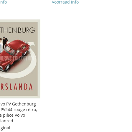
info
Voorraad info
olvo PV Gothenburg
 PV544 rouge rétro,
 pièce Volvo
slanred.
iginal