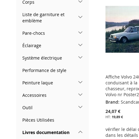
À
AJOUTER
À
AJOUTER
À
AJOUTER
À
AJOUTER
Corps
MA
AU
MA
AU
MA
AU
MA
AU
Liste de garniture et
emblème
LISTE
COMPARATEUR
LISTE
COMPARATEUR
LISTE
COMPARATEUR
LISTE
COMPARATEUR
Pare-chocs
D’ENVIE
D’ENVIE
D’ENVIE
D’ENVIE
Éclairage
Système électrique
Performance de style
Affiche Volvo 2
conduisant à l
Peinture laque
chasseur, repro
Volvo nr Poster
Accessoires
Brand:
Scandca
Outil
24,07 €
19,89 €
Pièces Utilisées
vérifier le délai
Livres documentation
dans les détails