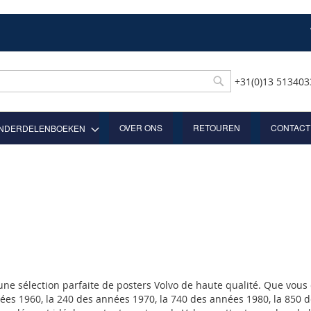
+31(0)13 51340
Rechercher
OVER ONS
RETOUREN
CONTACT
NDERDELENBOEKEN
 une sélection parfaite de posters Volvo de haute qualité. Que vo
es 1960, la 240 des années 1970, la 740 des années 1980, la 850 