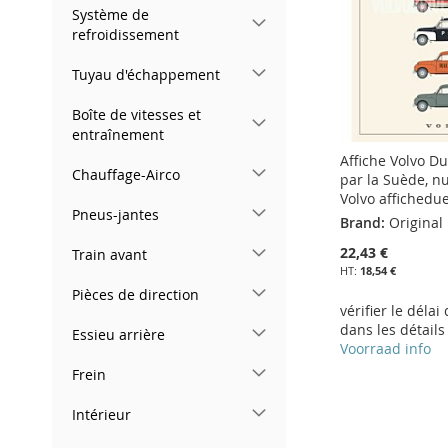
Système de
D’ENVIE
refroidissement
Tuyau d'échappement
Boîte de vitesses et
entraînement
Affiche Volvo D
Chauffage-Airco
par la Suède, n
Volvo affichedue
Pneus-jantes
Brand:
Original
22,43 €
Train avant
18,54 €
Pièces de direction
vérifier le délai
dans les détails
Essieu arrière
Voorraad info
Frein
Ajouter au panier
Ajouter au panier
Ajouter au panier
Ajouter au panier
Intérieur
AJOUTER
AJOUTER
AJOUTER
AJOUTER