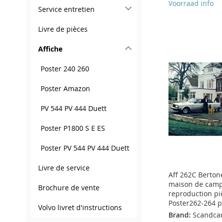
Voorraad info
Service entretien
Ajouter au panier
Ajouter au panier
Ajouter au panier
Ajouter au panier
Livre de pièces
AJOUTER
AJOUTER
AJOUTER
AJOUTER
Affiche
À
AJOUTER
À
AJOUTER
À
AJOUTER
À
AJOUTER
Poster 240 260
MA
AU
MA
AU
MA
AU
MA
AU
Poster Amazon
LISTE
COMPARATEUR
LISTE
COMPARATEUR
LISTE
COMPARATEUR
LISTE
COMPARATEUR
D’ENVIE
D’ENVIE
D’ENVIE
D’ENVIE
PV 544 PV 444 Duett
Poster P1800 S E ES
Poster PV 544 PV 444 Duett
Livre de service
Aff 262C Berton
maison de cam
Brochure de vente
reproduction pi
Poster262-264 p
Volvo livret d'instructions
Brand:
Scandca