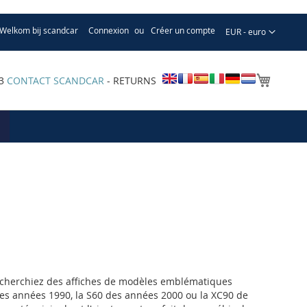
Welkom bij scandcar
Connexion
Créer un compte
Devise
EUR - euro
Mon pa
33
CONTACT SCANDCAR
- RETURNS
us cherchiez des affiches de modèles emblématiques
des années 1990, la S60 des années 2000 ou la XC90 de