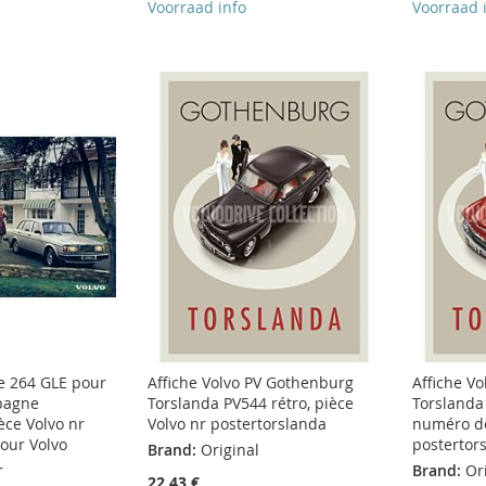
Voorraad info
Voorraad 
e 264 GLE pour
Affiche Volvo PV Gothenburg
Affiche V
pagne
Torslanda PV544 rétro, pièce
Torslanda
èce Volvo nr
Volvo nr postertorslanda
numéro de
our Volvo
postertor
Brand:
Original
r
Brand:
Or
22,43 €