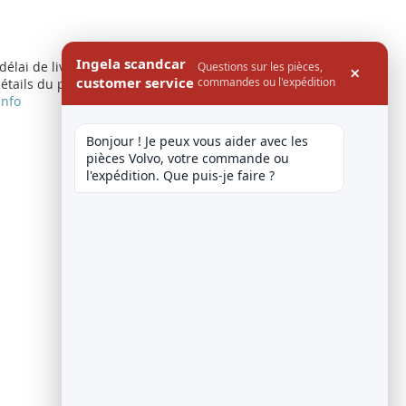
Ingela scandcar
 délai de livraison
Questions sur les pièces,
×
customer service
commandes ou l'expédition
étails du produit
info
Bonjour ! Je peux vous aider avec les 
pièces Volvo, votre commande ou 
l'expédition. Que puis-je faire ?
Afficher
par page