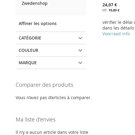
Zwedenshop
24,07 €
19,89 €
vérifier le délai
Affiner les options
dans les détails
Voorraad info
CATÉGORIE
Ajouter au panier
Ajouter au panier
Ajouter au panier
AJOUTER
COULEUR
AJOUTER
AJOUTER
À
AJOUTER
MARQUE
À
AJOUTER
À
AJOUTER
MA
AU
MA
AU
MA
AU
LISTE
COMPARATEUR
Comparer des produits
LISTE
COMPARATEUR
LISTE
COMPARATEUR
D’ENVIE
D’ENVIE
D’ENVIE
Vous n’avez pas d’articles à comparer.
Ma liste d’envies
Il n’y a aucun article dans votre liste