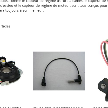
oduits, comme le capteur de régime d'arbre à cames, le capteur de r
d'essieu et le capteur de régime de moteur, sont tous conçus pour 
era toujours à son meilleur.
rticles
ce no 1346802
Volvo Capteur de vitesse (PMH)
Volvo Cap