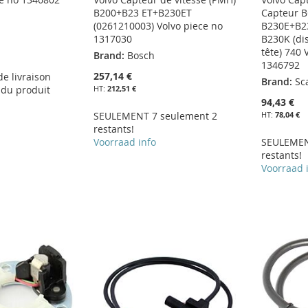
B200+B23 ET+B230ET
Capteur B
(0261210003) Volvo piece no
B230E+B2
1317030
B230K (dis
tête) 740 
Brand:
Bosch
1346792
257,14 €
 de livraison
Brand:
Sc
 du produit
212,51 €
94,43 €
SEULEMENT 7 seulement 2
78,04 €
restants!
Voorraad info
SEULEMEN
restants!
Voorraad 