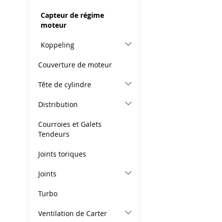
À
AJOUTER
AJOUTER
À
AJOUTER
Capteur de régime
MA
AU
À
AJOUTER
moteur
MA
AU
LISTE
COMPARATEUR
MA
AU
Koppeling
LISTE
COMPARATEUR
D’ENVIE
LISTE
COMPARATEUR
Couverture de moteur
D’ENVIE
D’ENVIE
Tête de cylindre
Distribution
Courroies et Galets
Tendeurs
Joints toriques
Joints
Turbo
Ventilation de Carter