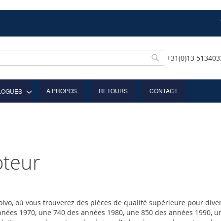
+31(0)13 51340
Rechercher
À PROPOS
RETOURS
CONTACT
LOGUES
oteur
lvo, où vous trouverez des pièces de qualité supérieure pour div
nnées 1970, une 740 des années 1980, une 850 des années 1990, u