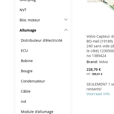
D’ENVIE
NVT
Bloc moteur
Allumage
Volvo Capteur d
Distributeur d'électricité
BO-Hall (19189
240 sans vide (d
ECU
le côté) 123050
no 1389424
Bobine
Brand:
Volvo
228,70 €
Bougie
189,01 €
Condensateur
SEULEMENT 1 s
restants!
Câble
Voorraad info
Ajouter au panier
nvt
Ajouter au panier
AJOUTER
Ajouter au panier
Module d'allumage
AJOUTER