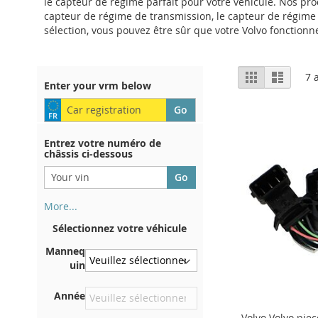
le capteur de régime parfait pour votre véhicule. Nos pr
capteur de régime de transmission, le capteur de régime 
sélection, vous pouvez être sûr que votre Volvo fonctionn
Afficher
Grille
Liste
7
a
Enter your vrm below
en
Entrez votre numéro de
châssis ci-dessous
More...
Votre numéro de châssis figure
Sélectionnez votre véhicule
au dos de votre certificat
d'immatriculation. Et aussi
Manneq
dans la voiture
uin
Sur la plaque inférieure du
Année
siège avant droit
Volvo Volvo pie