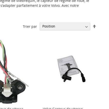
égime de vilebrequin, le capteur de régime de roue, le
s'adapter parfaitement à votre Volvo. Avec notre
Par
Trier par
ordre
décrois
teur de vitesse
Volvo Capteur de vitesse