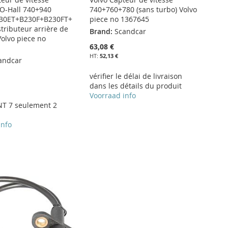
O-Hall 740+940
740+760+780 (sans turbo) Volvo
30ET+B230F+B230FT+
piece no 1367645
tributeur arrière de
Brand:
Scandcar
Volvo piece no
63,08 €
52,13 €
andcar
vérifier le délai de livraison
dans les détails du produit
Voorraad info
T 7 seulement 2
info