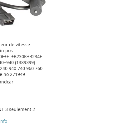
teur de vitesse
uin pos
0F+FT+B230K+B234F
0+940 (1389399)
 240 940 740 960 760
ce no 271949
andcar
T 3 seulement 2
info