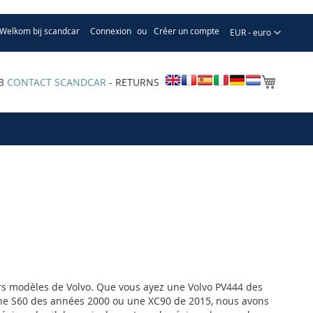
Welkom bij scandcar
Connexion
Créer un compte
Devise
EUR - euro
Mon pa
33
CONTACT SCANDCAR
- RETURNS
ers modèles de Volvo. Que vous ayez une Volvo PV444 des
ne S60 des années 2000 ou une XC90 de 2015, nous avons