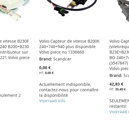
e vitesse B230F
Volvo Capteur de vitesse B200K
Volvo Cap
) 240 B200+B230
240+740+940 plus disponible
(vilebreq
istributeur sur
Volvo piece no 1336660
B23E+B23
0221 Volvo piece
BO 240+74
Brand:
Scandcar
(3547847)
0,00 €
Volvo pie
0,00 €
Brand:
Sc
42,83 €
Actuellement indisponible,
contactez-nous pour connaître
35,40 €
eulement 2
la disponibilité
Voorraad info
SEULEMEN
restants!
Voorraad 