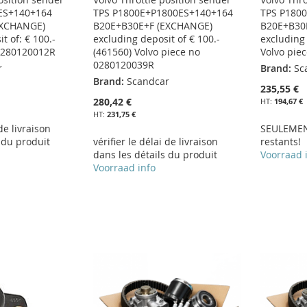
ES+140+164
TPS P1800E+P1800ES+140+164
TPS P180
EXCHANGE)
B20E+B30E+F (EXCHANGE)
B20E+B30
t of: € 100.-
excluding deposit of € 100.-
excluding 
 0280120012R
(461560) Volvo piece no
Volvo pie
0280120039R
r
Brand:
Sc
Brand:
Scandcar
235,55 €
280,42 €
194,67 €
231,75 €
 de livraison
SEULEMEN
 du produit
vérifier le délai de livraison
restants!
dans les détails du produit
Voorraad 
Voorraad info