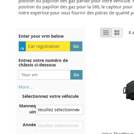
position du papillon des gaz parfait pour votre véhicule.
position du papillon des gaz pour la S80, le capteur pour l
notre expertise pour vous fournir des pièces de qualité p
Afficher
Grille
Liste
8
a
Enter your vrm below
en
Entrez votre numéro de
châssis ci-dessous
More...
Votre numéro de châssis figure
Sélectionnez votre véhicule
au dos de votre certificat
d'immatriculation. Et aussi
Manneq
dans la voiture
uin
Sur la plaque inférieure du
Année
siège avant droit
Volvo Throttle p