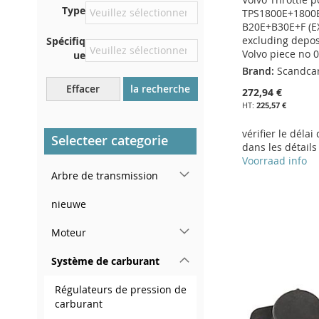
Centrer contre la cloison
Type
TPS1800E+1800
sous le capot
B20E+B30E+F (
Directement dans le
excluding deposi
Spécifiq
compartiment moteur
Volvo piece no
ue
Brand:
Scandca
Près du pare-brise, sur le
tableau de bord
Effacer
la recherche
272,94 €
225,57 €
Dans le montant de porte
arrière droit
vérifier le délai
Selecteer categorie
dans les détails
Voorraad info
Arbre de transmission
Ajouter au panier
Ajouter au panier
Ajouter au panier
nieuwe
AJOUTER
AJOUTER
AJOUTER
Ajouter au panier
Moteur
À
AJOUTER
À
AJOUTER
À
AJOUTER
AJOUTER
MA
AU
MA
AU
Système de carburant
MA
AU
À
AJOUTER
LISTE
COMPARATEUR
LISTE
COMPARATEUR
Régulateurs de pression de
LISTE
COMPARATEUR
MA
AU
carburant
D’ENVIE
D’ENVIE