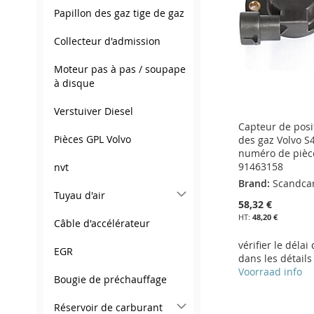
D’ENVIE
LISTE
COMPARATEUR
Papillon des gaz tige de gaz
D’ENVIE
Collecteur d'admission
Moteur pas à pas / soupape
à disque
Verstuiver Diesel
Capteur de posi
Pièces GPL Volvo
des gaz Volvo S4
numéro de pièc
91463158
nvt
Brand:
Scandca
Tuyau d'air
58,32 €
48,20 €
Câble d'accélérateur
vérifier le délai
EGR
dans les détails
Voorraad info
Bougie de préchauffage
Ajouter au panier
Ajouter au panier
Ajouter au panier
Réservoir de carburant
AJOUTER
AJOUTER
Ajouter au panier