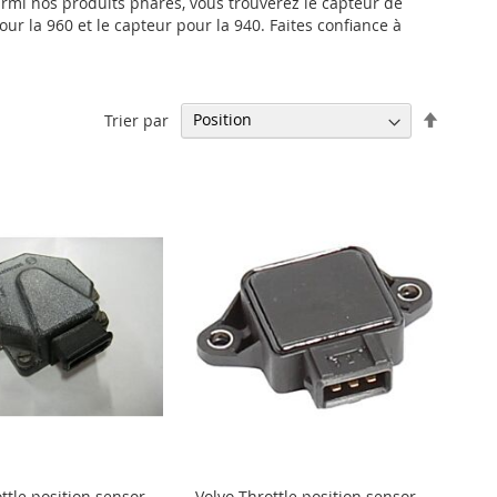
armi nos produits phares, vous trouverez le capteur de
our la 960 et le capteur pour la 940. Faites confiance à
Par
Trier par
ordre
décrois
ttle position sensor
Volvo Throttle position sensor