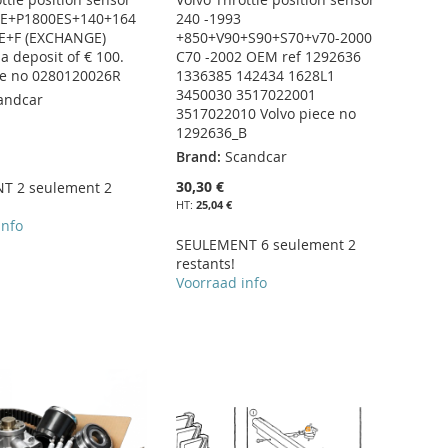
0E+P1800ES+140+164
240 -1993
E+F (EXCHANGE)
+850+V90+S90+S70+v70-2000
a deposit of € 100.
C70 -2002 OEM ref 1292636
ce no 0280120026R
1336385 142434 1628L1
3450030 3517022001
andcar
3517022010 Volvo piece no
1292636_B
Brand:
Scandcar
30,30 €
T 2 seulement 2
25,04 €
info
SEULEMENT 6 seulement 2
restants!
Voorraad info