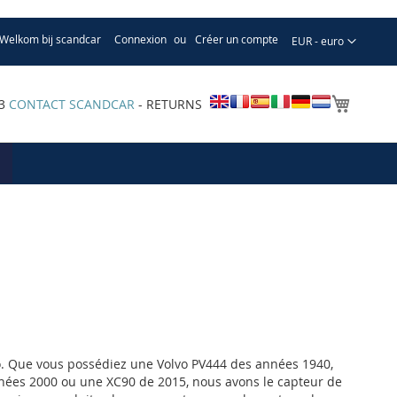
Welkom bij scandcar
Connexion
Créer un compte
Devise
EUR - euro
Mon pa
33
CONTACT SCANDCAR
- RETURNS
lvo. Que vous possédiez une Volvo PV444 des années 1940,
nées 2000 ou une XC90 de 2015, nous avons le capteur de