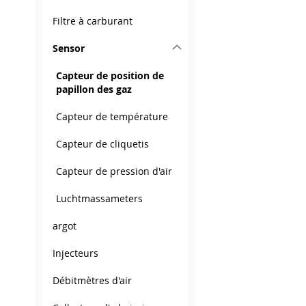
AJOUTER
À
AJOUTER
À
AJOUTER
AJOUTER
Filtre à carburant
À
AJOUTER
MA
AU
MA
AU
À
AJOUTER
Sensor
MA
AU
LISTE
COMPARATEUR
LISTE
COMPARATEUR
MA
AU
Capteur de position de
LISTE
COMPARATEUR
papillon des gaz
D’ENVIE
D’ENVIE
LISTE
COMPARATEUR
D’ENVIE
D’ENVIE
Capteur de température
Capteur de cliquetis
Capteur de pression d'air
Luchtmassameters
argot
Injecteurs
Débitmètres d'air