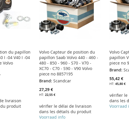
tion du papillon
Volvo Capteur de position du
Volvo Cap
0 I -04 V40 I -04
papillon Saab Volvo 440 - 460 -
papillon V
e Volvo
480 - 850 - 960 - S70 - V70 -
piece no 
XC70 - C70 - S90 - V90 Volvo
Brand:
Sc
piece no 8857195
r
55,42 €
Brand:
Scandcar
45,80 €
27,29 €
22,55 €
vérifier le
 de livraison
dans les d
 du produit
vérifier le délai de livraison
Voorraad 
dans les détails du produit
Voorraad info