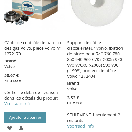
Câble de contrôle de papillon
Support de câble
des gaz Volvo, pièce Volvo n°
d'accélérateur Volvo, fixation
1272170
de pince pour 740 760 780
850 940 960 C70 (-2005) S70
Brand:
V70 V70XC (-2000) S90 V90
Volvo
(-1998), numéro de pièce
50,67 €
Volvo 1272404
41,88 €
Brand:
Volvo
vérifier le délai de livraison
3,53 €
dans les détails du produit
Voorraad info
2,92 €
SEULEMENT 1 seulement 2
Ajouter au panier
restants!
Voorraad info
AJOUTER
AJOUTER