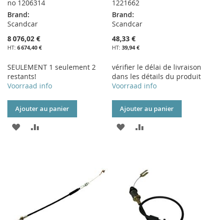
no 1206314
1221662
Brand:
Brand:
Scandcar
Scandcar
8 076,02 €
48,33 €
6 674,40 €
39,94 €
SEULEMENT 1 seulement 2
vérifier le délai de livraison
restants!
dans les détails du produit
Voorraad info
Voorraad info
Ajouter au panier
Ajouter au panier
AJOUTER
AJOUTER
AJOUTER
AJOUTER
À
AU
À
AU
MA
COMPARATEUR
MA
COMPARATEUR
LISTE
LISTE
D’ENVIE
D’ENVIE