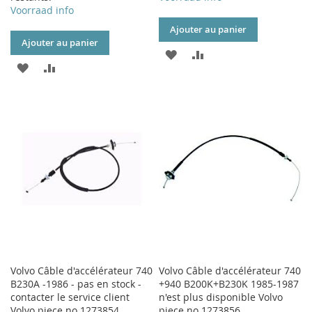
Voorraad info
Ajouter au panier
Ajouter au panier
AJOUTER
AJOUTER
AJOUTER
AJOUTER
À
AU
À
AU
MA
COMPARATEUR
MA
COMPARATEUR
LISTE
LISTE
D’ENVIE
D’ENVIE
Volvo Câble d'accélérateur 740
Volvo Câble d'accélérateur 740
B230A -1986 - pas en stock -
+940 B200K+B230K 1985-1987
contacter le service client
n'est plus disponible Volvo
Volvo piece no 1273854
piece no 1273856