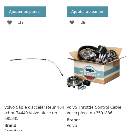
Ajouter au panier
Ajouter au panier
AJOUTER
AJOUTER
AJOUTER
AJOUTER
À
AU
À
AU
MA
COMPARATEUR
MA
COMPARATEUR
LISTE
LISTE
D’ENVIE
D’ENVIE
Volvo Câble d'accélérateur 164
Volvo Throttle Control Cable
-chnr 74449 Volvo piece no
Volvo piece no 3501886
685335
Brand:
Brand:
Volvo
Scandcar