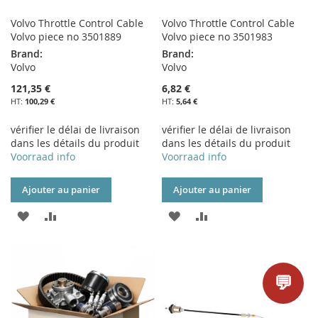
Volvo Throttle Control Cable
Volvo Throttle Control Cable
Volvo piece no 3501889
Volvo piece no 3501983
Brand:
Brand:
Volvo
Volvo
121,35 €
6,82 €
100,29 €
5,64 €
vérifier le délai de livraison
vérifier le délai de livraison
dans les détails du produit
dans les détails du produit
Voorraad info
Voorraad info
Ajouter au panier
Ajouter au panier
AJOUTER
AJOUTER
AJOUTER
AJOUTER
À
AU
À
AU
MA
COMPARATEUR
MA
COMPARATEUR
💬
LISTE
LISTE
D’ENVIE
D’ENVIE