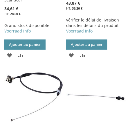
43,87 €
34,61 €
36,26 €
28,60 €
vérifier le délai de livraison
Grand stock disponible
dans les détails du produit
Voorraad info
Voorraad info
Ajouter au panier
Ajouter au panier
AJOUTER
AJOUTER
AJOUTER
AJOUTER
À
AU
À
AU
MA
COMPARATEUR
MA
COMPARATEUR
LISTE
LISTE
D’ENVIE
D’ENVIE