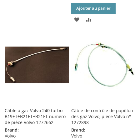
À
AU
Ajouter au panier
MA
COMPARATEUR
AJOUTER
AJOUTER
LISTE
À
AU
D’ENVIE
MA
COMPARATEUR
LISTE
D’ENVIE
Câble à gaz Volvo 240 turbo
Câble de contrôle de papillon
B19ET+B21ET+B21FT numéro
des gaz Volvo, pièce Volvo n°
de pièce Volvo 1272662
1272898
Brand:
Brand:
Volvo
Volvo