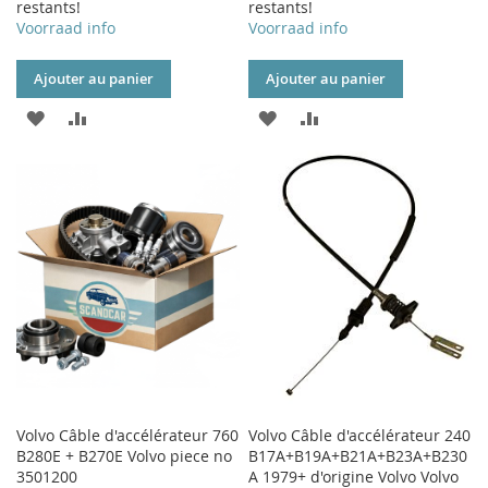
restants!
restants!
Voorraad info
Voorraad info
Ajouter au panier
Ajouter au panier
AJOUTER
AJOUTER
AJOUTER
AJOUTER
À
AU
À
AU
MA
COMPARATEUR
MA
COMPARATEUR
LISTE
LISTE
D’ENVIE
D’ENVIE
Volvo Câble d'accélérateur 760
Volvo Câble d'accélérateur 240
B280E + B270E Volvo piece no
B17A+B19A+B21A+B23A+B230
3501200
A 1979+ d'origine Volvo Volvo