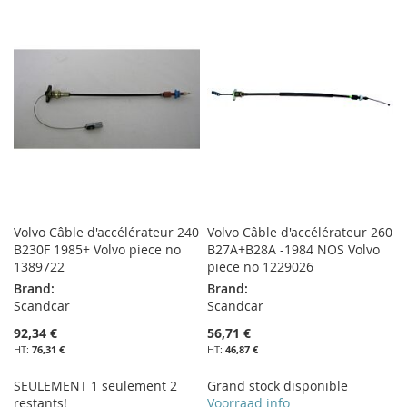
MA
COMPARATEUR
MA
COMPARATEUR
LISTE
LISTE
D’ENVIE
D’ENVIE
Volvo Câble d'accélérateur 240
Volvo Câble d'accélérateur 260
B230F 1985+ Volvo piece no
B27A+B28A -1984 NOS Volvo
1389722
piece no 1229026
Brand:
Brand:
Scandcar
Scandcar
92,34 €
56,71 €
76,31 €
46,87 €
SEULEMENT 1 seulement 2
Grand stock disponible
restants!
Voorraad info