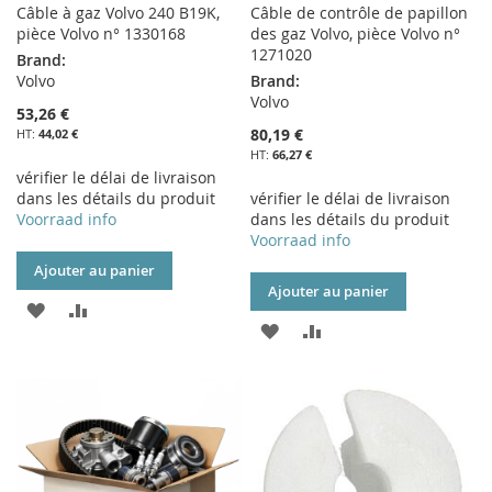
Câble à gaz Volvo 240 B19K,
Câble de contrôle de papillon
pièce Volvo n° 1330168
des gaz Volvo, pièce Volvo n°
1271020
Brand:
Volvo
Brand:
Volvo
53,26 €
80,19 €
44,02 €
66,27 €
vérifier le délai de livraison
dans les détails du produit
vérifier le délai de livraison
Voorraad info
dans les détails du produit
Voorraad info
Ajouter au panier
Ajouter au panier
AJOUTER
AJOUTER
AJOUTER
AJOUTER
À
AU
À
AU
MA
COMPARATEUR
MA
COMPARATEUR
LISTE
LISTE
D’ENVIE
D’ENVIE