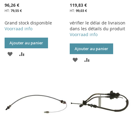
96,26 €
119,83 €
79,55 €
99,03 €
Grand stock disponible
vérifier le délai de livraison
Voorraad info
dans les détails du produit
Voorraad info
Ajouter au panier
Ajouter au panier
AJOUTER
AJOUTER
AJOUTER
AJOUTER
À
AU
À
AU
MA
COMPARATEUR
MA
COMPARATEUR
LISTE
LISTE
D’ENVIE
D’ENVIE