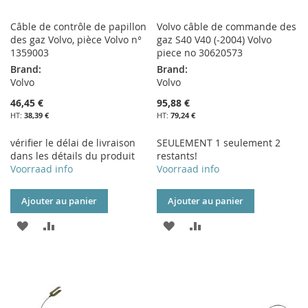
Câble de contrôle de papillon
Volvo câble de commande des
des gaz Volvo, pièce Volvo n°
gaz S40 V40 (-2004) Volvo
1359003
piece no 30620573
Brand:
Brand:
Volvo
Volvo
46,45 €
95,88 €
38,39 €
79,24 €
vérifier le délai de livraison
SEULEMENT 1 seulement 2
dans les détails du produit
restants!
Voorraad info
Voorraad info
Ajouter au panier
Ajouter au panier
AJOUTER
AJOUTER
AJOUTER
AJOUTER
À
AU
À
AU
MA
COMPARATEUR
MA
COMPARATEUR
LISTE
LISTE