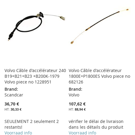
MA
COMPARATEUR
LISTE
LISTE
D’ENVIE
D’ENVIE
Volvo Câble d'accélérateur 240
Volvo Câble d'accélérateur
B19+B21+B23 +B200K-1979
1800E+P1800ES Volvo piece no
Volvo piece no 1228951
682126
Brand:
Brand:
Scandcar
Volvo
36,70 €
107,62 €
30,33 €
88,94 €
SEULEMENT 2 seulement 2
vérifier le délai de livraison
restants!
dans les détails du produit
Voorraad info
Voorraad info