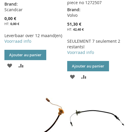
piece no 1272507
Brand:
Scandcar
Brand:
Volvo
0,00 €
51,30 €
0,00 €
42,40 €
Leverbaar over 12 maand(en)
Voorraad info
SEULEMENT 7 seulement 2
restants!
Voorraad info
Ajouter au panier
AJOUTER
AJOUTER
Ajouter au panier
À
AU
AJOUTER
AJOUTER
MA
COMPARATEUR
À
AU
LISTE
MA
COMPARATEUR
D’ENVIE
LISTE
D’ENVIE