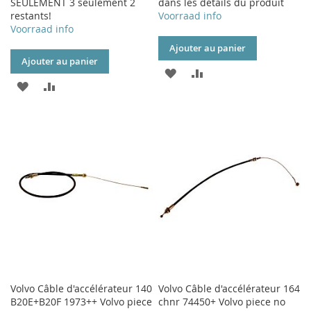
SEULEMENT 3 seulement 2
dans les détails du produit
restants!
Voorraad info
Voorraad info
Ajouter au panier
Ajouter au panier
AJOUTER
AJOUTER
AJOUTER
AJOUTER
À
AU
À
AU
MA
COMPARATEUR
MA
COMPARATEUR
LISTE
LISTE
D’ENVIE
D’ENVIE
Volvo Câble d'accélérateur 140
Volvo Câble d'accélérateur 164
B20E+B20F 1973++ Volvo piece
chnr 74450+ Volvo piece no