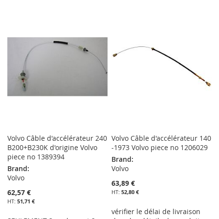
MA
COMPARATEUR
À
AU
LISTE
MA
COMPARATEUR
D’ENVIE
LISTE
D’ENVIE
Volvo Câble d'accélérateur 240
Volvo Câble d'accélérateur 140
B200+B230K d'origine Volvo
-1973 Volvo piece no 1206029
piece no 1389394
Brand:
Brand:
Volvo
Volvo
63,89 €
62,57 €
52,80 €
51,71 €
vérifier le délai de livraison