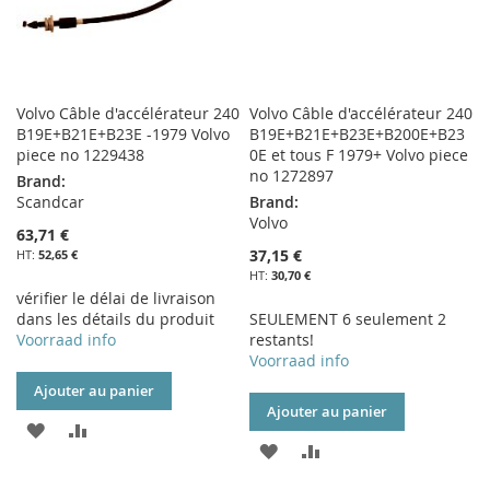
Volvo Câble d'accélérateur 240
Volvo Câble d'accélérateur 240
B19E+B21E+B23E -1979 Volvo
B19E+B21E+B23E+B200E+B23
piece no 1229438
0E et tous F 1979+ Volvo piece
no 1272897
Brand:
Scandcar
Brand:
Volvo
63,71 €
37,15 €
52,65 €
30,70 €
vérifier le délai de livraison
dans les détails du produit
SEULEMENT 6 seulement 2
Voorraad info
restants!
Voorraad info
Ajouter au panier
Ajouter au panier
AJOUTER
AJOUTER
AJOUTER
AJOUTER
À
AU
À
AU