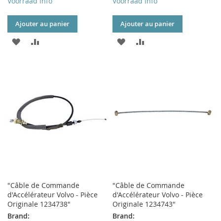
Voorraad info
Voorraad info
Ajouter au panier
Ajouter au panier
AJOUTER
AJOUTER
AJOUTER
AJOUTER
À
AU
À
AU
MA
COMPARATEUR
MA
COMPARATEUR
LISTE
LISTE
D’ENVIE
D’ENVIE
"Câble de Commande
"Câble de Commande
d'Accélérateur Volvo - Pièce
d'Accélérateur Volvo - Pièce
Originale 1234738"
Originale 1234743"
Brand:
Brand: