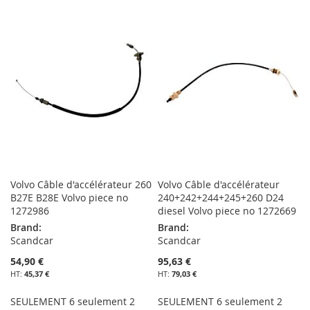
À
AU
À
AU
MA
COMPARATEUR
MA
COMPARATEUR
LISTE
LISTE
D’ENVIE
D’ENVIE
Volvo Câble d'accélérateur 260
Volvo Câble d'accélérateur
B27E B28E Volvo piece no
240+242+244+245+260 D24
1272986
diesel Volvo piece no 1272669
Brand:
Brand:
Scandcar
Scandcar
54,90 €
95,63 €
45,37 €
79,03 €
SEULEMENT 6 seulement 2
SEULEMENT 6 seulement 2