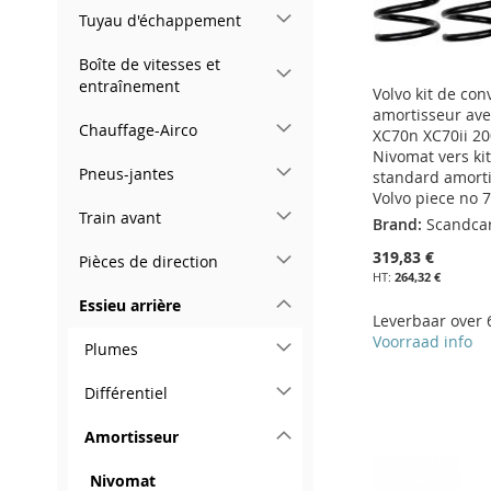
Tuyau d'échappement
Boîte de vitesses et
entraînement
Volvo kit de con
amortisseur avec
Chauffage-Airco
XC70n XC70ii 2
Nivomat vers ki
Pneus-jantes
standard amort
Volvo piece no
Train avant
Brand:
Scandca
319,83 €
Pièces de direction
264,32 €
Essieu arrière
Leverbaar over
Voorraad info
Plumes
Ajouter au panier
Ajouter au panier
Différentiel
AJOUTER
Ajouter au panier
Ajouter au panier
AJOUTER
À
AJOUTER
Amortisseur
AJOUTER
AJOUTER
À
AJOUTER
MA
AU
À
AJOUTER
À
AJOUTER
Nivomat