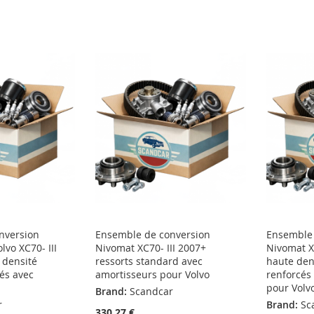
nversion
Ensemble de conversion
Ensemble 
lvo XC70- III
Nivomat XC70- III 2007+
Nivomat X
 densité
ressorts standard avec
haute den
cés avec
amortisseurs pour Volvo
renforcés
pour Volv
Brand:
Scandcar
r
Brand:
Sc
330,27 €