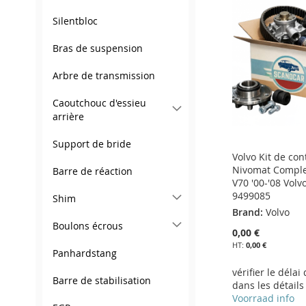
MA
AU
LISTE
COMPARATEUR
MA
AU
MA
AU
Silentbloc
LISTE
COMPARATEUR
D’ENVIE
LISTE
COMPARATEUR
LISTE
COMPARATEUR
Bras de suspension
D’ENVIE
D’ENVIE
D’ENVIE
Arbre de transmission
Caoutchouc d'essieu
arrière
Support de bride
Volvo Kit de con
Nivomat Comple
Barre de réaction
V70 '00-'08 Volv
9499085
Shim
Brand:
Volvo
Boulons écrous
0,00 €
0,00 €
Panhardstang
vérifier le délai
Barre de stabilisation
dans les détails
Ajouter au panier
Voorraad info