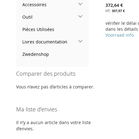
Accessoires
372,64 €
307,97 €
Outil
vérifier le délai
dans les détails
Pièces Utilisées
Voorraad info
Ajouter au panier
Livres documentation
Ajouter au panier
Ajouter au panier
AJOUTER
Zwedenshop
AJOUTER
AJOUTER
À
AJOUTER
À
AJOUTER
À
AJOUTER
MA
AU
Comparer des produits
MA
AU
MA
AU
LISTE
COMPARATEUR
Vous n’avez pas d’articles à comparer.
LISTE
COMPARATEUR
LISTE
COMPARATEUR
D’ENVIE
D’ENVIE
D’ENVIE
Ma liste d’envies
Il n’y a aucun article dans votre liste
d’envies.