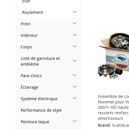
EGR
Ajouter au panier
AJOUTER
Ajouter au panier
Ajouter au panier
AJOUTER
Roulement
À
AJOUTER
AJOUTER
AJOUTER
À
AJOUTER
Frein
MA
AU
À
AJOUTER
À
AJOUTER
MA
AU
Intérieur
LISTE
COMPARATEUR
MA
AU
MA
AU
LISTE
COMPARATEUR
D’ENVIE
Corps
LISTE
COMPARATEUR
LISTE
COMPARATEUR
D’ENVIE
D’ENVIE
D’ENVIE
Liste de garniture et
emblème
Pare-chocs
Éclairage
Ensemble de co
Système électrique
Nivomat pour Vo
2007+ HD haute
Performance de style
ressorts renfor
amortisseurs
Peinture laque
Brand:
Scandca