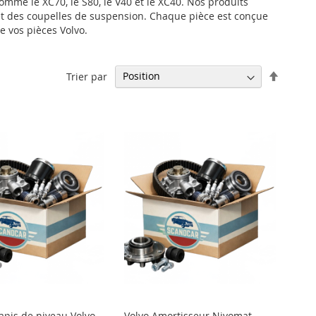
mme le XC70, le S80, le V40 et le XC40. Nos produits
 et des coupelles de suspension. Chaque pièce est conçue
e vos pièces Volvo.
Par
Trier par
ordre
décrois
tapis de niveau Volvo
Volvo Amortisseur Nivomat