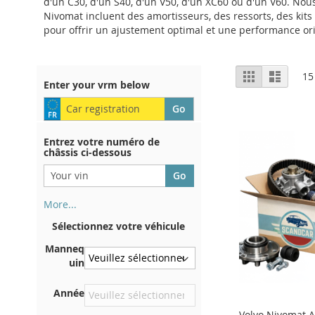
d'un C30, d'un S40, d'un V50, d'un XC60 ou d'un V60. Nou
Nivomat incluent des amortisseurs, des ressorts, des kit
pour offrir un ajustement optimal et une performance origi
Afficher
Grille
Liste
15
Enter your vrm below
en
Entrez votre numéro de
châssis ci-dessous
More...
Votre numéro de châssis figure
Sélectionnez votre véhicule
au dos de votre certificat
d'immatriculation. Et aussi
Manneq
dans la voiture
uin
Sur la plaque inférieure du
Année
siège avant droit
Volvo Nivomat 