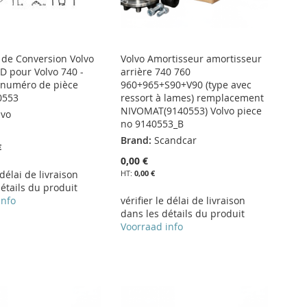
de Conversion Volvo
Volvo Amortisseur amortisseur
D pour Volvo 740 -
arrière 740 760
, numéro de pièce
960+965+S90+V90 (type avec
0553
ressort à lames) remplacement
NIVOMAT(9140553) Volvo piece
lvo
no 9140553_B
Brand:
Scandcar
€
0,00 €
 délai de livraison
0,00 €
étails du produit
info
vérifier le délai de livraison
dans les détails du produit
Voorraad info