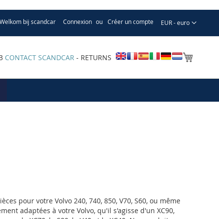
Welkom bij scandcar
Connexion
Créer un compte
Devise
EUR - euro
Mon pa
33
CONTACT SCANDCAR
- RETURNS
èces pour votre Volvo 240, 740, 850, V70, S60, ou même
ent adaptées à votre Volvo, qu'il s'agisse d'un XC90,