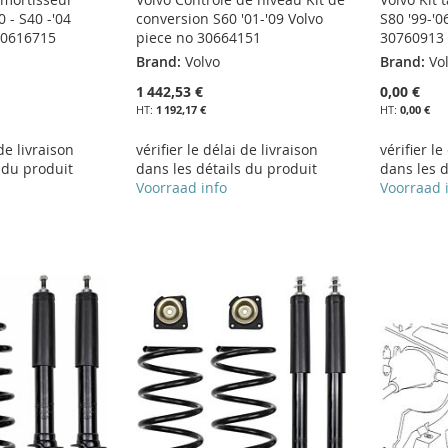
0 - S40 -'04
conversion S60 '01-'09 Volvo
S80 '99-'0
30616715
piece no 30664151
30760913
Brand:
Volvo
Brand:
Vo
1 442,53 €
0,00 €
1 192,17 €
0,00 €
 de livraison
vérifier le délai de livraison
vérifier le
 du produit
dans les détails du produit
dans les d
Voorraad info
Voorraad 