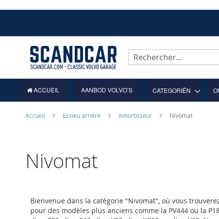
Allez
au
contenu
Rechercher
ACCUEIL
AANBOD VOLVO’S
CATEGORIËN
O
Accueil
Essieu arrière
Amortisseur
Nivomat
Nivomat
Bienvenue dans la catégorie "Nivomat", où vous trouverez
pour des modèles plus anciens comme la PV444 ou la P1800