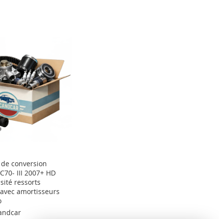
de conversion
C70- III 2007+ HD
sité ressorts
 avec amortisseurs
o
andcar