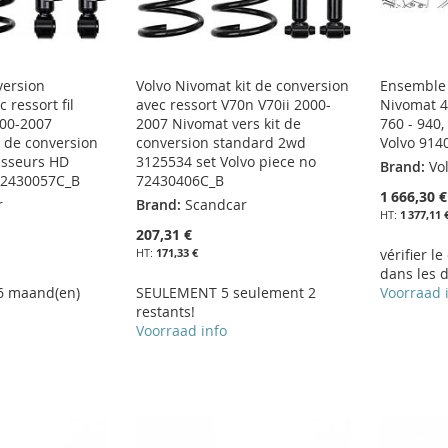
version
Volvo Nivomat kit de conversion
Ensemble 
 ressort fil
avec ressort V70n V70ii 2000-
Nivomat 4
000-2007
2007 Nivomat vers kit de
760 - 940
t de conversion
conversion standard 2wd
Volvo 914
isseurs HD
3125534 set Volvo piece no
Brand:
Vo
 72430057C_B
72430406C_B
1 666,30 €
r
Brand:
Scandcar
1 377,11 
207,31 €
171,33 €
vérifier le
dans les d
 6 maand(en)
SEULEMENT 5 seulement 2
Voorraad 
restants!
Voorraad info