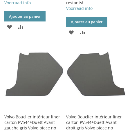
Voorraad info
restants!
Voorraad info
Ajouter au panier
Ajouter au panier
AJOUTER
AJOUTER
AJOUTER
AJOUTER
À
AU
À
AU
MA
COMPARATEUR
MA
COMPARATEUR
LISTE
LISTE
D’ENVIE
D’ENVIE
Volvo Bouclier intérieur liner
Volvo Bouclier intérieur liner
carton PV544+Duett Avant
carton PV544+Duett Avant
gauche gris Volvo piece no
droit gris Volvo piece no