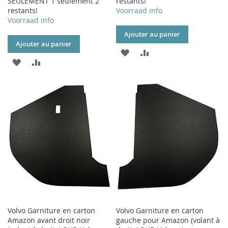
SEULEMENT 1 seulement 2
restants!
restants!
Voorraad info
Voorraad info
Ajouter au panier
Ajouter au panier
AJOUTER
AJOUTER
AJOUTER
AJOUTER
À
AU
À
AU
MA
COMPARATEUR
MA
COMPARATEUR
LISTE
LISTE
D’ENVIE
D’ENVIE
Volvo Garniture en carton
Volvo Garniture en carton
Amazon avant droit noir
gauche pour Amazon (volant à