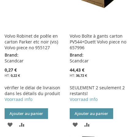
Volvo Robinet de poêle en
Volvo Boîte à gants carton
carton Parker etc noir (vis)
PV544+Duett Volvo piece no
Volvo piece no 955127
657996
Brand:
Brand:
Scandcar
Scandcar
0,27 €
44,43 €
0,22 €
36,72 €
vérifier le délai de livraison
SEULEMENT 2 seulement 2
dans les détails du produit
restants!
Voorraad info
Voorraad info
Ajouter au panier
Ajouter au panier
AJOUTER
AJOUTER
AJOUTER
AJOUTER
À
AU
À
AU