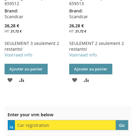
659512
659513
Brand:
Brand:
Scandcar
Scandcar
26,28 €
26,28 €
21,72 €
21,72 €
SEULEMENT 3 seulement 2
SEULEMENT 2 seulement 2
restants!
restants!
Voorraad info
Voorraad info
Ajouter au panier
Ajouter au panier
AJOUTER
AJOUTER
AJOUTER
AJOUTER
À
AU
À
AU
MA
COMPARATEUR
MA
COMPARATEUR
LISTE
LISTE
Enter your vrm below
D’ENVIE
D’ENVIE