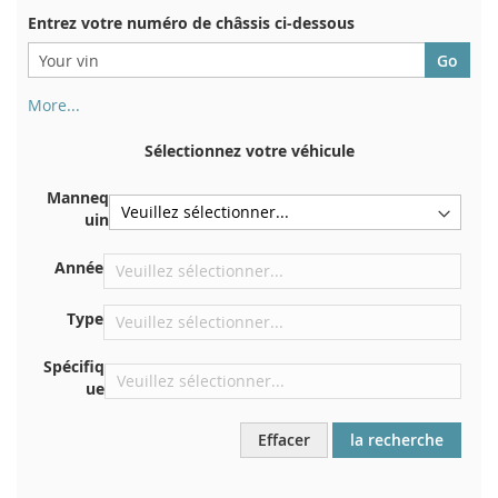
Entrez votre numéro de châssis ci-dessous
More...
Votre numéro de châssis figure au dos de votre certificat
d'immatriculation. Et aussi dans la voiture
Sélectionnez votre véhicule
Sur la plaque inférieure du siège avant droit
Manneq
Centrer contre la cloison sous le capot
uin
Directement dans le compartiment moteur
Année
Près du pare-brise, sur le tableau de bord
Dans le montant de porte arrière droit
Type
Spécifiq
ue
Effacer
la recherche