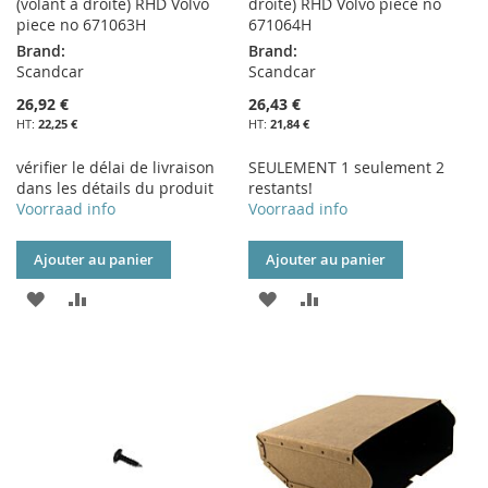
(volant à droite) RHD Volvo
droite) RHD Volvo piece no
piece no 671063H
671064H
Brand:
Brand:
Scandcar
Scandcar
26,92 €
26,43 €
22,25 €
21,84 €
vérifier le délai de livraison
SEULEMENT 1 seulement 2
dans les détails du produit
restants!
Voorraad info
Voorraad info
Ajouter au panier
Ajouter au panier
AJOUTER
AJOUTER
AJOUTER
AJOUTER
À
AU
À
AU
MA
COMPARATEUR
MA
COMPARATEUR
LISTE
LISTE
D’ENVIE
D’ENVIE