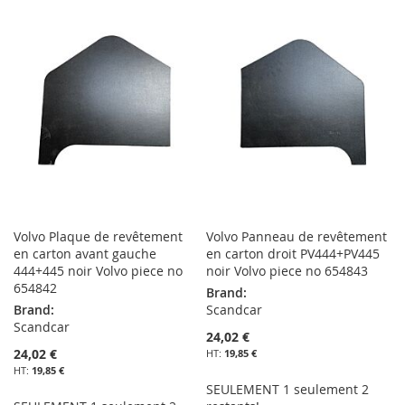
À
AU
À
AU
MA
COMPARATEUR
MA
COMPARATEUR
LISTE
LISTE
D’ENVIE
D’ENVIE
Volvo Plaque de revêtement
Volvo Panneau de revêtement
en carton avant gauche
en carton droit PV444+PV445
444+445 noir Volvo piece no
noir Volvo piece no 654843
654842
Brand:
Brand:
Scandcar
Scandcar
24,02 €
24,02 €
19,85 €
19,85 €
SEULEMENT 1 seulement 2