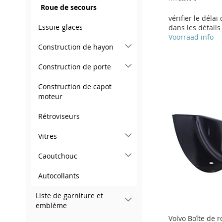
Roue de secours
vérifier le délai
Essuie-glaces
dans les détails
Voorraad info
Construction de hayon
Ajouter au panier
Ajouter au panier
Ajouter au panier
Ajouter au panier
Construction de porte
AJOUTER
AJOUTER
AJOUTER
AJOUTER
Construction de capot
À
AJOUTER
À
AJOUTER
À
AJOUTER
moteur
À
AJOUTER
MA
AU
MA
AU
MA
AU
MA
AU
Rétroviseurs
LISTE
COMPARATEUR
LISTE
COMPARATEUR
LISTE
COMPARATEUR
LISTE
COMPARATEUR
Vitres
D’ENVIE
D’ENVIE
D’ENVIE
D’ENVIE
Caoutchouc
Autocollants
Liste de garniture et
emblème
Volvo Boîte de 