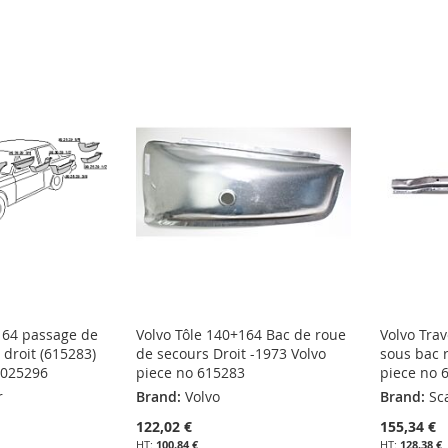
164 passage de
Volvo Tôle 140+164 Bac de roue
Volvo Trav
 droit (615283)
de secours Droit -1973 Volvo
sous bac 
9025296
piece no 615283
piece no 
r
Brand:
Volvo
Brand:
Sc
122,02 €
155,34 €
100,84 €
128,38 €