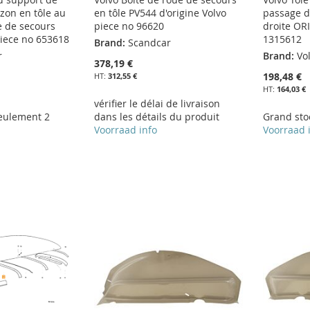
zon en tôle au
en tôle PV544 d'origine Volvo
passage d
e de secours
piece no 96620
droite OR
iece no 653618
1315612
Brand:
Scandcar
r
Brand:
Vo
378,19 €
198,48 €
312,55 €
164,03 €
vérifier le délai de livraison
eulement 2
dans les détails du produit
Grand sto
Voorraad info
Voorraad 