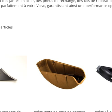
des jantes en acier, des pneus de rechange, des kits de réparation
parfaitement à votre Volvo, garantissant ainsi une performance opt
articles
du support de
Volvo Boite de roue de secours
Volvo Tôl