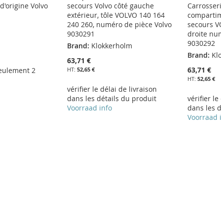
d'origine Volvo
secours Volvo côté gauche
Carrosser
1
extérieur, tôle VOLVO 140 164
compartim
240 260, numéro de pièce Volvo
secours V
9030291
droite nu
9030292
Brand:
Klokkerholm
Brand:
Kl
63,71 €
63,71 €
eulement 2
52,65 €
52,65 €
vérifier le délai de livraison
dans les détails du produit
vérifier le
Voorraad info
dans les d
Voorraad 