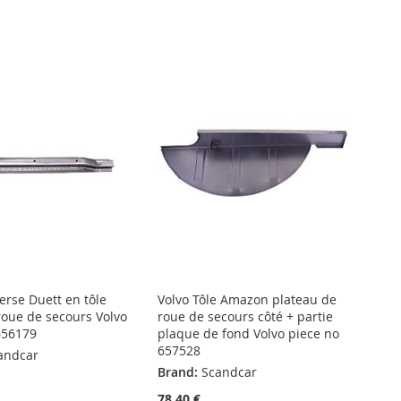
erse Duett en tôle
Volvo Tôle Amazon plateau de
roue de secours Volvo
roue de secours côté + partie
656179
plaque de fond Volvo piece no
657528
andcar
Brand:
Scandcar
78,40 €