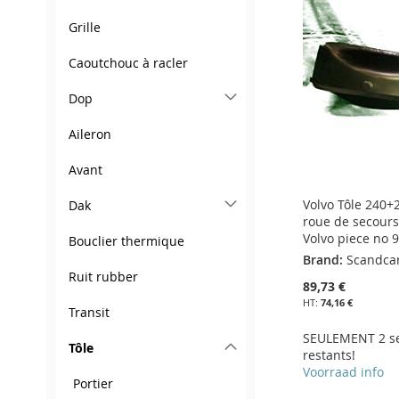
LISTE
COMPARATEUR
LISTE
COMPARATEUR
MA
AU
MA
AU
Grille
D’ENVIE
D’ENVIE
LISTE
COMPARATEUR
LISTE
COMPARATEUR
Caoutchouc à racler
D’ENVIE
D’ENVIE
Dop
Aileron
Avant
Volvo Tôle 240+
Dak
roue de secours
Volvo piece no 
Bouclier thermique
Brand:
Scandca
Ruit rubber
89,73 €
74,16 €
Transit
SEULEMENT 2 s
Tôle
restants!
Voorraad info
Portier