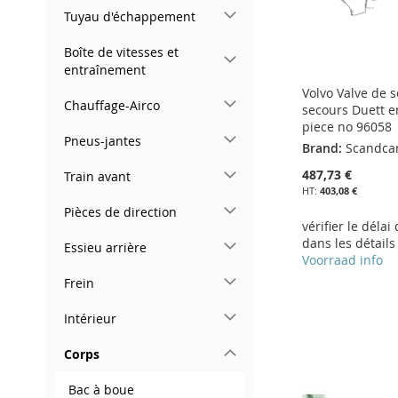
Tuyau d'échappement
Boîte de vitesses et
entraînement
Volvo Valve de 
Chauffage-Airco
secours Duett en
piece no 96058
Pneus-jantes
Brand:
Scandca
487,73 €
Train avant
403,08 €
Pièces de direction
vérifier le délai
dans les détails
Essieu arrière
Voorraad info
Frein
Ajouter au panier
Ajouter au panier
Intérieur
AJOUTER
AJOUTER
Ajouter au panier
Ajouter au panier
À
AJOUTER
À
AJOUTER
Corps
AJOUTER
AJOUTER
MA
AU
MA
AU
À
AJOUTER
À
AJOUTER
Bac à boue