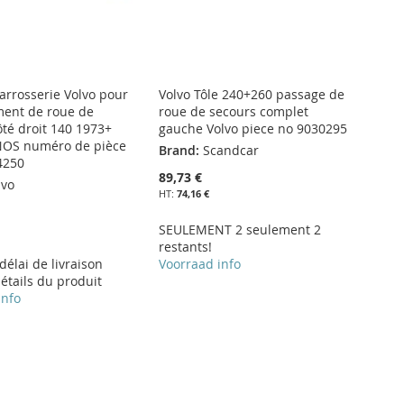
arrosserie Volvo pour
Volvo Tôle 240+260 passage de
ent de roue de
roue de secours complet
ôté droit 140 1973+
gauche Volvo piece no 9030295
NOS numéro de pièce
Brand:
Scandcar
4250
89,73 €
lvo
74,16 €
SEULEMENT 2 seulement 2
restants!
 délai de livraison
Voorraad info
étails du produit
info