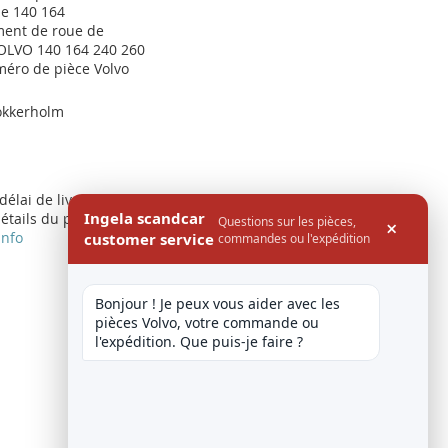
ie 140 164
ent de roue de
OLVO 140 164 240 260
méro de pièce Volvo
okkerholm
 délai de livraison
Ingela scandcar
étails du produit
Questions sur les pièces,
×
info
customer service
commandes ou l'expédition
Bonjour ! Je peux vous aider avec les 
pièces Volvo, votre commande ou 
Afficher
par page
l'expédition. Que puis-je faire ?