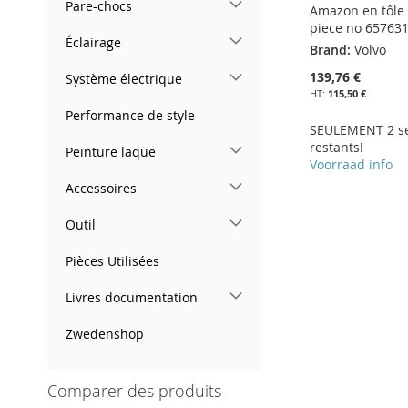
Pare-chocs
Amazon en tôle 
piece no 65763
Éclairage
Brand:
Volvo
139,76 €
Système électrique
115,50 €
Performance de style
SEULEMENT 2 s
restants!
Peinture laque
Voorraad info
Accessoires
Ajouter au panier
Outil
AJOUTER
Ajouter au panier
Ajouter au panier
À
AJOUTER
Pièces Utilisées
AJOUTER
AJOUTER
MA
AU
À
AJOUTER
Livres documentation
À
AJOUTER
LISTE
COMPARATEUR
MA
AU
Zwedenshop
MA
AU
D’ENVIE
LISTE
COMPARATEUR
LISTE
COMPARATEUR
Comparer des produits
D’ENVIE
D’ENVIE