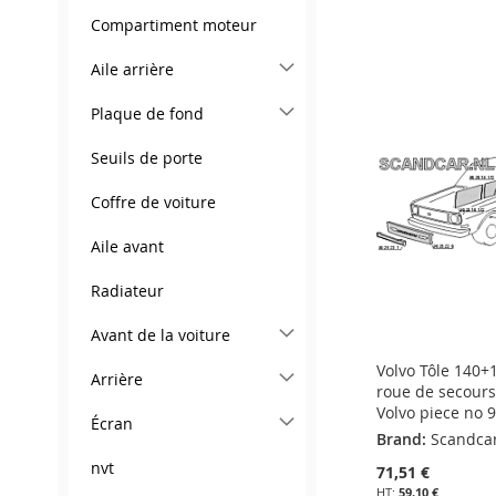
Ajouter au panier
Ajouter au panier
Compartiment moteur
Ajouter au panier
Ajouter au panier
AJOUTER
AJOUTER
AJOUTER
AJOUTER
Aile arrière
À
AJOUTER
À
AJOUTER
À
AJOUTER
À
AJOUTER
Plaque de fond
MA
AU
MA
AU
MA
AU
MA
AU
Seuils de porte
LISTE
COMPARATEUR
LISTE
COMPARATEUR
LISTE
COMPARATEUR
LISTE
COMPARATEUR
D’ENVIE
D’ENVIE
Coffre de voiture
D’ENVIE
D’ENVIE
Aile avant
Radiateur
Avant de la voiture
Volvo Tôle 140+
Arrière
roue de secours
Volvo piece no 
Écran
Brand:
Scandca
nvt
71,51 €
59,10 €