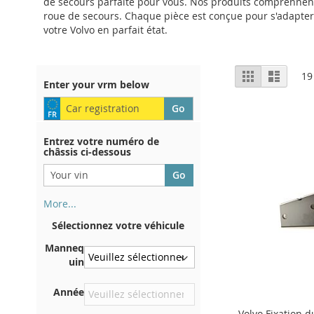
de secours parfaite pour vous. Nos produits comprennent 
roue de secours. Chaque pièce est conçue pour s'adapter 
votre Volvo en parfait état.
Afficher
Grille
Liste
19
Enter your vrm below
en
Entrez votre numéro de
châssis ci-dessous
More...
Votre numéro de châssis figure
Sélectionnez votre véhicule
au dos de votre certificat
d'immatriculation. Et aussi
Manneq
dans la voiture
uin
Sur la plaque inférieure du
Année
siège avant droit
Volvo Fixation 