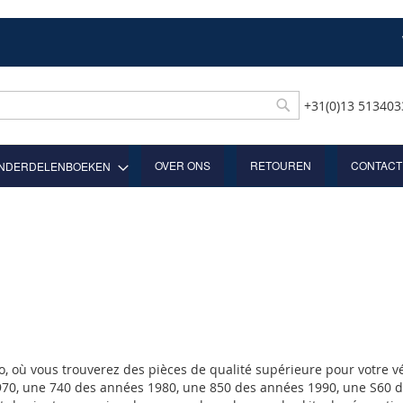
+31(0)13 51340
Rechercher
OVER ONS
RETOUREN
CONTACT
NDERDELENBOEKEN
o, où vous trouverez des pièces de qualité supérieure pour votre 
70, une 740 des années 1980, une 850 des années 1990, une S60 d