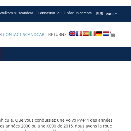
Welkom bij scandcar
Connexion
Créer un compte
Devise
EUR - euro
Mon pa
33
CONTACT SCANDCAR
- RETURNS
véhicule. Que vous conduisiez une Volvo PV444 des années
es années 2000 ou une XC90 de 2015, nous avons la roue