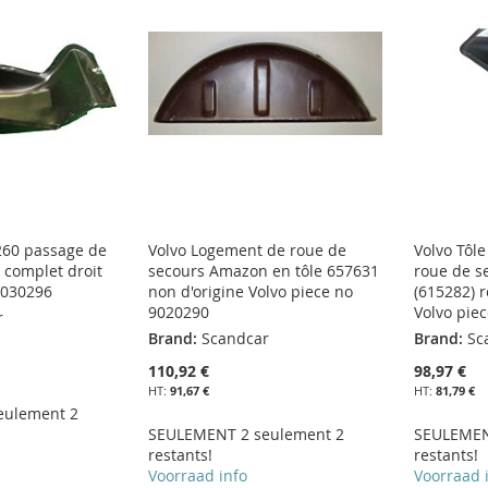
260 passage de
Volvo Logement de roue de
Volvo Tôl
 complet droit
secours Amazon en tôle 657631
roue de s
9030296
non d'origine Volvo piece no
(615282) 
9020290
Volvo pie
r
Brand:
Scandcar
Brand:
Sc
110,92 €
98,97 €
91,67 €
81,79 €
eulement 2
SEULEMENT 2 seulement 2
SEULEMEN
restants!
restants!
Voorraad info
Voorraad 