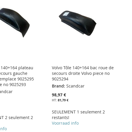
e 140+164 plateau
Volvo Tôle 140+164 bac roue de
ecours gauche
secours droite Volvo piece no
remplace 9025295
9025294
ce no 9025293
Brand:
Scandcar
andcar
98,97 €
81,79 €
SEULEMENT 1 seulement 2
T 2 seulement 2
restants!
Voorraad info
info