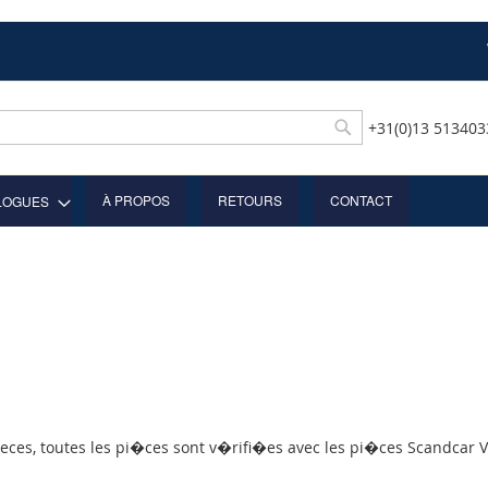
+31(0)13 51340
Rechercher
À PROPOS
RETOURS
CONTACT
LOGUES
ces, toutes les pi�ces sont v�rifi�es avec les pi�ces Scandcar Vo