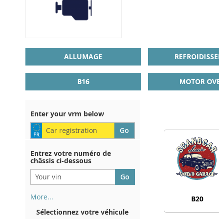
ALLUMAGE
REFROIDISS
B16
MOTOR OVE
Enter your vrm below
Entrez votre numéro de
châssis ci-dessous
More...
B20
Votre numéro de châssis figure
Sélectionnez votre véhicule
au dos de votre certificat