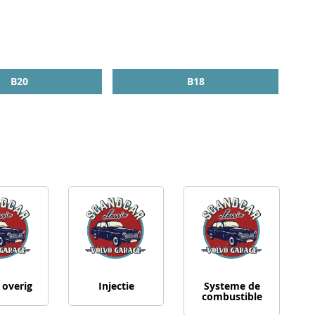
B20
B18
 overig
Injectie
Systeme de
combustible