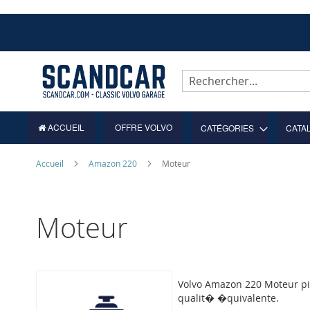
Allez
au
contenu
Rechercher
ACCUEIL
OFFRE VOLVO
CATÉGORIES
CATA
Accueil
Amazon 220
Moteur
Moteur
Volvo Amazon 220 Moteur pie
qualit� �quivalente.