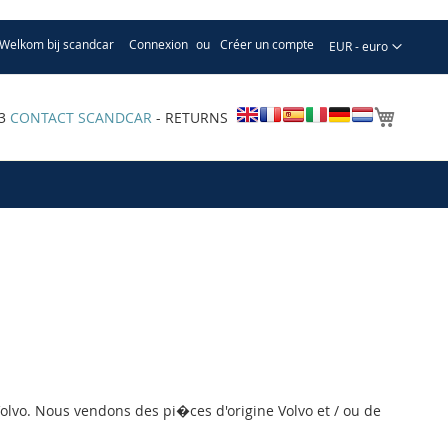
Welkom bij scandcar
Connexion
Créer un compte
Devise
EUR - euro
Mon pa
33
CONTACT SCANDCAR
- RETURNS
lvo. Nous vendons des pi�ces d'origine Volvo et / ou de