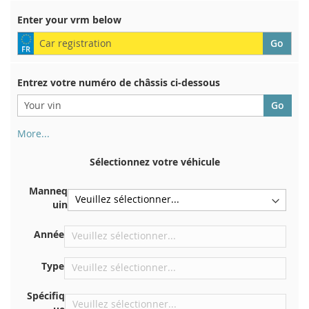
Enter your vrm below
Entrez votre numéro de châssis ci-dessous
More...
Votre numéro de châssis figure au dos de votre certificat
d'immatriculation. Et aussi dans la voiture
Sélectionnez votre véhicule
Sur la plaque inférieure du siège avant droit
Manneq
Centrer contre la cloison sous le capot
uin
Directement dans le compartiment moteur
Année
Près du pare-brise, sur le tableau de bord
Dans le montant de porte arrière droit
Type
Spécifiq