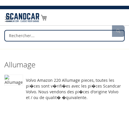
Allez
au
Mon panier
contenu
Rec
Allumage
Volvo Amazon 220 Allumage pieces, toutes les
pi�ces sont v�rifi�es avec les pi�ces Scandcar
Volvo. Nous vendons des pi�ces d'origine Volvo
et / ou de qualit� �quivalente.