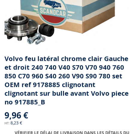
Skip
Volvo feu latéral chrome clair Gauche
to
et droit 240 740 V40 S70 V70 940 760
the
850 C70 960 S40 260 V90 S90 780 set
beginning
of
OEM ref 9178885 clignotant
the
clignotant sur bulle avant Volvo piece
images
gallery
no 917885_B
9,96 €
8,23 €
VÉRIFIER LE DÉLAI DE LIVRAISON DANS LES DÉTAILS DU