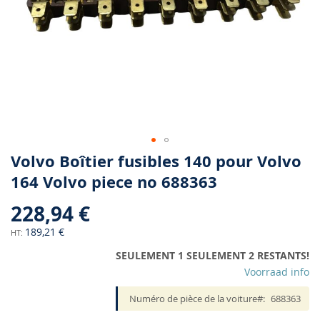
Skip
Volvo Boîtier fusibles 140 pour Volvo
to
164 Volvo piece no 688363
the
beginning
228,94 €
of
the
189,21 €
images
SEULEMENT 1 SEULEMENT 2 RESTANTS!
gallery
Voorraad info
Numéro de pièce de la voiture
688363