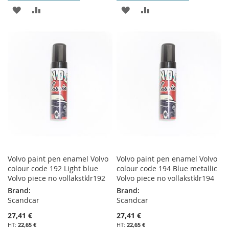
AJOUTER
AJOUTER
AJOUTER
AJOUTER
À
AU
À
AU
MA
COMPARATEUR
MA
COMPARATEUR
LISTE
LISTE
D’ENVIE
D’ENVIE
Volvo paint pen enamel Volvo
Volvo paint pen enamel Volvo
colour code 192 Light blue
colour code 194 Blue metallic
Volvo piece no vollakstklr192
Volvo piece no vollakstklr194
Brand:
Brand:
Scandcar
Scandcar
27,41 €
27,41 €
22,65 €
22,65 €