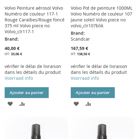
Volvo Peinture aérosol Volvo
Volvo Pot de peinture 1000ML
Numéro de couleur 117-1
Volvo Numéro de couleur 107
Rouge Caraïbes/Rouge foncé
Jaune soleil Volvo piece no
375 ml Volvo piece no
volvo_clr107blik
Volvo_clr117-1
Brand:
Brand:
Scandcar
40,00 €
167,59 €
33,06 €
138,50 €
vérifier le délai de livraison
vérifier le délai de livraison
dans les détails du produit
dans les détails du produit
Voorraad info
Voorraad info
Ajouter au panier
Ajouter au panier
AJOUTER
AJOUTER
AJOUTER
AJOUTER
À
AU
À
AU
MA
COMPARATEUR
MA
COMPARATEUR
LISTE
LISTE