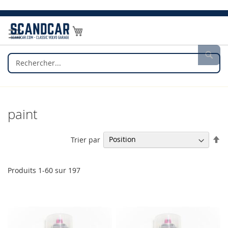
Allez
au
Mon panier
contenu
Rec
paint
Pa
Trier par
or
dé
Produits
1
-
60
sur
197