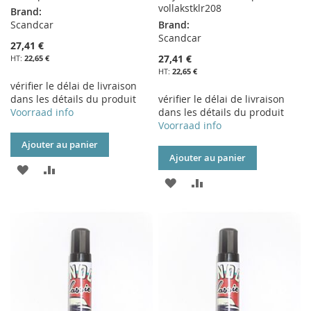
vollakstklr208
Brand:
Scandcar
Brand:
Scandcar
27,41 €
27,41 €
22,65 €
22,65 €
vérifier le délai de livraison
dans les détails du produit
vérifier le délai de livraison
Voorraad info
dans les détails du produit
Voorraad info
Ajouter au panier
Ajouter au panier
AJOUTER
AJOUTER
AJOUTER
AJOUTER
À
AU
À
AU
MA
COMPARATEUR
MA
COMPARATEUR
LISTE
LISTE
D’ENVIE
D’ENVIE