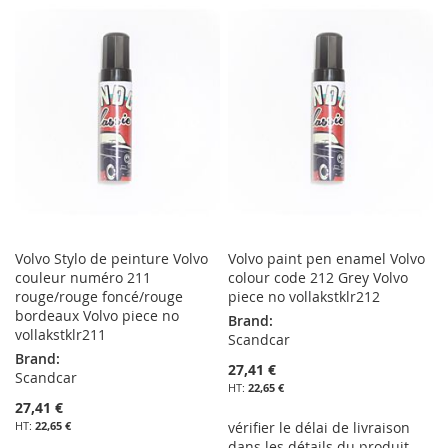
À
AU
À
AU
MA
COMPARATEUR
MA
COMPARATEUR
LISTE
LISTE
D’ENVIE
D’ENVIE
Volvo Stylo de peinture Volvo
Volvo paint pen enamel Volvo
couleur numéro 211
colour code 212 Grey Volvo
rouge/rouge foncé/rouge
piece no vollakstklr212
bordeaux Volvo piece no
Brand:
vollakstklr211
Scandcar
Brand:
27,41 €
Scandcar
22,65 €
27,41 €
22,65 €
vérifier le délai de livraison
dans les détails du produit