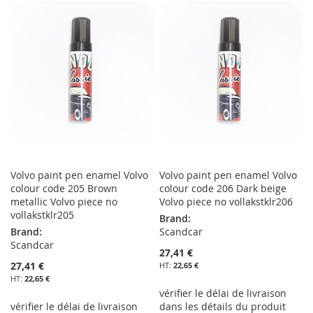
MA
COMPARATEUR
MA
COMPARATEUR
LISTE
LISTE
D’ENVIE
D’ENVIE
Volvo paint pen enamel Volvo
Volvo paint pen enamel Volvo
colour code 205 Brown
colour code 206 Dark beige
metallic Volvo piece no
Volvo piece no vollakstklr206
vollakstklr205
Brand:
Brand:
Scandcar
Scandcar
27,41 €
27,41 €
22,65 €
22,65 €
vérifier le délai de livraison
vérifier le délai de livraison
dans les détails du produit