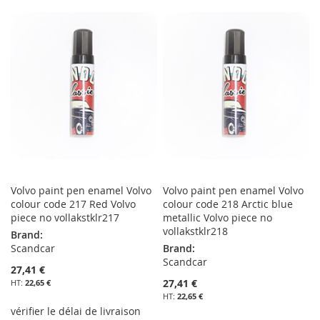
À
AU
À
AU
MA
COMPARATEUR
MA
COMPARATEUR
LISTE
LISTE
D’ENVIE
D’ENVIE
Volvo paint pen enamel Volvo
Volvo paint pen enamel Volvo
colour code 217 Red Volvo
colour code 218 Arctic blue
piece no vollakstklr217
metallic Volvo piece no
vollakstklr218
Brand:
Scandcar
Brand:
Scandcar
27,41 €
27,41 €
22,65 €
22,65 €
vérifier le délai de livraison