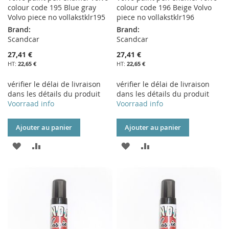
colour code 195 Blue gray
colour code 196 Beige Volvo
Volvo piece no vollakstklr195
piece no vollakstklr196
Brand:
Brand:
Scandcar
Scandcar
27,41 €
27,41 €
22,65 €
22,65 €
vérifier le délai de livraison
vérifier le délai de livraison
dans les détails du produit
dans les détails du produit
Voorraad info
Voorraad info
Ajouter au panier
Ajouter au panier
AJOUTER
AJOUTER
AJOUTER
AJOUTER
À
AU
À
AU
MA
COMPARATEUR
MA
COMPARATEUR
LISTE
LISTE
D’ENVIE
D’ENVIE