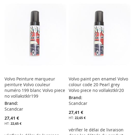
À
AU
À
AU
MA
COMPARATEUR
MA
COMPARATEUR
LISTE
LISTE
D’ENVIE
D’ENVIE
Volvo Peinture marqueur
Volvo paint pen enamel Volvo
peinture Volvo couleur
colour code 20 Pearl grey
numéro 199 blanc Volvo piece
Volvo piece no vollakstklr20
no vollakstklr199
Brand:
Brand:
Scandcar
Scandcar
27,41 €
27,41 €
22,65 €
22,65 €
vérifier le délai de livraison