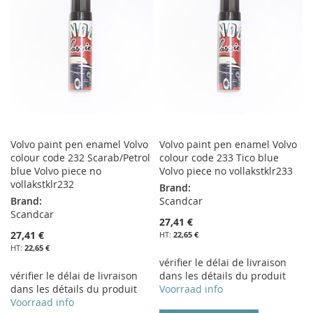
LISTE
LISTE
D’ENVIE
D’ENVIE
Volvo paint pen enamel Volvo
Volvo paint pen enamel Volvo
colour code 232 Scarab/Petrol
colour code 233 Tico blue
blue Volvo piece no
Volvo piece no vollakstklr233
vollakstklr232
Brand:
Brand:
Scandcar
Scandcar
27,41 €
27,41 €
22,65 €
22,65 €
vérifier le délai de livraison
vérifier le délai de livraison
dans les détails du produit
dans les détails du produit
Voorraad info
Voorraad info