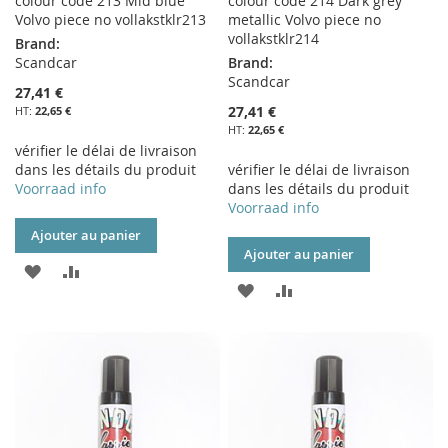
colour code 213 Mid blue
colour code 214 Dark grey
Volvo piece no vollakstklr213
metallic Volvo piece no
vollakstklr214
Brand:
Scandcar
Brand:
Scandcar
27,41 €
27,41 €
22,65 €
22,65 €
vérifier le délai de livraison
dans les détails du produit
vérifier le délai de livraison
Voorraad info
dans les détails du produit
Voorraad info
Ajouter au panier
Ajouter au panier
AJOUTER
AJOUTER
AJOUTER
AJOUTER
À
AU
À
AU
MA
COMPARATEUR
MA
COMPARATEUR
LISTE
LISTE
D’ENVIE
D’ENVIE