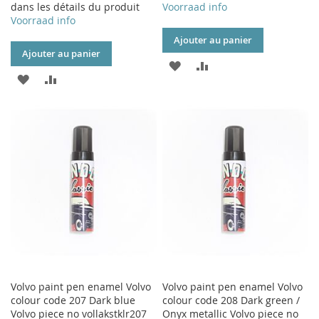
dans les détails du produit
Voorraad info
Voorraad info
Ajouter au panier
Ajouter au panier
AJOUTER
AJOUTER
AJOUTER
AJOUTER
À
AU
À
AU
MA
COMPARATEUR
MA
COMPARATEUR
LISTE
LISTE
D’ENVIE
D’ENVIE
Volvo paint pen enamel Volvo
Volvo paint pen enamel Volvo
colour code 207 Dark blue
colour code 208 Dark green /
Volvo piece no vollakstklr207
Onyx metallic Volvo piece no