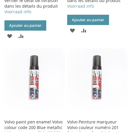
vérifier le délai de livraison
dans les détails du produit
dans les détails du produit
Voorraad info
Voorraad info
Ajouter au panier
Ajouter au panier
AJOUTER
AJOUTER
AJOUTER
AJOUTER
À
AU
À
AU
MA
COMPARATEUR
MA
COMPARATEUR
LISTE
LISTE
D’ENVIE
D’ENVIE
Volvo paint pen enamel Volvo
Volvo Peinture marqueur
colour code 200 Blue metallic
Volvo couleur numéro 201