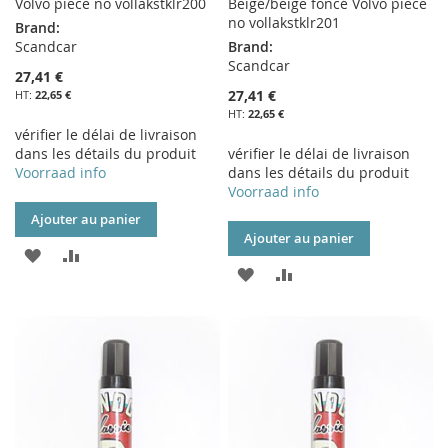
Volvo piece no vollakstklr200
Beige/beige foncé Volvo piece
no vollakstklr201
Brand:
Scandcar
Brand:
Scandcar
27,41 €
27,41 €
22,65 €
22,65 €
vérifier le délai de livraison
dans les détails du produit
vérifier le délai de livraison
Voorraad info
dans les détails du produit
Voorraad info
Ajouter au panier
Ajouter au panier
AJOUTER
AJOUTER
AJOUTER
AJOUTER
À
AU
À
AU
MA
COMPARATEUR
MA
COMPARATEUR
LISTE
LISTE
D’ENVIE
D’ENVIE