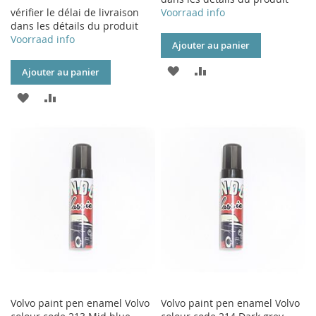
vérifier le délai de livraison
Voorraad info
dans les détails du produit
Voorraad info
Ajouter au panier
AJOUTER
AJOUTER
Ajouter au panier
À
AU
AJOUTER
AJOUTER
MA
COMPARATEUR
À
AU
LISTE
MA
COMPARATEUR
D’ENVIE
LISTE
D’ENVIE
Volvo paint pen enamel Volvo
Volvo paint pen enamel Volvo