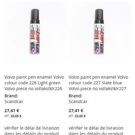
MA
COMPARATEUR
MA
COMPARATEUR
LISTE
LISTE
D’ENVIE
D’ENVIE
Volvo paint pen enamel Volvo
Volvo paint pen enamel Volvo
colour code 226 Light green
colour code 227 Slate blue
Volvo piece no vollakstklr226
Volvo piece no vollakstklr227
Brand:
Brand:
Scandcar
Scandcar
27,41 €
27,41 €
22,65 €
22,65 €
vérifier le délai de livraison
vérifier le délai de livraison
dans les détails du produit
dans les détails du produit