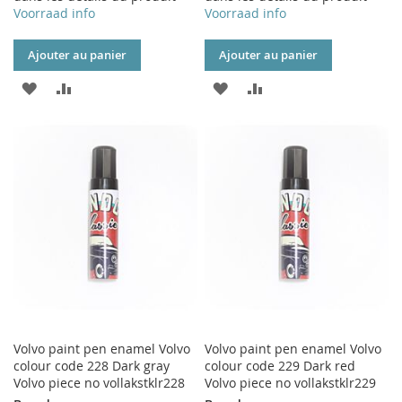
Voorraad info
Voorraad info
Ajouter au panier
Ajouter au panier
AJOUTER
AJOUTER
AJOUTER
AJOUTER
À
AU
À
AU
MA
COMPARATEUR
MA
COMPARATEUR
LISTE
LISTE
D’ENVIE
D’ENVIE
Volvo paint pen enamel Volvo
Volvo paint pen enamel Volvo
colour code 228 Dark gray
colour code 229 Dark red
Volvo piece no vollakstklr228
Volvo piece no vollakstklr229