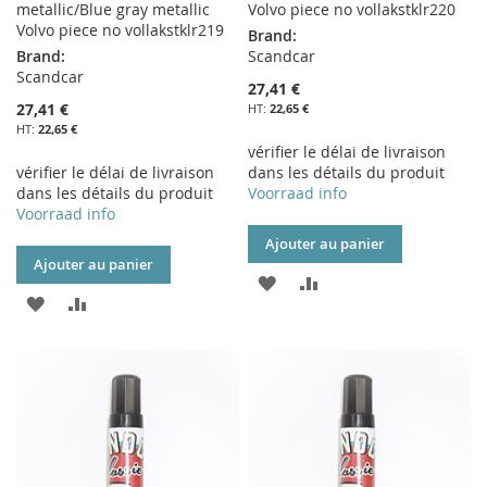
metallic/Blue gray metallic
Volvo piece no vollakstklr220
Volvo piece no vollakstklr219
Brand:
Brand:
Scandcar
Scandcar
27,41 €
27,41 €
22,65 €
22,65 €
vérifier le délai de livraison
vérifier le délai de livraison
dans les détails du produit
dans les détails du produit
Voorraad info
Voorraad info
Ajouter au panier
Ajouter au panier
AJOUTER
AJOUTER
AJOUTER
AJOUTER
À
AU
À
AU
MA
COMPARATEUR
MA
COMPARATEUR
LISTE
LISTE
D’ENVIE
D’ENVIE