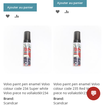
Ajouter au panier
Ajouter au panier
AJOUTER
AJOUTER
AJOUTER
AJOUTER
À
AU
À
AU
MA
COMPARATEUR
MA
COMPARATEUR
LISTE
LISTE
D’ENVIE
D’ENVIE
Volvo paint pen enamel Volvo
Volvo paint pen enamel Volvo
colour code 234 Super white
colour code 235 Red Volvo
💬
Volvo piece no vollakstklr234
piece no vollakstklr235
Brand:
Brand:
Scandcar
Scandcar