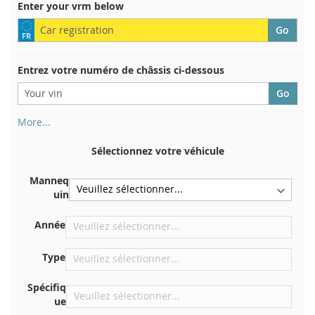
Enter your vrm below
Entrez votre numéro de châssis ci-dessous
More...
Votre numéro de châssis figure au dos de votre certificat
d'immatriculation. Et aussi dans la voiture
Sélectionnez votre véhicule
Sur la plaque inférieure du siège avant droit
Manneq
Centrer contre la cloison sous le capot
uin
Directement dans le compartiment moteur
Année
Près du pare-brise, sur le tableau de bord
Dans le montant de porte arrière droit
Type
Spécifiq
ue