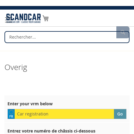
Allez
au
Mon panier
contenu
Rec
Overig
Enter your vrm below
Entrez votre numéro de châssis ci-dessous