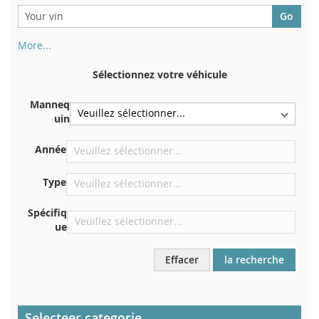
More...
Votre numéro de châssis figure au dos de votre certificat
d'immatriculation. Et aussi dans la voiture
Sélectionnez votre véhicule
Sur la plaque inférieure du siège avant droit
Manneq
Centrer contre la cloison sous le capot
uin
Directement dans le compartiment moteur
Année
Près du pare-brise, sur le tableau de bord
Dans le montant de porte arrière droit
Type
Spécifiq
ue
Effacer
la recherche
Selecteer categorie