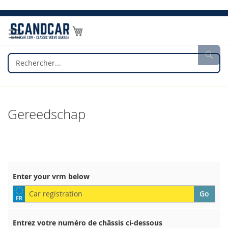
Allez
au
Mon panier
contenu
Rec
Gereedschap
Enter your vrm below
Entrez votre numéro de châssis ci-dessous