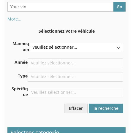
More...
Votre numéro de châssis figure au dos de votre certificat
d'immatriculation. Et aussi dans la voiture
Sélectionnez votre véhicule
Sur la plaque inférieure du siège avant droit
Manneq
Centrer contre la cloison sous le capot
uin
Directement dans le compartiment moteur
Année
Près du pare-brise, sur le tableau de bord
Dans le montant de porte arrière droit
Type
Spécifiq
ue
Effacer
la recherche
Selecteer categorie