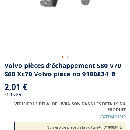
Skip
Volvo pièces d'échappement S80 V70
to
S60 Xc70 Volvo piece no 9180834_B
the
beginning
2,01 €
of
the
1,66 €
images
VÉRIFIER LE DÉLAI DE LIVRAISON DANS LES DÉTAILS DU
gallery
PRODUIT
Voorraad info
Numéro de pièce de la voiture
9180834_B