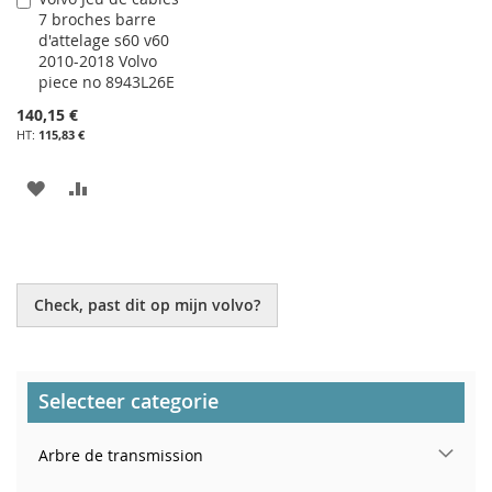
7 broches barre
au
d'attelage s60 v60
panier
2010-2018 Volvo
piece no 8943L26E
140,15 €
115,83 €
AJOUTER
AJOUTER
À
AU
MA
COMPARATEUR
LISTE
Check, past dit op mijn volvo?
D’ENVIE
Selecteer categorie
Arbre de transmission