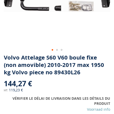
Skip
Volvo Attelage S60 V60 boule fixe
to
(non amovible) 2010-2017 max 1950
the
kg Volvo piece no 89430L26
beginning
of
144,27 €
the
images
119,23 €
gallery
VÉRIFIER LE DÉLAI DE LIVRAISON DANS LES DÉTAILS DU
PRODUIT
Voorraad info