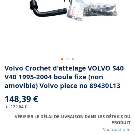
Skip
Volvo Crochet d'attelage VOLVO S40
to
V40 1995-2004 boule fixe (non
the
amovible) Volvo piece no 89430L13
beginning
of
148,39 €
the
images
122,64 €
gallery
VÉRIFIER LE DÉLAI DE LIVRAISON DANS LES DÉTAILS DU
PRODUIT
Voorraad info