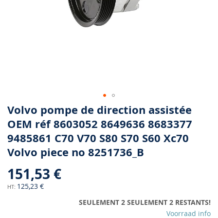
Skip
Volvo pompe de direction assistée
to
OEM réf 8603052 8649636 8683377
the
9485861 C70 V70 S80 S70 S60 Xc70
beginning
of
Volvo piece no 8251736_B
the
images
151,53 €
gallery
125,23 €
SEULEMENT 2 SEULEMENT 2 RESTANTS!
Voorraad info