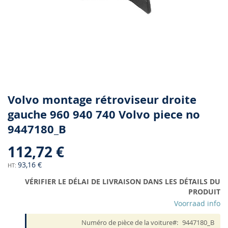
Skip
Volvo montage rétroviseur droite
to
gauche 960 940 740 Volvo piece no
the
9447180_B
beginning
of
112,72 €
the
images
93,16 €
gallery
VÉRIFIER LE DÉLAI DE LIVRAISON DANS LES DÉTAILS DU
PRODUIT
Voorraad info
Numéro de pièce de la voiture
9447180_B