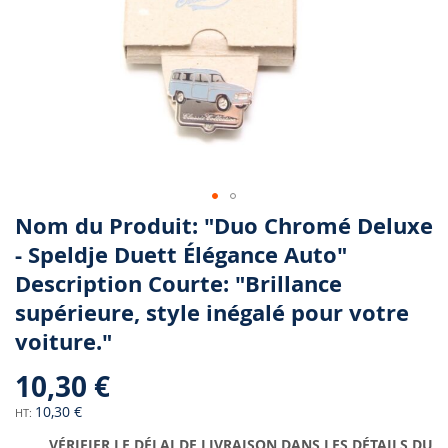
Skip
Nom du Produit: "Duo Chromé Deluxe
to
- Speldje Duett Élégance Auto"
the
Description Courte: "Brillance
beginning
of
supérieure, style inégalé pour votre
the
voiture."
images
gallery
10,30 €
10,30 €
VÉRIFIER LE DÉLAI DE LIVRAISON DANS LES DÉTAILS DU