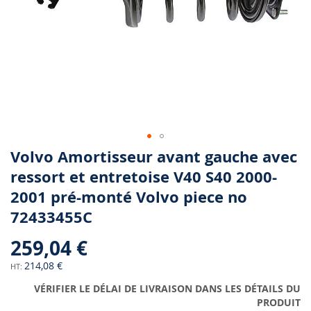
Skip
Volvo Amortisseur avant gauche avec
to
ressort et entretoise V40 S40 2000-
the
2001 pré-monté Volvo piece no
beginning
of
72433455C
the
images
259,04 €
gallery
214,08 €
VÉRIFIER LE DÉLAI DE LIVRAISON DANS LES DÉTAILS DU
PRODUIT