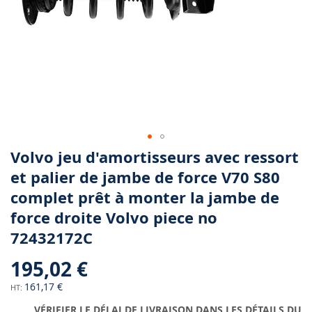
Skip
Volvo jeu d'amortisseurs avec ressort
to
et palier de jambe de force V70 S80
the
complet prêt à monter la jambe de
beginning
of
force droite Volvo piece no
the
72432172C
images
gallery
195,02 €
161,17 €
VÉRIFIER LE DÉLAI DE LIVRAISON DANS LES DÉTAILS DU