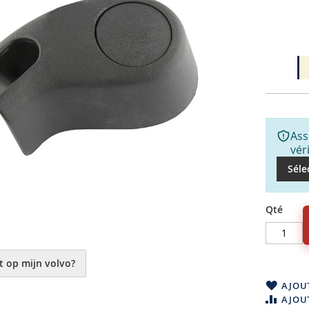
Ass
vér
Séle
Qté
t op mijn volvo?
AJOUT
AJOU