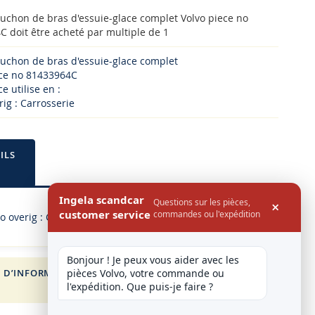
uchon de bras d'essuie-glace complet Volvo piece no
 doit être acheté par multiple de 1
uchon de bras d'essuie-glace complet
ece no 81433964C
e utilise en :
rig : Carrosserie
ILS
Ingela scandcar
Questions sur les pièces,
×
customer service
commandes ou l'expédition
o overig : Carrosserie
Bonjour ! Je peux vous aider avec les 
 D’INFORMATION
FOR VOLVO
pièces Volvo, votre commande ou 
l'expédition. Que puis-je faire ?