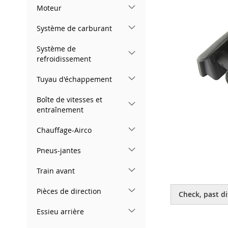
gallery
Moteur
Système de carburant
Système de
refroidissement
Tuyau d'échappement
Boîte de vitesses et
entraînement
Chauffage-Airco
Pneus-jantes
Train avant
Skip
to
Pièces de direction
Check, past di
the
beginning
Essieu arrière
of
the