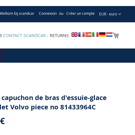
Welkom bij scandcar
Connexion
Créer un compte
Devise
EUR - euro
Mon pa
33
CONTACT SCANDCAR
- RETURNS
 capuchon de bras d'essuie-glace
et Volvo piece no 81433964C
 €