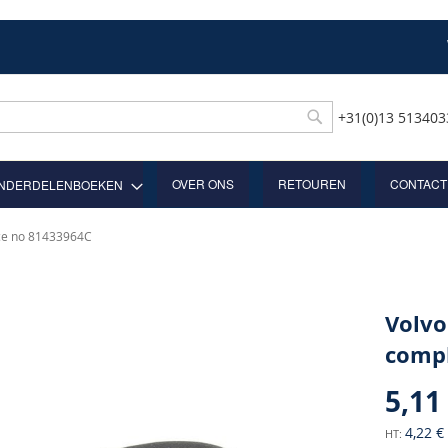
+31(0)13 51340
Rechercher
OVER ONS
RETOUREN
CONTACT
NDERDELENBOEKEN
ece no 81433964C
Volvo
compl
5,11
4,22 €