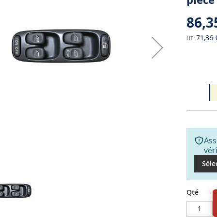
86,3
71,36 
Ass
vér
Séle
Qté