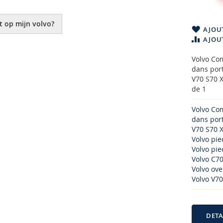
t op mijn volvo?
AJOUT
AJOU
Volvo Co
dans por
V70 S70 X
de 1
Volvo Co
dans por
V70 S70 
Volvo pi
Volvo piec
Volvo C70
Volvo over
Volvo V70
DETA