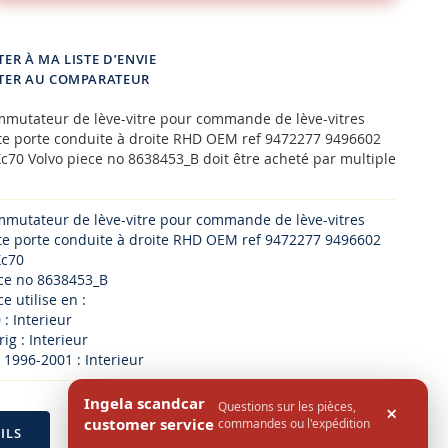
ER À MA LISTE D’ENVIE
TER AU COMPARATEUR
mmutateur de lève-vitre pour commande de lève-vitres
te porte conduite à droite RHD OEM ref 9472277 9496602
c70 Volvo piece no 8638453_B doit être acheté par multiple
mmutateur de lève-vitre pour commande de lève-vitres
te porte conduite à droite RHD OEM ref 9472277 9496602
Xc70
ece no 8638453_B
e utilise en :
 : Interieur
ig : Interieur
 1996-2001 : Interieur
Ingela scandcar
Questions sur les pièces,
×
customer service
commandes ou l'expédition
ILS