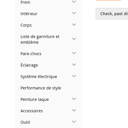
Frein
Skip
to
Intérieur
Check, past di
the
beginning
Corps
of
the
Liste de garniture et
images
emblème
gallery
Pare-chocs
Éclairage
Système électrique
Performance de style
Peinture laque
Accessoires
Outil