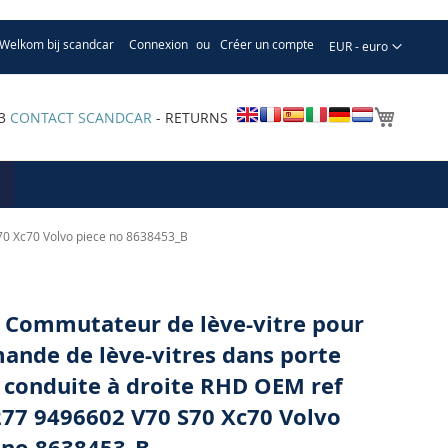
Welkom bij scandcar
Connexion
Créer un compte
Devise
EUR - euro
Mon pa
33
CONTACT SCANDCAR
- RETURNS
70 Xc70 Volvo piece no 8638453_B
 Commutateur de lève-vitre pour
nde de lève-vitres dans porte
 conduite à droite RHD OEM ref
77 9496602 V70 S70 Xc70 Volvo
 no 8638453_B