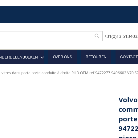
+31(0)13 51340
Rechercher
OVER ONS
RETOUREN
CONTACT
NDERDELENBOEKEN
-vitres dans porte porte conduite à droite RHD OEM ref 9472277 9496602 V70 S
Volvo
comma
porte
94722
piece