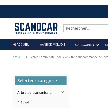
Allez
au
contenu
Rechercher
ACCUEIL
AANBOD VOLVO’S
CATEGORIËN
O
Accueil
Volvo Commutateur de lève-vitre pour commande de lève
Skip
Selecteer categorie
to
the
end
Arbre de transmission
of
the
nieuwe
images