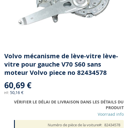
Skip
Volvo mécanisme de lève-vitre lève-
to
vitre pour gauche V70 S60 sans
the
moteur Volvo piece no 82434578
beginning
of
60,69 €
the
images
50,16 €
gallery
VÉRIFIER LE DÉLAI DE LIVRAISON DANS LES DÉTAILS DU
PRODUIT
Voorraad info
Numéro de pièce de la voiture
82434578