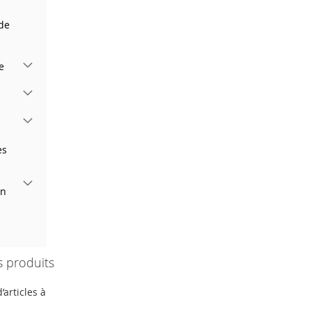
de
e
es
on
 produits
’articles à