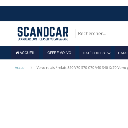
Allez
au
contenu
Rechercher
ACCUEIL
OFFRE VOLVO
CATÉGORIES
CATA
Accueil
Volvo relais / relais 850 V70 S70 C70 V40 S40 Xc70 Volvo
Skip
to
the
end
of
the
images