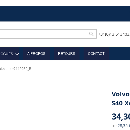
+31(0)13 51340
Rechercher
À PROPOS
RETOURS
CONTACT
LOGUES
 piece no 9442932_B
Volvo
S40 X
34,3
28,35 