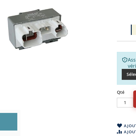
Ass
vér
Séle
Qté
AJOUT
AJOU