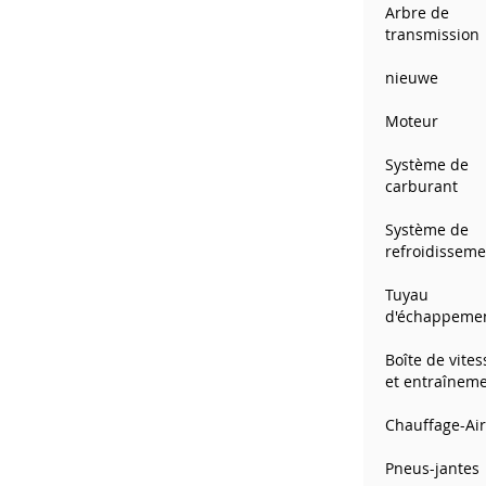
Arbre de
images
transmission
gallery
nieuwe
Moteur
Système de
carburant
Système de
refroidisseme
Tuyau
d'échappeme
Boîte de vites
et entraînem
Chauffage-Ai
Pneus-jantes