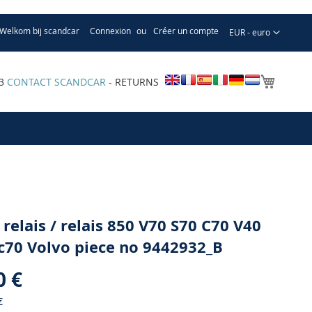
Welkom bij scandcar
Connexion
Créer un compte
Devise
EUR - euro
Mon pa
33
CONTACT SCANDCAR
- RETURNS
 relais / relais 850 V70 S70 C70 V40
c70 Volvo piece no 9442932_B
0 €
€