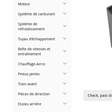
gallery
Moteur
Système de carburant
Système de
refroidissement
Tuyau d'échappement
Boîte de vitesses et
entraînement
Chauffage-Airco
Pneus-jantes
Train avant
Skip
to
Pièces de direction
Check, past di
the
beginning
Essieu arrière
of
the