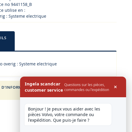
ece no 9441158_B
e utilise en :
rig : Systeme electrique
ILS
o overig : Systeme electrique
Ingela scandcar
Questions sur les pièces,
×
 D’INFORMATION
FOR VOLVO
customer service
commandes ou l'expédition
Bonjour ! Je peux vous aider avec les 
pièces Volvo, votre commande ou 
l'expédition. Que puis-je faire ?