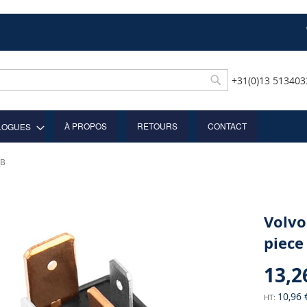
+31(0)13 51340
Rechercher
À PROPOS
RETOURS
CONTACT
LOGUES
_B
Volvo
piece
13,2
10,96 