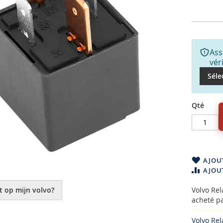
Ass
vér
Séle
Qté
AJOUT
AJOU
t op mijn volvo?
Volvo Rel
acheté pa
Volvo Rel