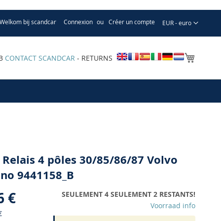
Welkom bij scandcar
Connexion
Créer un compte
Devise
EUR - euro
Mon pa
33
CONTACT SCANDCAR
- RETURNS
 Relais 4 pôles 30/85/86/87 Volvo
 no 9441158_B
6 €
SEULEMENT 4 SEULEMENT 2 RESTANTS!
Voorraad info
€