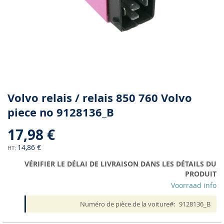
Skip
Volvo relais / relais 850 760 Volvo
to
piece no 9128136_B
the
beginning
17,98 €
of
the
14,86 €
images
VÉRIFIER LE DÉLAI DE LIVRAISON DANS LES DÉTAILS DU
gallery
PRODUIT
Voorraad info
Numéro de pièce de la voiture
9128136_B