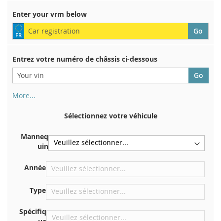
Enter your vrm below
Entrez votre numéro de châssis ci-dessous
More...
Votre numéro de châssis figure au dos de votre certificat
d'immatriculation. Et aussi dans la voiture
Sélectionnez votre véhicule
Sur la plaque inférieure du siège avant droit
Manneq
Centrer contre la cloison sous le capot
uin
Directement dans le compartiment moteur
Année
Près du pare-brise, sur le tableau de bord
Dans le montant de porte arrière droit
Type
Spécifiq