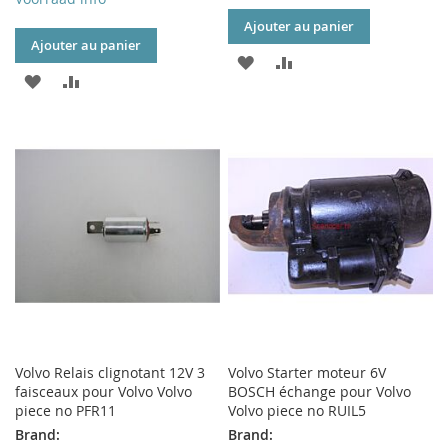
Ajouter au panier
Ajouter au panier
AJOUTER
AJOUTER
AJOUTER
AJOUTER
À
AU
À
AU
MA
COMPARATEUR
MA
COMPARATEUR
LISTE
LISTE
D’ENVIE
D’ENVIE
Volvo Relais clignotant 12V 3
Volvo Starter moteur 6V
faisceaux pour Volvo Volvo
BOSCH échange pour Volvo
piece no PFR11
Volvo piece no RUIL5
Brand:
Brand: