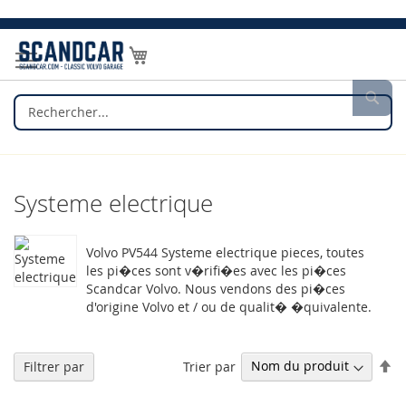
Allez
au
Mon panier
contenu
Rec
Systeme electrique
Volvo PV544 Systeme electrique pieces, toutes
les pi�ces sont v�rifi�es avec les pi�ces
Scandcar Volvo. Nous vendons des pi�ces
d'origine Volvo et / ou de qualit� �quivalente.
Pa
Trier par
Filtrer par
or
dé