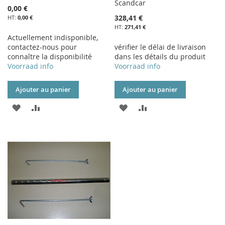
Scandcar
0,00 €
328,41 €
0,00 €
271,41 €
Actuellement indisponible,
contactez-nous pour
vérifier le délai de livraison
connaître la disponibilité
dans les détails du produit
Voorraad info
Voorraad info
Ajouter au panier
Ajouter au panier
AJOUTER
AJOUTER
AJOUTER
AJOUTER
À
AU
À
AU
MA
COMPARATEUR
MA
COMPARATEUR
LISTE
LISTE
D’ENVIE
D’ENVIE