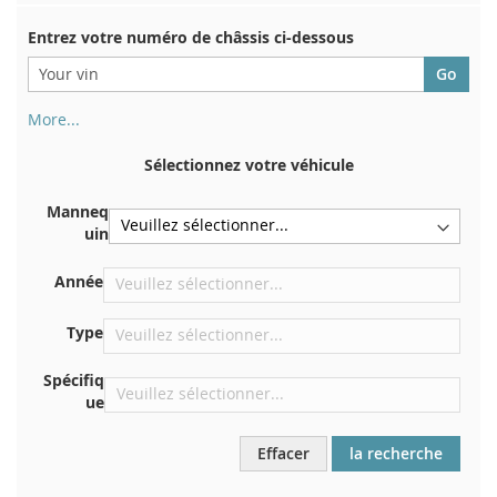
Entrez votre numéro de châssis ci-dessous
More...
Votre numéro de châssis figure au dos de votre certificat
d'immatriculation. Et aussi dans la voiture
Sélectionnez votre véhicule
Sur la plaque inférieure du siège avant droit
Manneq
Centrer contre la cloison sous le capot
uin
Directement dans le compartiment moteur
Année
Près du pare-brise, sur le tableau de bord
Dans le montant de porte arrière droit
Type
Spécifiq
ue
Effacer
la recherche