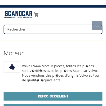
Allez
au
Mon panier
contenu
Rec
Moteur
Volvo PV444 Moteur pieces, toutes les pi�ces
sont v�rifi�es avec les pi�ces Scandcar Volvo.
Nous vendons des pi�ces d'origine Volvo et / ou
de qualit� �quivalente.
REFROIDISSEMENT