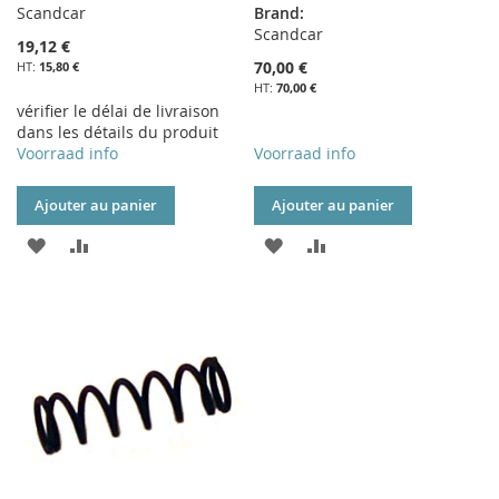
Scandcar
Brand:
Scandcar
19,12 €
70,00 €
15,80 €
70,00 €
vérifier le délai de livraison
dans les détails du produit
Voorraad info
Voorraad info
Ajouter au panier
Ajouter au panier
AJOUTER
AJOUTER
AJOUTER
AJOUTER
À
AU
À
AU
MA
COMPARATEUR
MA
COMPARATEUR
LISTE
LISTE
D’ENVIE
D’ENVIE