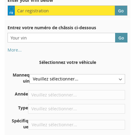
Enter your vrm below
D’ENVIE
Entrez votre numéro de châssis ci-dessous
More...
Votre numéro de châssis figure au dos de votre certificat
d'immatriculation. Et aussi dans la voiture
Sélectionnez votre véhicule
Sur la plaque inférieure du siège avant droit
Manneq
Centrer contre la cloison sous le capot
uin
Directement dans le compartiment moteur
Année
Près du pare-brise, sur le tableau de bord
Dans le montant de porte arrière droit
Type
Spécifiq
ue