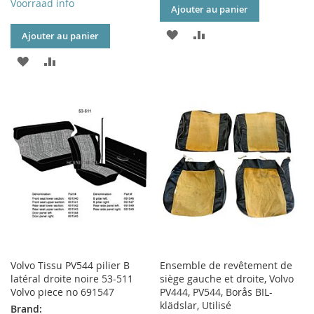
Voorraad info
Ajouter au panier
AJOUTER
AJOUTER
Ajouter au panier
À
AU
AJOUTER
AJOUTER
MA
COMPARATEUR
À
AU
LISTE
MA
COMPARATEUR
D’ENVIE
LISTE
D’ENVIE
Volvo Tissu PV544 pilier B
Ensemble de revêtement de
latéral droite noire 53-511
siège gauche et droite, Volvo
Volvo piece no 691547
PV444, PV544, Borås BIL-
klädslar, Utilisé
Brand: