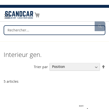
Allez
au
Mon panier
contenu
Rec
Interieur gen.
Pa
Trier par
or
dé
5
articles