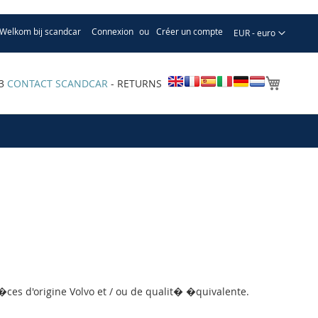
Welkom bij scandcar
Connexion
Créer un compte
Devise
EUR - euro
Mon pa
33
CONTACT SCANDCAR
- RETURNS
ces d'origine Volvo et / ou de qualit� �quivalente.