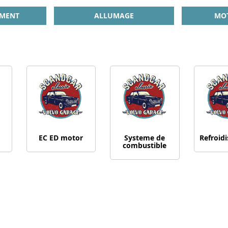
EMENT
ALLUMAGE
MOT
g
EC ED motor
Systeme de
Refroid
combustible