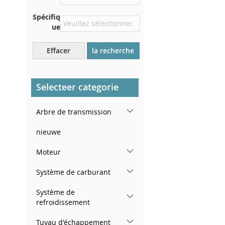
Directement dans le
Spécifiq
compartiment moteur
ue
Près du pare-brise, sur le
tableau de bord
Effacer
la recherche
Dans le montant de porte
arrière droit
Selecteer categorie
Arbre de transmission
nieuwe
Moteur
Système de carburant
Système de
refroidissement
Tuyau d'échappement