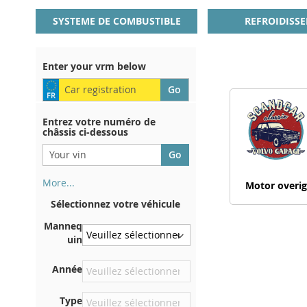
SYSTEME DE COMBUSTIBLE
REFROIDISS
Enter your vrm below
Entrez votre numéro de
châssis ci-dessous
More...
Motor overi
Votre numéro de châssis figure
Sélectionnez votre véhicule
au dos de votre certificat
d'immatriculation. Et aussi
Manneq
dans la voiture
uin
Sur la plaque inférieure du
Année
siège avant droit
Centrer contre la cloison
Type
sous le capot