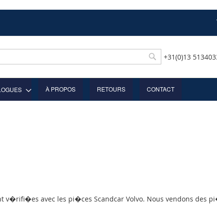
+31(0)13 51340
Rechercher
À PROPOS
RETOURS
CONTACT
LOGUES
nt v�rifi�es avec les pi�ces Scandcar Volvo. Nous vendons des pi�