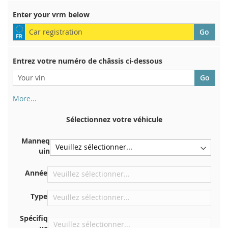
Enter your vrm below
Entrez votre numéro de châssis ci-dessous
More...
Votre numéro de châssis figure au dos de votre certificat
d'immatriculation. Et aussi dans la voiture
Sélectionnez votre véhicule
Sur la plaque inférieure du siège avant droit
Manneq
Centrer contre la cloison sous le capot
uin
Directement dans le compartiment moteur
Année
Près du pare-brise, sur le tableau de bord
Dans le montant de porte arrière droit
Type
Spécifiq