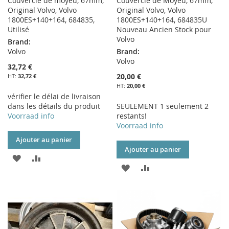
Couvercle de moyeu, 67mm,
Couvercle de Moyeu, 67mm,
Original Volvo, Volvo
Original Volvo, Volvo
1800ES+140+164, 684835,
1800ES+140+164, 684835U
Utilisé
Nouveau Ancien Stock pour
Volvo
Brand:
Volvo
Brand:
Volvo
32,72 €
20,00 €
32,72 €
20,00 €
vérifier le délai de livraison
dans les détails du produit
SEULEMENT 1 seulement 2
Voorraad info
restants!
Voorraad info
Ajouter au panier
Ajouter au panier
AJOUTER
AJOUTER
AJOUTER
AJOUTER
À
AU
À
AU
MA
COMPARATEUR
MA
COMPARATEUR
LISTE
LISTE
D’ENVIE