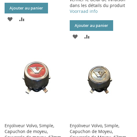
dans les détails du produit
Ajouter au panier
Voorraad info
AJOUTER
AJOUTER
Ajouter au panier
À
AU
AJOUTER
AJOUTER
MA
COMPARATEUR
À
AU
LISTE
MA
COMPARATEUR
D’ENVIE
LISTE
D’ENVIE
Enjoliveur Volvo, Simple,
Enjoliveur Volvo, Simple,
Capuchon de moyeu,
Capuchon de Moyeu,