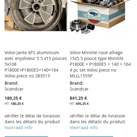
D’ENVIE
Volvo Jante ATS aluminium
Volvo Minilite roue alliage
avec enjoliveur 5 5 x15 pouces
15x5 5 pouce type Minilite
5x108
P1800E + P1800ES + 140 + 164
P1800E+P1800ES+140+164
4 pc set Volvo piece no
Volvo piece no 283513
MLLL1555P
Brand:
Brand:
Scandcar
Scandcar
180,25 €
841,25 €
180,25 €
695,25 €
vérifier le délai de livraison
vérifier le délai de livraison
dans les détails du produit
dans les détails du produit
Voorraad info
Voorraad info