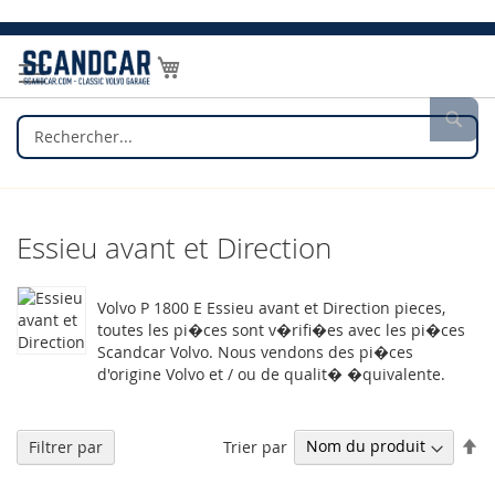
Allez
au
Mon panier
contenu
Rec
Essieu avant et Direction
Volvo P 1800 E Essieu avant et Direction pieces,
toutes les pi�ces sont v�rifi�es avec les pi�ces
Scandcar Volvo. Nous vendons des pi�ces
d'origine Volvo et / ou de qualit� �quivalente.
Pa
Trier par
Filtrer par
or
dé